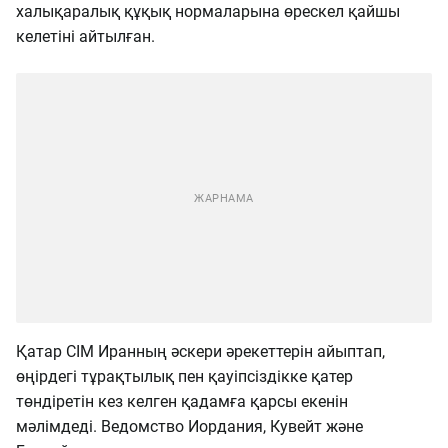
халықаралық құқық нормаларына өрескел қайшы
келетіні айтылған.
Қатар СІМ Иранның әскери әрекеттерін айыптап,
өңірдегі тұрақтылық пен қауіпсіздікке қатер
төндіретін кез келген қадамға қарсы екенін
мәлімдеді. Ведомство Иордания, Кувейт және