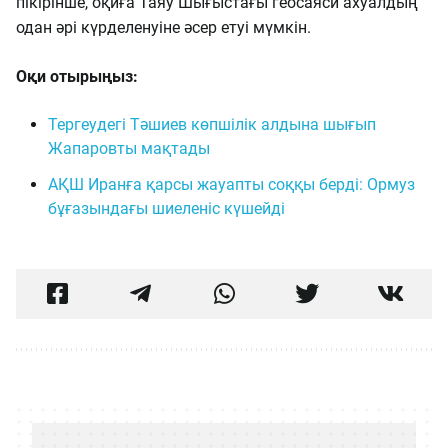
пікірінше, оқиға Таяу Шығыстағы геосаяси ахуалдың
одан әрі күрделенуіне әсер етуі мүмкін.
Оқи отырыңыз:
Тергеудегі Тәшиев көпшілік алдына шығып
Жапаровты мақтады
АҚШ Иранға қарсы жауапты соққы берді: Ормуз
бұғазындағы шиеленіс күшейді