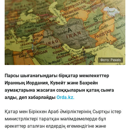
Фото: Pexels
Парсы шығанағындағы бірқатар мемлекеттер
Иранның Иордания, Кувейт және Бахрейн
аумақтарына жасаған соққыларын қатаң сынға
алды, деп хабарлайды
Orda.kz.
Қатар мен Біріккен Араб Әмірліктерінің Сыртқы істер
министрліктері таратқан мәлімдемелерде бұл
әрекеттер аталған елдердің егемендігіне және