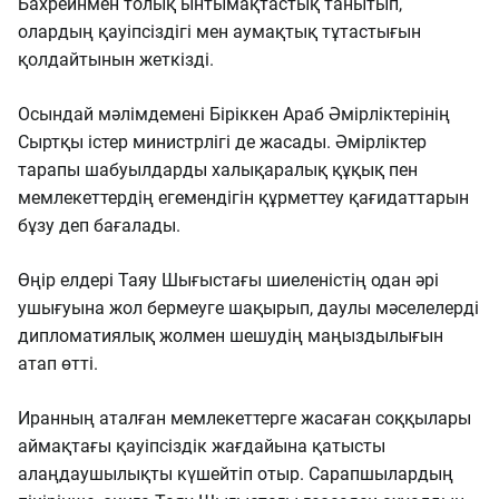
Бахрейнмен толық ынтымақтастық танытып,
олардың қауіпсіздігі мен аумақтық тұтастығын
қолдайтынын жеткізді.
Осындай мәлімдемені Біріккен Араб Әмірліктерінің
Сыртқы істер министрлігі де жасады. Әмірліктер
тарапы шабуылдарды халықаралық құқық пен
мемлекеттердің егемендігін құрметтеу қағидаттарын
бұзу деп бағалады.
Өңір елдері Таяу Шығыстағы шиеленістің одан әрі
ушығуына жол бермеуге шақырып, даулы мәселелерді
дипломатиялық жолмен шешудің маңыздылығын
атап өтті.
Иранның аталған мемлекеттерге жасаған соққылары
аймақтағы қауіпсіздік жағдайына қатысты
алаңдаушылықты күшейтіп отыр. Сарапшылардың