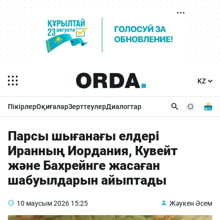
Пікірлер
Оқиғалар
Зерттеулер
Диалогтар
Парсы шығанағы елдері
Иранның Иордания, Кувейт
және Бахрейнге жасаған
шабуылдарын айыптады
10 маусым 2026
15:25
Жәукен Әсем