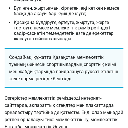
Бүлінген, жыртылған, кірлеген, өңі кеткен немесе
басқа да ақауы бар күйінде ілуге;
Қасақана бүлдіруге, өртеуге, жыртуға, жерге
тастауға немесе мемлекеттік рәміз ретіндегі
қадір-қасиетін төмендететін өзге де әрекеттер
жасауға тыйым салынады.
Сондай-ақ, құжатта Қазақстан мемлекеттік
туының бейнесін спортшылардың спорттық киімі
мен жабдықтарында пайдалануға рұқсат етілетіні
жеке норма ретінде бекітілді.
Өзгерістер мемлекеттік рәміздерді интернет-
сайттарда, ақпараттық стендтер мен плакаттарда
орналастыру тәртібіне де қатысты. Енді олар мынадай
ретпен орналасуы тиіс: мемлекеттік Ту, мемлекеттік
Елтаңба, мемлекеттік Әнұран.