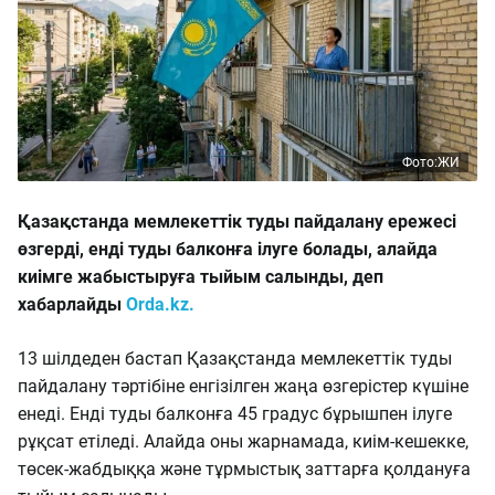
Фото:ЖИ
Қазақстанда мемлекеттік туды пайдалану ережесі
өзгерді, енді туды балконға ілуге болады, алайда
киімге жабыстыруға тыйым салынды, деп
хабарлайды
Orda.kz.
13 шілдеден бастап Қазақстанда мемлекеттік туды
пайдалану тәртібіне енгізілген жаңа өзгерістер күшіне
енеді. Енді туды балконға 45 градус бұрышпен ілуге
рұқсат етіледі. Алайда оны жарнамада, киім-кешекке,
төсек-жабдыққа және тұрмыстық заттарға қолдануға