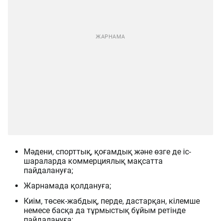
Мәдени, спорттық, қоғамдық және өзге де іс-
шараларда коммерциялық мақсатта
пайдалануға;
Жарнамада қолдануға;
Киім, төсек-жабдық, перде, дастарқан, кілемше
немесе басқа да тұрмыстық бұйым ретінде
пайдалануға;