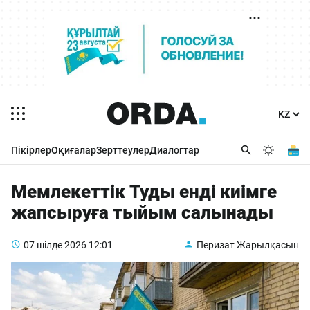
Пікірлер
Оқиғалар
Зерттеулер
Диалогтар
Мемлекеттік Туды енді киімге
жапсыруға тыйым салынады
07 шілде 2026
12:01
Перизат Жарылқасын