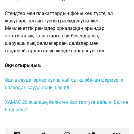
Стендтер мен плакаттардың фоны көк түсте, ал
жазулары алтын түспен рәсімделуі қажет.
Мемлекеттік рәміздер орналасқан орындар
эстетикалық талаптарға сай безендіріліп,
шаруашылық бөлмелерден, дәліздер мен
гардеробтардан алыс жерде орналасуы тиіс.
Оқи отырыңыз:
Ошта саудагерлер құлпынай сатқызбаған фермерге
базардан сауда орны берілді
ХАМАС 20 жылдық биліктен бас тартуға дайын: Бұл не
білдіреді?