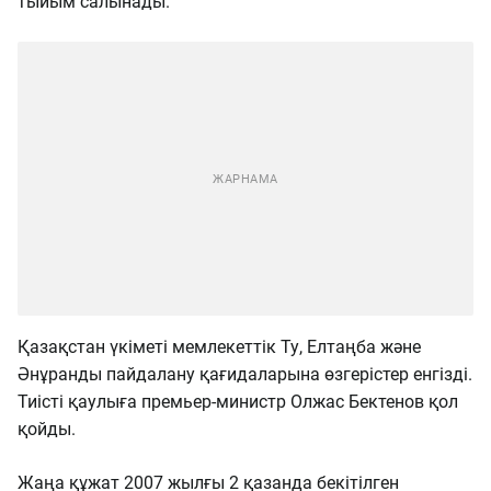
тыйым салынады.
Қазақстан үкіметі мемлекеттік Ту, Елтаңба және
Әнұранды пайдалану қағидаларына өзгерістер енгізді.
Тиісті қаулыға премьер-министр Олжас Бектенов қол
қойды.
Жаңа құжат 2007 жылғы 2 қазанда бекітілген