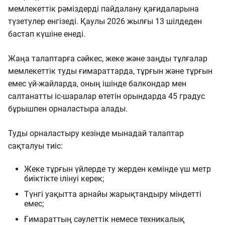
мемлекеттік рәміздерді пайдалану қағидаларына
түзетулер енгізеді. Қаулы 2026 жылғы 13 шілдеден
бастап күшіне енеді.
Жаңа талаптарға сәйкес, жеке және заңды тұлғалар
мемлекеттік туды ғимараттарда, тұрғын және тұрғын
емес үй-жайларда, оның ішінде балкондар мен
салтанатты іс-шаралар өтетін орындарда 45 градус
бұрышпен орналастыра алады.
Туды орналастыру кезінде мынадай талаптар
сақталуы тиіс:
Жеке тұрғын үйлерде ту жерден кемінде үш метр
биіктікте ілінуі керек;
Түнгі уақытта арнайы жарықтандыру міндетті
емес;
Ғимараттың сәулеттік немесе техникалық