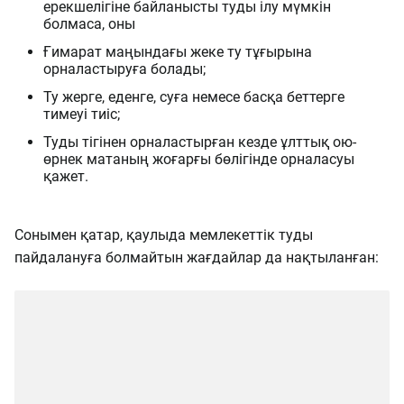
ерекшелігіне байланысты туды ілу мүмкін
болмаса, оны
Ғимарат маңындағы жеке ту тұғырына
орналастыруға болады;
Ту жерге, еденге, суға немесе басқа беттерге
тимеуі тиіс;
Туды тігінен орналастырған кезде ұлттық ою-
өрнек матаның жоғарғы бөлігінде орналасуы
қажет.
Сонымен қатар, қаулыда мемлекеттік туды
пайдалануға болмайтын жағдайлар да нақтыланған: