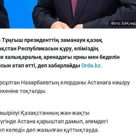
Фото: БАҚ мұ
Тұңғыш президенттің заманауи қазақ
зақстан Республикасын құру, еліміздің
не халықаралық аренадағы орны мен беделін
ын атап өтті, деп хабарлайды
Orda.kz.
рсұлтан Назарбаевтың елорданы Астанаға көшіру
кеніне тоқталды.
өшірілуі Қазақстанның жан-жақты
 Бүгінде Астана қарыштап дамып, әлемдегі
ып келеді» деп жазылған құттықтауда.