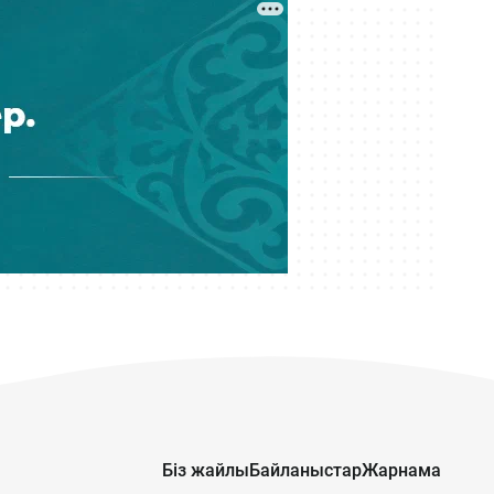
мүшесі сотталды
05 тамыз 17:15
Елімізде жүргізушісіз көліктер
сынақтан өткізіледі
05 тамыз 16:16
Өзбекстан алғашқы жерсерігін
ұшырды
05 тамыз 15:11
Алматыдағы «Теремки» тұрғын үй
кешенінде бір топ жігіттің екі
адамды соққы астына алған
видеосы тарады
05 тамыз 15:00
1 қыркүйектен бастап бастауыш
сыныптарда БЖБ мен ТЖБ
Біз жайлы
Байланыстар
Жарнама
болмайды. Олардың орнына не
енгізіледі?