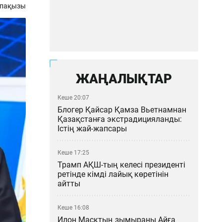
апақызы
ЖАҢАЛЫҚТАР
Кеше 20:07
Блогер Қайсар Қамза Вьетнамнан
Қазақстанға экстрадицияланды:
Істің жай-жапсары
Кеше 17:25
Трамп АҚШ-тың келесі президенті
ретінде кімді лайық көретінін
айтты
Кеше 16:08
Илон Масктың зымыраны Айға