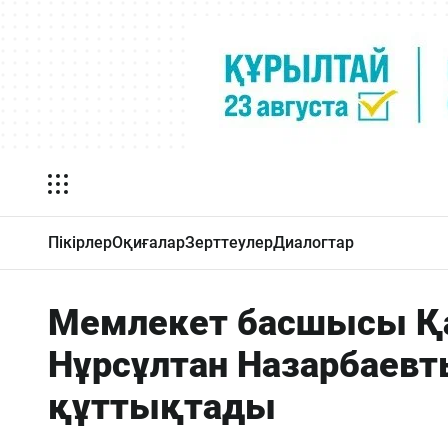
Пікірлер
Оқиғалар
Зерттеулер
Диалогтар
Мемлекет басшысы Қ
Нұрсұлтан Назарбаевт
құттықтады