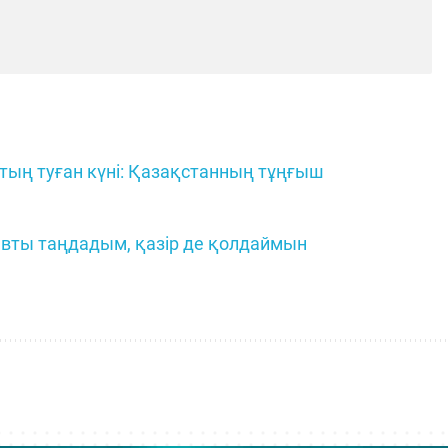
тың туған күні: Қазақстанның тұңғыш
евты таңдадым, қазір де қолдаймын