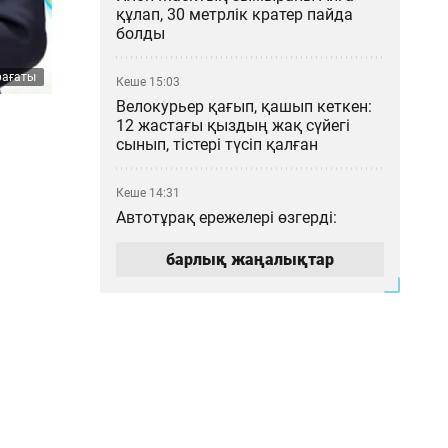
құлап, 30 метрлік кратер пайда
болды
рағаты
Кеше 15:03
Велокурьер қағып, қашып кеткен:
12 жастағы қыздың жақ сүйегі
сынып, тістері түсіп қалған
Кеше 14:31
Автотұрақ ережелері өзгерді:
Алматыда тұратын көлік иесі нені
білуі қажет?
барлық жаңалықтар
Кеше 13:12
Чемпиондар лигасы: «Түркістан
Арена» тарихи матчқа дайын ба?
Кеше 12:23
Нұрайға қатысты «72 рет пышақ
сұғар едім» деген пікір жазған