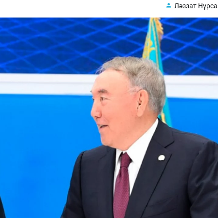
Ләззат Нұрс