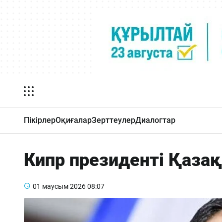
Пікірлер
Оқиғалар
Зерттеулер
Диалогтар
Кипр президенті Қазақ
01 маусым 2026
08:07