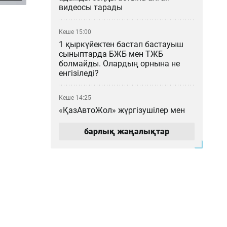
видеосы тарады
Кеше 15:00
1 қыркүйектен бастап бастауыш
сыныптарда БЖБ мен ТЖБ
болмайды. Олардың орнына не
енгізіледі?
Кеше 14:25
«ҚазАвтоЖол» жүргізушілер мен
жолаушыларды дәретхана
маңында тазалық сақтауға
барлық жаңалықтар
шақырды
Кеше 14:02
Ғалымдар кондиционерсіз бөлмені
салқындататын материал жасады
Кеше 13:05
Тоқаевтың 30 жылдан бері айтқан