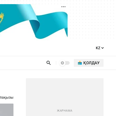
ҚОЛДАУ
апақызы