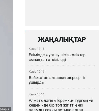
ЖАҢАЛЫҚТАР
Кеше 17:15
Елімізде жүргізушісіз көліктер
сынақтан өткізіледі
Кеше 16:16
Өзбекстан алғашқы жерсерігін
ұшырды
Кеше 15:11
Алматыдағы «Теремки» тұрғын үй
кешенінде бір топ жігіттің екі
адамды соққы астына алған
Қ-тары