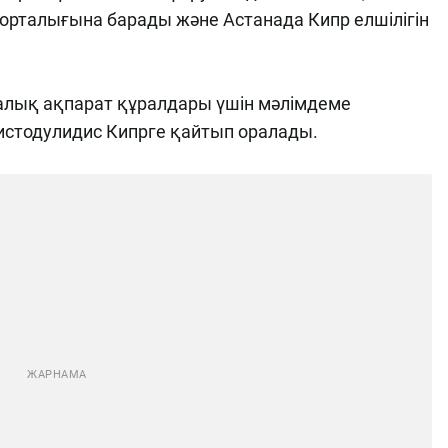
орталығына барады және Астанада Кипр елшілігін
аралық ақпарат құралдары үшін мәлімдеме
истодулидис Кипрге қайтып оралады.