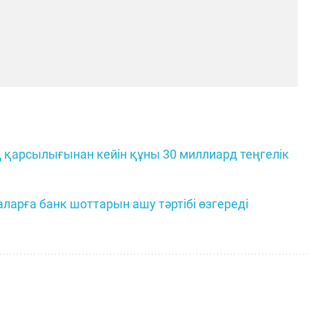
қарсылығынан кейін құны 30 миллиард теңгелік
ларға банк шоттарын ашу тәртібі өзгереді