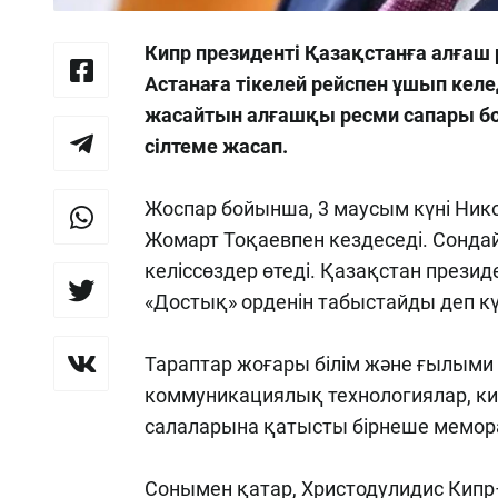
Кипр президенті Қазақстанға алғаш 
Астанаға тікелей рейспен ұшып келе
жасайтын алғашқы ресми сапары б
сілтеме жасап.
Жоспар бойынша, 3 маусым күні Ник
Жомарт Тоқаевпен кездеседі. Сонда
келіссөздер өтеді. Қазақстан прези
«Достық» орденін табыстайды деп кү
Тараптар жоғары білім және ғылыми 
коммуникациялық технологиялар, киб
салаларына қатысты бірнеше мемор
Сонымен қатар, Христодулидис Кипр