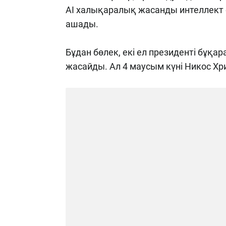
AI халықаралық жасанды интеллект 
ашады.
Бұдан бөлек, екі ел президенті бұқ
жасайды. Ал 4 маусым күні Никос Хр