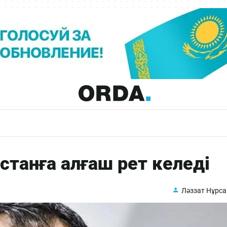
станға алғаш рет келеді
Ләззат Нұрс