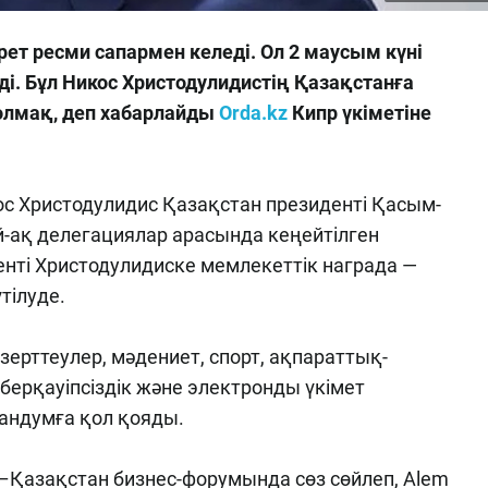
рет ресми сапармен келеді. Ол 2 маусым күні
ді. Бұл Никос Христодулидистің Қазақстанға
олмақ, деп хабарлайды
Orda.kz
Кипр үкіметіне
ос Христодулидис Қазақстан президенті Қасым-
й-ақ делегациялар арасында кеңейтілген
денті Христодулидиске мемлекеттік награда —
тілуде.
зерттеулер, мәдениет, спорт, ақпараттық-
ерқауіпсіздік және электронды үкімет
андумға қол қояды.
–Қазақстан бизнес-форумында сөз сөйлеп, Alem