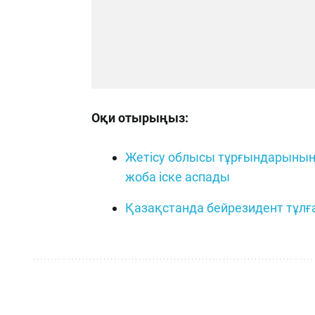
Оқи отырыңыз:
Жетісу облысы тұрғындарының 
жоба іске аспады
Қазақстанда бейрезидент тұлға