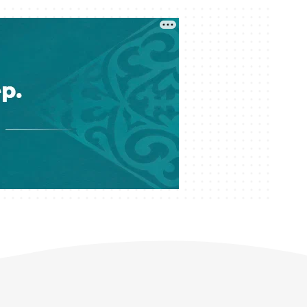
Кеше 09:04
Министрлік мәліметі: Жалған
дипломды қалай ажыратамыз?
Кеше 08:29
Әншілерді «шайтанның жаршысы»
деген тойдағы қонаққа
қылмыстық іс қозғалды
04 тамыз 17:15
Елге шетелден көлік әкелуге
тыйым салына ма?
04 тамыз 16:38
Шетелдегі сталкинг: Қазақстан
тумасы Түркияда пышақталған
04 тамыз 16:02
Музыканың бәрі харам емес:
ҚМДБ «пәтуа айтқыш