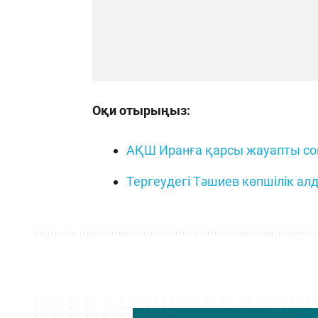
Оқи отырыңыз:
АҚШ Иранға қарсы жауапты соқ
Тергеудегі Тәшиев көпшілік 