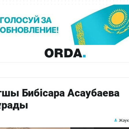
шы Бибісара Асаубаева
ұрады
Жәук