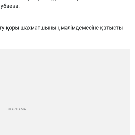
аубаева.
 Qory қоры шахматшының мәлімдемесіне қатысты