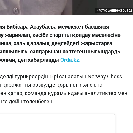
Фото: Бейнежазбада
 Бибісара Асаубаева мемлекет басшысы
 жариялап, кәсіби спортты қолдау мәселесіне
ынша, халықаралық деңгейдегі жарыстарға
тапшылығы салдарынан көптеген шығындарды
болған, деп хабарлайды
Orda.kz.
делді турнирлердің бірі саналатын Norway Chess
 қаражатты өз жүлде қорынан және ата-
ен қатар, команда құрамындағы аналитиктер мен
ге дейін төленбеген.