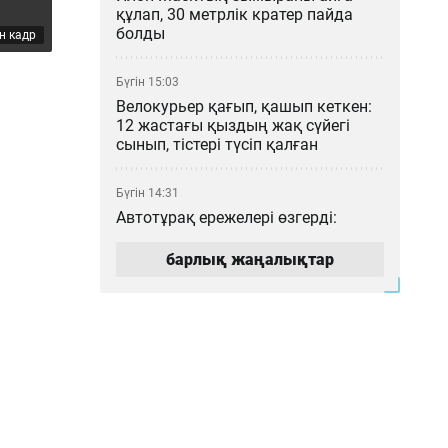
құлап, 30 метрлік кратер пайда
болды
н кадр
Бүгін 15:03
Велокурьер қағып, қашып кеткен:
12 жастағы қыздың жақ сүйегі
сынып, тістері түсіп қалған
Бүгін 14:31
Автотұрақ ережелері өзгерді:
Алматыда тұратын көлік иесі нені
білуі қажет?
барлық жаңалықтар
Бүгін 13:12
Чемпиондар лигасы: «Түркістан
Арена» тарихи матчқа дайын ба?
Бүгін 12:23
Нұрайға қатысты «72 рет пышақ
сұғар едім» деген пікір жазған