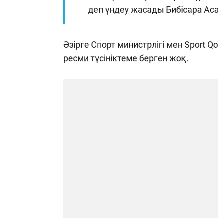
деп үндеу жасады Бибісара Ас
Әзірге Спорт министрлігі мен Sport
ресми түсініктеме берген жоқ.