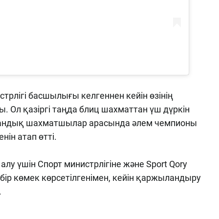
трлігі басшылығы келгеннен кейін өзінің
 Ол қазіргі таңда блиц шахматтан үш дүркін
тандық шахматшылар арасында әлем чемпионы
ін атап өтті.
у үшін Спорт министрлігіне және Sport Qory
і бір көмек көрсетілгенімен, кейін қаржыландыру
.