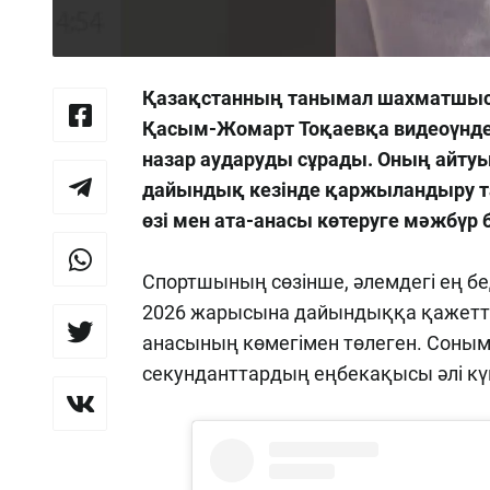
Қазақстанның танымал шахматшысы
Қасым-Жомарт Тоқаевқа видеоүндеу
назар аударуды сұрады. Оның айту
дайындық кезінде қаржыландыру 
өзі мен ата-анасы көтеруге мәжбүр 
Спортшының сөзінше, әлемдегі ең бе
2026 жарысына дайындыққа қажетті
анасының көмегімен төлеген. Соным
секунданттардың еңбекақысы әлі күн