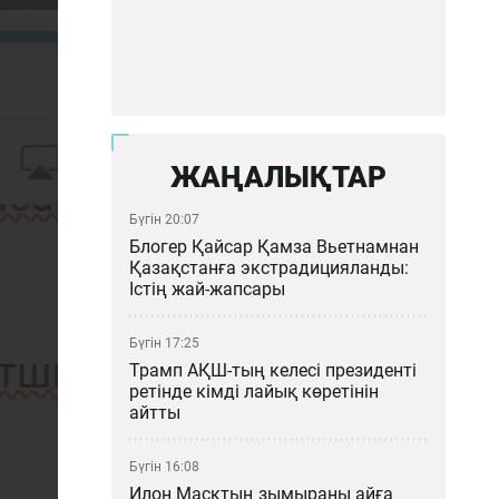
ЖАҢАЛЫҚТАР
Бүгін 20:07
Блогер Қайсар Қамза Вьетнамнан
Қазақстанға экстрадицияланды:
Істің жай-жапсары
Бүгін 17:25
Трамп АҚШ-тың келесі президенті
ретінде кімді лайық көретінін
айтты
Бүгін 16:08
Илон Масктың зымыраны айға