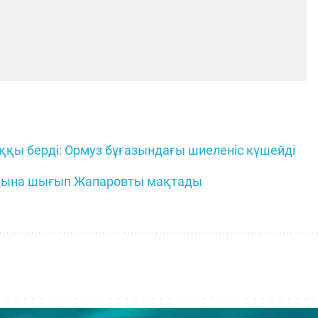
қы берді: Ормуз бұғазындағы шиеленіс күшейді
алдына шығып Жапаровты мақтады