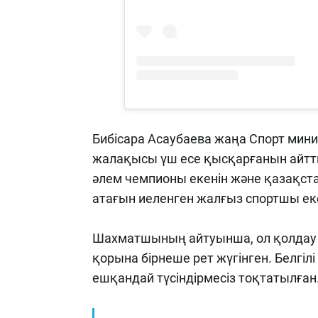
Бибісара Асаубаева жаңа Спорт минис
жалақысы үш есе қысқарғанын айтты.
әлем чемпионы екенін және қазақс
атағын иеленген жалғыз спортшы екен
Шахматшының айтуынша, ол қолдау ал
қорына бірнеше рет жүгінген. Белгіл
ешқандай түсіндірмесіз тоқтатылған