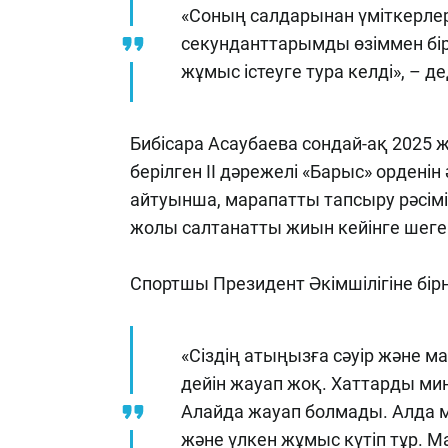
«Соның салдарынан үміткерле
секунданттарымды өзіммен бі
жұмыс істеуге тура келді», – д
Бибісара Асаубаева сондай-ақ 2025
берілген II дәрежелі «Барыс» орденін
айтуынша, марапатты тапсыру рәсімі
жолы салтанатты жиын кейінге шегер
Спортшы Президент Әкімшілігіне бір
«Сіздің атыңызға сәуір және м
дейін жауап жоқ. Хаттарды ми
Алайда жауап болмады. Алда
және үлкен жұмыс күтіп тұр. Ма