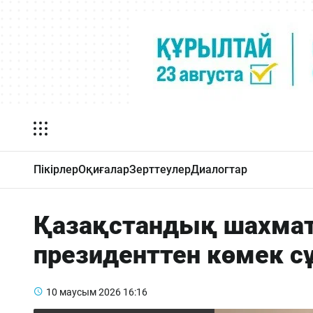
Пікірлер
Оқиғалар
Зерттеулер
Диалогтар
Қазақстандық шахмат
президенттен көмек с
10 маусым 2026
16:16