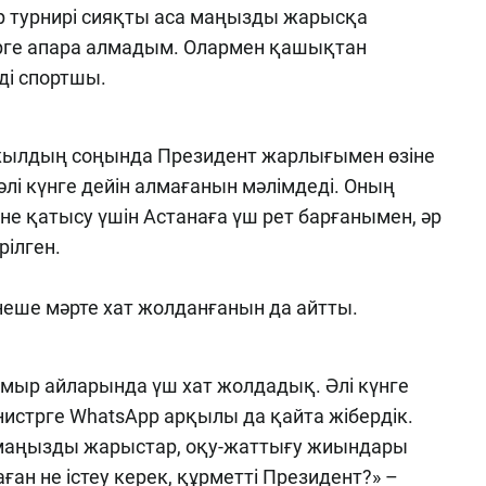
р турнирі сияқты аса маңызды жарысқа
рге апара алмадым. Олармен қашықтан
еді спортшы.
 жылдың соңында Президент жарлығымен өзіне
 әлі күнге дейін алмағанын мәлімдеді. Оның
не қатысу үшін Астанаға үш рет барғанымен, әр
ілген.
неше мәрте хат жолданғанын да айтты.
амыр айларында үш хат жолдадық. Әлі күнге
нистрге WhatsApp арқылы да қайта жібердік.
 маңызды жарыстар, оқу-жаттығу жиындары
ған не істеу керек, құрметті Президент?» –