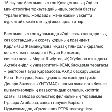
16 сәуірде бастамашыл топ Қазақстанның Әділет
министрлігіне тіркеуге дайындық рәсімін бастау
туралы өтініш жолдайды және жақын уақытта
құрылтай съезін өткізуді жоспарлап отыр.
Бастамашыл топ құрамында «Әділ сөз» халықаралық
сөз бостандығын қорғау қорының президенті
Қарлығаш Жаманқұлова, «Қазақ тілі» халықаралық
қоғамының президенті Рауан Кенжехан,
саясаттанушы Марат Шибутов, «Қ.Жұбанов атындағы
Ақтөбе өңірлік университеті» КЕАҚ басқарма төрағасы
– ректоры Лаура Қарабасова, АХҚО басқарушысы
Ренат Бектұров, Бала құқықтары жөніндегі уәкіл
Динара Зәкиева, «YNTYMAQ» шағын және орта бизнес
қызметкерлерінің қазақстандық салалық кәсіптік
одағы Павлодар облыстық филиалының төрайымы
Гүлзира Атабаева, саясаттанушы Бөріхан
Нұрмұхамедов, «Qazaqstan» РТРК тележүргізуші-