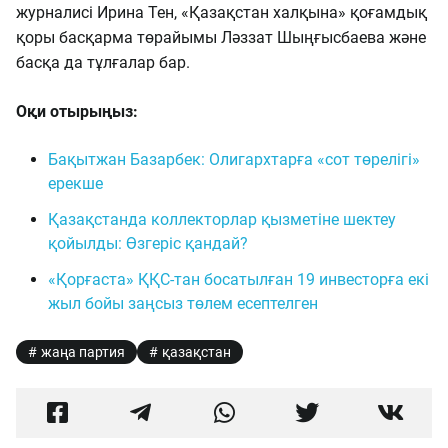
журналисі Ирина Тен, «Қазақстан халқына» қоғамдық
қоры басқарма төрайымы Ләззат Шыңғысбаева және
басқа да тұлғалар бар.
Оқи отырыңыз:
Бақытжан Базарбек: Олигархтарға «сот төрелігі»
ерекше
Қазақстанда коллекторлар қызметіне шектеу
қойылды: Өзгеріс қандай?
«Қорғаста» ҚҚС-тан босатылған 19 инвесторға екі
жыл бойы заңсыз төлем есептелген
жаңа партия
қазақстан