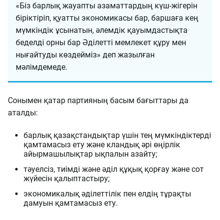
«Біз барлық жауапты азаматтардың күш-жігерін
біріктіріп, қуатты экономикасы бар, баршаға кең
мүмкіндік ұсынатын, әлемдік қауымдастықта
беделді орны бар Әділетті мемлекет құру мен
нығайтуды көздейміз» деп жазылған
мәлімдемеде.
Сонымен қатар партияның басым бағыттары да
аталды:
барлық қазақстандықтар үшін тең мүмкіндіктерді
қамтамасыз ету және кландық әрі өңірлік
айырмашылықтар ықпалын азайту;
тәуелсіз, тиімді және әділ құқық қорғау және сот
жүйесін қалыптастыру;
экономикалық әділеттілік пен елдің тұрақты
дамуын қамтамасыз ету.