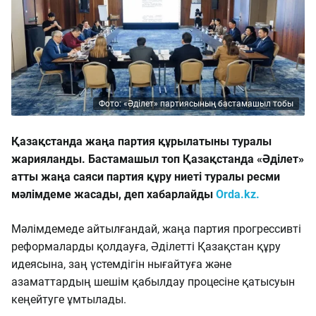
Фото: «Әділет» партиясының бастамашыл тобы
Қазақстанда жаңа партия құрылатыны туралы
жарияланды. Бастамашыл топ Қазақстанда «Әділет»
атты жаңа саяси партия құру ниеті туралы ресми
мәлімдеме жасады, деп хабарлайды
Orda.kz.
Мәлімдемеде айтылғандай, жаңа партия прогрессивті
реформаларды қолдауға, Әділетті Қазақстан құру
идеясына, заң үстемдігін нығайтуға және
азаматтардың шешім қабылдау процесіне қатысуын
кеңейтуге ұмтылады.