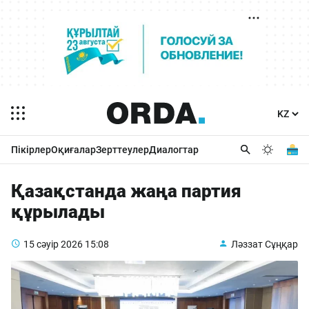
Пікірлер
Оқиғалар
Зерттеулер
Диалогтар
Қазақстанда жаңа партия
құрылады
15 сәуір 2026
15:08
Ләззат Сұңқар