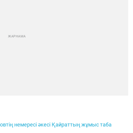
іловтің немересі әкесі Қайраттың жұмыс таба