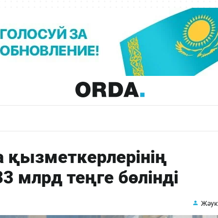
а қызметкерлерінің
3 млрд теңге бөлінді
Жәук