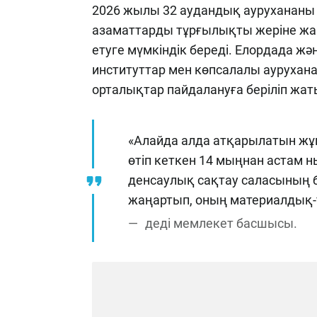
2026 жылы 32 аудандық аурухананы
азаматтарды тұрғылықты жеріне ж
етуге мүмкіндік береді. Елордада 
институттар мен көпсалалы аурухан
орталықтар пайдалануға беріліп жат
«Алайда алда атқарылатын жұмы
өтіп кеткен 14 мыңнан астам н
денсаулық сақтау саласының
жаңартып, оның материалдық-
деді мемлекет басшысы.