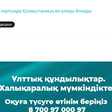
 портында Қазақстанның өз алаңы болады
дицина