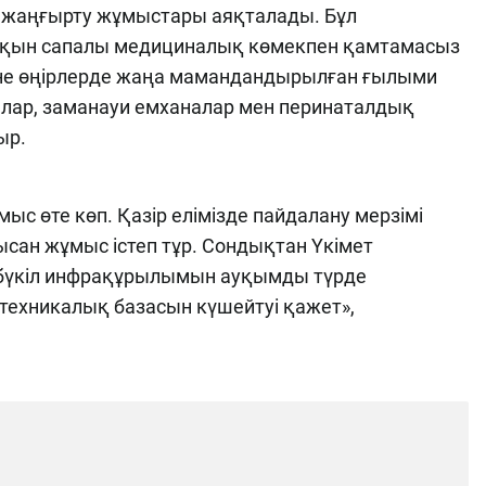
 жаңғырту жұмыстары аяқталады. Бұл
ақын сапалы медициналық көмекпен қамтамасыз
және өңірлерде жаңа мамандандырылған ғылыми
алар, заманауи емханалар мен перинаталдық
ыр.
с өте көп. Қазір елімізде пайдалану мерзімі
ысан жұмыс істеп тұр. Сондықтан Үкімет
 бүкіл инфрақұрылымын ауқымды түрде
техникалық базасын күшейтуі қажет»,