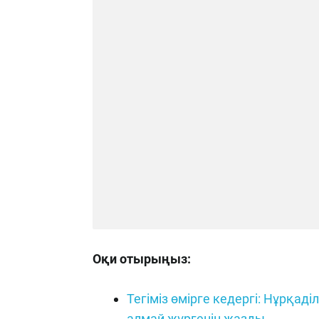
Оқи отырыңыз:
Тегіміз өмірге кедергі: Нұрқад
алмай жүргенін жазды