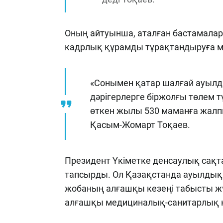
Оның айтуынша, аталған бастамалард
кадрлық құрамды тұрақтандыруға мү
«Сонымен қатар шалғай ауылды
дәрігерлерге біржолғы төлем т
өткен жылы 530 маманға жалпы 
Қасым-Жомарт Тоқаев.
Президент Үкіметке денсаулық са
тапсырды. Ол Қазақстанда ауылдық 
жобаның алғашқы кезеңі табысты жү
алғашқы медициналық-санитарлық кө