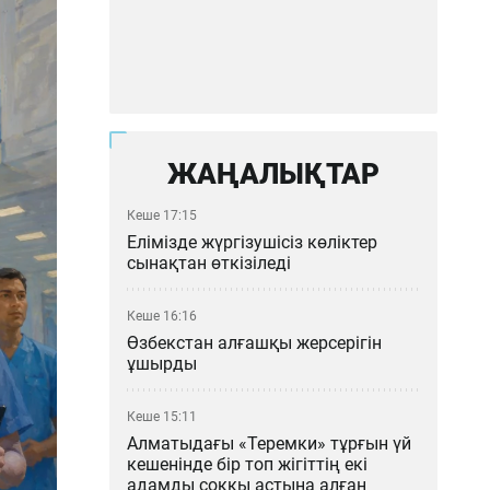
ЖАҢАЛЫҚТАР
Кеше 17:15
Елімізде жүргізушісіз көліктер
сынақтан өткізіледі
Кеше 16:16
Өзбекстан алғашқы жерсерігін
ұшырды
Кеше 15:11
Алматыдағы «Теремки» тұрғын үй
кешенінде бір топ жігіттің екі
адамды соққы астына алған