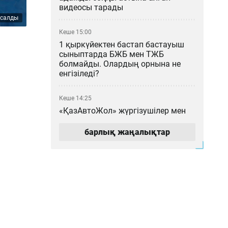
видеосы тарады
асалды
Кеше 15:00
1 қыркүйектен бастап бастауыш
сыныптарда БЖБ мен ТЖБ
болмайды. Олардың орнына не
енгізіледі?
Кеше 14:25
«ҚазАвтоЖол» жүргізушілер мен
жолаушыларды дәретхана
маңында тазалық сақтауға
барлық жаңалықтар
шақырды
Кеше 14:02
Ғалымдар кондиционерсіз бөлмені
салқындататын материал жасады
Кеше 13:05
Тоқаевтың 30 жылдан бері айтқан