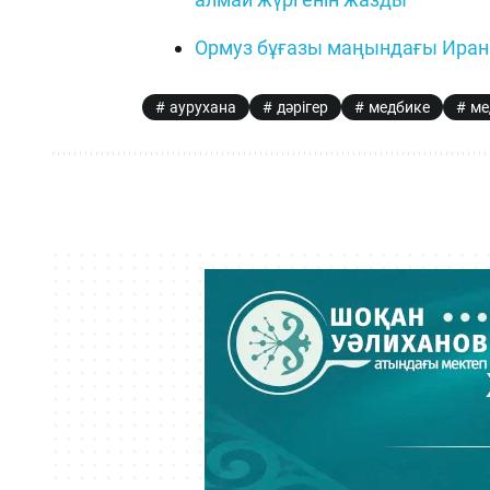
Ормуз бұғазы маңындағы Иран
аурухана
дәрігер
медбике
ме