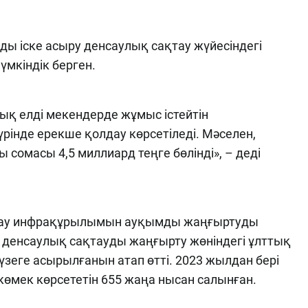
ы іске асыру денсаулық сақтау жүйесіндегі
мкіндік берген.
қ елді мекендерде жұмыс істейтін
үрінде ерекше қолдау көрсетіледі. Мәселен,
сомасы 4,5 миллиард теңге бөлінді», – деді
қтау инфрақұрылымын ауқымды жаңғыртуды
денсаулық сақтауды жаңғырту жөніндегі ұлттық
зеге асырылғанын атап өтті. 2023 жылдан бері
мек көрсететін 655 жаңа нысан салынған.