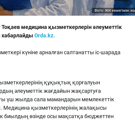
Фото: ЖИ көмегімен ж
оқаев медицина қызметкерлерін әлеуметтік
п хабарлайды
Orda.kz.
еткері күніне арналған салтанатты іс-шарада
ызметкерлерінің құқықтық қорғалуын
ардың әлеуметтік жағдайын жақсартуға
оңғы үш жылда сала мамандарын мемлекеттік
ты. Медицина қызметкерлерінің жалақысы
Тек биылдың өзінде осы мақсатқа бюджеттен