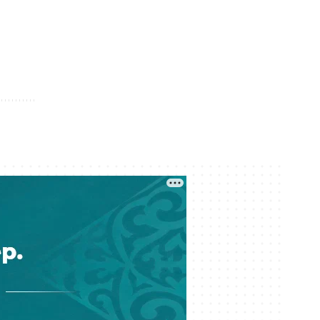
уағызшылардың» сөзін жоққа
шығарды