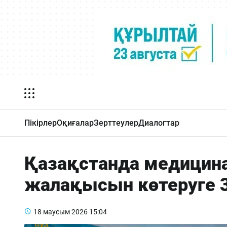
Пікірлер
Оқиғалар
Зерттеулер
Диалогтар
Қазақстанда медицин
жалақысын көтеруге 3
18 маусым 2026
15:04