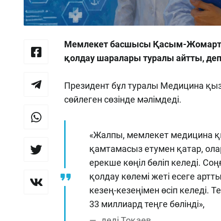
Мемлекет басшысы Қасым-Жомарт Т
қолдау шаралары туралы айтты, де
Президент бұл туралы Медицина қызм
сөйлеген сөзінде мәлімдеді.
«Жалпы, мемлекет медицина қ
қамтамасыз етумен қатар, ол
ерекше көңіл бөліп келеді. С
қолдау көлемі жеті есеге арт
кезең-кезеңімен өсіп келеді. 
33 миллиард теңге бөлінді»,
деді Тоқаев.