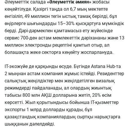
Әлеуметтік салада
«Әлеуметтік әмиян»
жобасы
кеңейтілуде. Қазіргі таңда ол 6,7 мың мектепте
енгізіліп, 49 миллион тегін ыстық тамақ берілді, бұл
өңірлерге шығындарды 15–30% қысқартуға мүмкіндік
берді. Дәрі-дәрмекпен қамтамасыз ету жүйесінде
сервис 700-ден астам мемлекеттік дәріхананы және 13
миллион электронды рецептіні қамтып отыр, ал
болашақта жеке секторға кеңейту жоспарлануда.
IT-экожүйе де қарқынды өсуде. Бүгінде Astana Hub-та
2 мыңнан астам компания жұмыс істейді. Резиденттер
салықтық жеңілдіктер мен жеңілдетілген визалық
режимдерді пайдаланады, ал олардың жиынтық
табысы 800 млн АҚШ долларына жетіп, 20% өсім
көрсетті. Жыл қорытындысы бойынша IT-қызметтер
экспорты 1 млрд долларды құрады, бұл
қазақстандық компаниялардың сыртқы нарықтарға
шыққанын дәлелдейді.