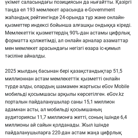
үкімет саласындағы позициясын да нығайтты. Қазіргі
таңда ел 193 мемлекет арасында e-Government
жаһандық рейтингінде 24-орында тұр және онлайн-
қызметтер индексі бойынша алғашқы ондыққа кіреді.
Мемлекеттік қызметтердің 90%-дан астамы цифрлық
форматта қолжетімді, ал онлайн арналар азаматтар
мен мемлекет арасындағы негізгі өзара іс-қимыл
тәсіліне айналды.
2025 жылдың басынан бері қазақстандықтар 51,5
миллионнан астам мемлекеттік қызметті онлайн
түрде алды, олардың шамамен жартысы eGov Mobile
мобильді қосымшасы арқылы көрсетілген. eGov.kz
порталын пайдаланушылар саны 15,1 миллион
адамнан асты, ал мобильді қосымшаның
аудиториясы 11,7 миллионға жетті, соның ішінде 6,4
миллионы ай сайын қолданады. Жыл ішінде
пайдаланушыларға 220-дан астам жаңа цифрлық