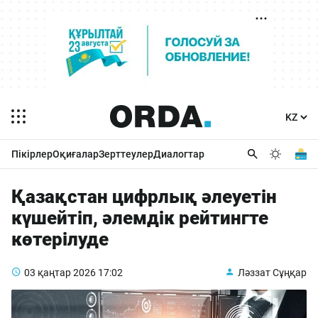
Пікірлер
Оқиғалар
Зерттеулер
Диалогтар
Қазақстан цифрлық әлеуетін
күшейтіп, әлемдік рейтингте
көтерілуде
03 қаңтар 2026
17:02
Ләззат Сұңқар