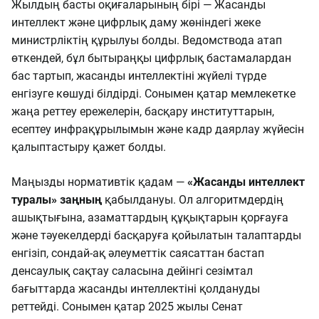
Жылдың басты оқиғаларының бірі — Жасанды
интеллект және цифрлық даму жөніндегі жеке
министрліктің құрылуы болды. Ведомствода атап
өткендей, бұл бытыраңқы цифрлық бастамалардан
бас тартып, жасанды интеллектіні жүйелі түрде
енгізуге көшуді білдірді. Сонымен қатар мемлекетке
жаңа реттеу ережелерін, басқару институттарын,
есептеу инфрақұрылымын және кадр даярлау жүйесін
қалыптастыру қажет болды.
Маңызды нормативтік қадам —
«Жасанды интеллект
туралы» заңның
қабылдануы. Ол алгоритмдердің
ашықтығына, азаматтардың құқықтарын қорғауға
және тәуекелдерді басқаруға қойылатын талаптарды
енгізіп, сондай-ақ әлеуметтік саясаттан бастап
денсаулық сақтау саласына дейінгі сезімтал
бағыттарда жасанды интеллектіні қолдануды
реттейді. Сонымен қатар 2025 жылы Сенат