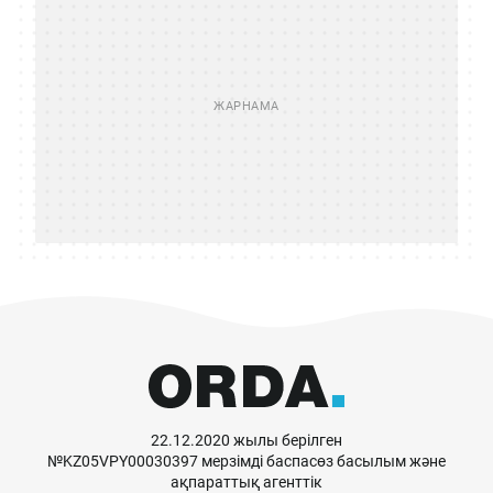
22.12.2020 жылы берілген
№KZ05VPY00030397 мерзімді баспасөз басылым және
ақпараттық агенттік