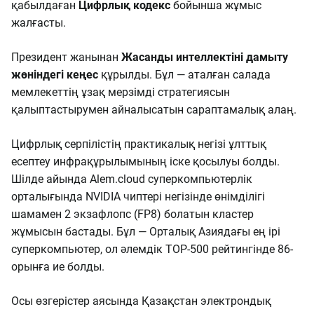
қабылдаған
Цифрлық кодекс
бойынша жұмыс
жалғасты.
Президент жанынан
Жасанды интеллектіні дамыту
жөніндегі кеңес
құрылды. Бұл — аталған салада
мемлекеттің ұзақ мерзімді стратегиясын
қалыптастырумен айналысатын сараптамалық алаң.
Цифрлық серпілістің практикалық негізі ұлттық
есептеу инфрақұрылымының іске қосылуы болды.
Шілде айында Alem.cloud суперкомпьютерлік
орталығында NVIDIA чиптері негізінде өнімділігі
шамамен 2 экзафлопс (FP8) болатын кластер
жұмысын бастады. Бұл — Орталық Азиядағы ең ірі
суперкомпьютер, ол әлемдік TOP-500 рейтингінде 86-
орынға ие болды.
Осы өзгерістер аясында Қазақстан электрондық