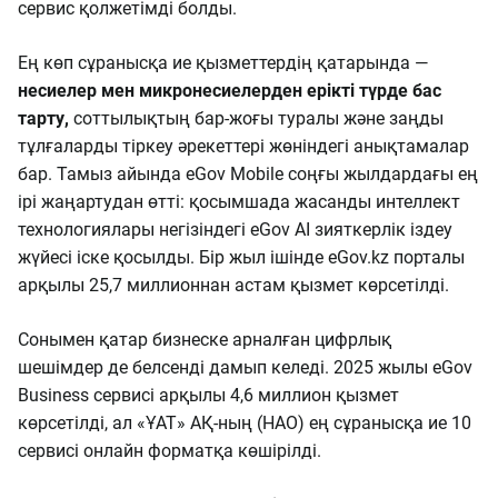
сервис қолжетімді болды.
Ең көп сұранысқа ие қызметтердің қатарында —
несиелер мен микронесиелерден ерікті түрде бас
тарту,
соттылықтың бар-жоғы туралы және заңды
тұлғаларды тіркеу әрекеттері жөніндегі анықтамалар
бар. Тамыз айында eGov Mobile соңғы жылдардағы ең
ірі жаңартудан өтті: қосымшада жасанды интеллект
технологиялары негізіндегі eGov AI зияткерлік іздеу
жүйесі іске қосылды. Бір жыл ішінде eGov.kz порталы
арқылы 25,7 миллионнан астам қызмет көрсетілді.
Сонымен қатар бизнеске арналған цифрлық
шешімдер де белсенді дамып келеді. 2025 жылы eGov
Business сервисі арқылы 4,6 миллион қызмет
көрсетілді, ал «ҰАТ» АҚ-ның (НАО) ең сұранысқа ие 10
сервисі онлайн форматқа көшірілді.