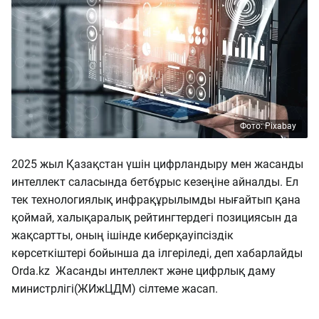
Фото: Pixabay
2025 жыл Қазақстан үшін цифрландыру мен жасанды
интеллект саласында бетбұрыс кезеңіне айналды. Ел
тек технологиялық инфрақұрылымды нығайтып қана
қоймай, халықаралық рейтингтердегі позициясын да
жақсартты, оның ішінде киберқауіпсіздік
көрсеткіштері бойынша да ілгеріледі, деп хабарлайды
Orda.kz Жасанды интеллект және цифрлық даму
министрлігі(ЖИжЦДМ) сілтеме жасап.