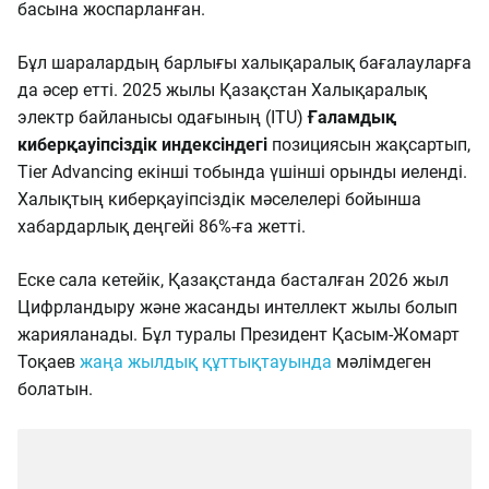
басына жоспарланған.
Бұл шаралардың барлығы халықаралық бағалауларға
да әсер етті. 2025 жылы Қазақстан Халықаралық
электр байланысы одағының (ITU)
Ғаламдық
киберқауіпсіздік индексіндегі
позициясын жақсартып,
Tier Advancing екінші тобында үшінші орынды иеленді.
Халықтың киберқауіпсіздік мәселелері бойынша
хабардарлық деңгейі 86%-ға жетті.
Еске сала кетейік, Қазақстанда басталған 2026 жыл
Цифрландыру және жасанды интеллект жылы болып
жарияланады. Бұл туралы Президент Қасым-Жомарт
Тоқаев
жаңа жылдық құттықтауында
мәлімдеген
болатын.