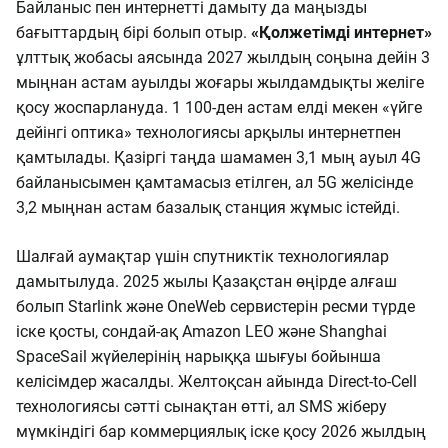
Байланыс пен интернетті дамыту да маңызды
бағыттардың бірі болып отыр.
«Қолжетімді интернет»
ұлттық жобасы аясында 2027 жылдың соңына дейін 3
мыңнан астам ауылды жоғары жылдамдықты желіге
қосу жоспарлануда. 1 100-ден астам елді мекен «үйге
дейінгі оптика» технологиясы арқылы интернетпен
қамтылады. Қазіргі таңда шамамен 3,1 мың ауыл 4G
байланысымен қамтамасыз етілген, ал 5G желісінде
3,2 мыңнан астам базалық станция жұмыс істейді.
Шалғай аумақтар үшін спутниктік технологиялар
дамытылуда. 2025 жылы Қазақстан өңірде алғаш
болып Starlink және OneWeb сервистерін ресми түрде
іске қосты, сондай-ақ Amazon LEO және Shanghai
SpaceSail жүйелерінің нарыққа шығуы бойынша
келісімдер жасалды. Желтоқсан айында Direct-to-Cell
технологиясы сәтті сынақтан өтті, ал SMS жіберу
мүмкіндігі бар коммерциялық іске қосу 2026 жылдың