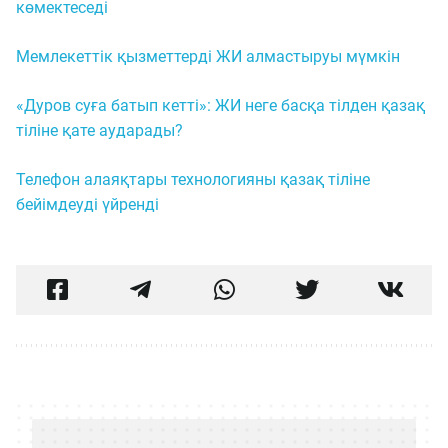
көмектеседі
Мемлекеттік қызметтерді ЖИ алмастыруы мүмкін
«Дуров суға батып кетті»: ЖИ неге басқа тілден қазақ
тіліне қате аударады?
Телефон алаяқтары технологияны қазақ тіліне
бейімдеуді үйренді