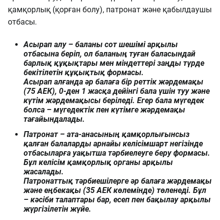
қамқорлық (қорған болу), патронат және қабылдаушы
отбасы.
Асырап алу – баланы сот шешімі арқылы
отбасына беріп, ол баланың туған баласындай
барлық құқықтары мен міндеттері заңды түрде
бекітілетін құқықтық формасы.
Асырап алғанда әр балаға бір реттік жәрдемақы
(75 АЕК), 0-ден 1 жасқа дейінгі бала үшін туу және
күтім жәрдемақысы беріледі. Егер бала мүгедек
болса – мүгедектік пен күтімге жәрдемақы
тағайындалады.
Патронат – ата-анасының қамқорлығынсыз
қалған балаларды арнайы келісімшарт негізінде
отбасыларға уақытша тәрбиелеуге беру формасы.
Бұл келісім қамқорлық органы арқылы
жасалады.
Патронаттық тәрбиешілерге әр балаға жәрдемақы
және еңбекақы (35 АЕК көлемінде) төленеді. Бұл
– кәсіби талаптары бар, есеп пен бақылау арқылы
жүргізілетін жүйе.