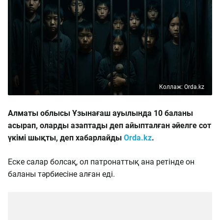
Коллаж: Orda.kz
Алматы облысы Ұзынағаш ауылында 10 баланы
асырап, оларды азаптады деп айыпталған әйелге сот
үкімі шықты, деп хабарлайды
Orda.kz
.
Еске салар болсақ, ол патронаттық ана ретінде он
баланы тәрбиесіне алған еді.