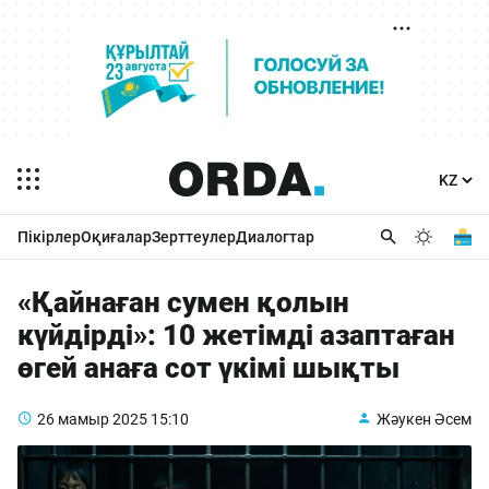
Пікірлер
Оқиғалар
Зерттеулер
Диалогтар
«Қайнаған сумен қолын
күйдірді»: 10 жетімді азаптаған
өгей анаға сот үкімі шықты
26 мамыр 2025
15:10
Жәукен Әсем