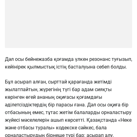
Дәл осы бейнежазба қоғамда үлкен резонанс туғызып,
кейінірек қылмыстық істің басталуына себеп болды.
Бұл асырап алған, сырттай қарағанда жетімді
жылатпайтын, жүрегінің түгі бар адам сияқты
көрінген өгей ананың оқиғасы қоғамдағы
әділетсіздіктердің бір парасы ғана. Дәл осы оқиға бір
отбасының емес, тұтас жетім балаларды орналастыру
жүйесі мәселелерін ашып көрсетті. Қазақстанда «Неке
және отбасы туралы» кодекске сәйкес, бала
орналастырудың бірнеше түрі бар: асырап алу,