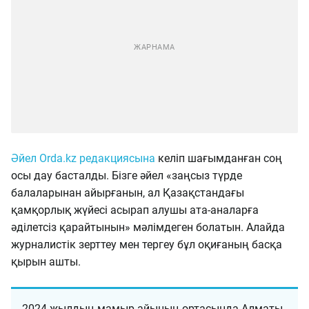
Әйел Orda.kz редакциясына
келіп шағымданған соң
осы дау басталды. Бізге әйел «заңсыз түрде
балаларынан айырғанын, ал Қазақстандағы
қамқорлық жүйесі асырап алушы ата-аналарға
әділетсіз қарайтынын» мәлімдеген болатын. Алайда
журналистік зерттеу мен тергеу бұл оқиғаның басқа
қырын ашты.
2024 жылдың мамыр айының ортасында Алматы