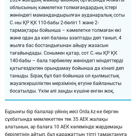
облысының кәмелетке толмағандардың істері
жөніндегі мамандандырылған ауданаралық соты
С.-ны ҚР ҚК 110-бабы 2-бөлігі 1 және 2-
тармақтары бойынша – кәмелетке толмаған екі
және одан да көп баланы азаптады деп танып, 4
жылға бас бостандығынан айыру жазасын
тағайындады. Сонымен қатар, сот С.-ны ҚР ҚК
140-бабы – бала тәрбиелеу жөніндегі міндеттерді
қатыгездікпен орындамау бойынша да кінәлі деп
таныды. Бірақ бұл бап бойынша ол қылмыстық
жауапкершіліктен мерзімінің өтуіне байланысты
босатылды. Үкім әлі заңды күшіне енген жоқ.
Бұрынғы бір балалар үйінің иесі Orda.kz-ке берген
сұхбатында мемлекеттен тек 35 АЕК жалақы
алатынын, әр балаға 10 АЕК көлемінде жәрдемақы
берілетінін айтып, бұл қаражаттың тіпті тамақтануға