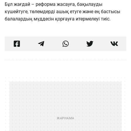
Бұл жағдай – реформа жасауға, бақылауды
күшейтуге, төлемдерді ашық етуге және ең бастысы
балалардың мүддесін қорғауға итермелеуі тиіс.