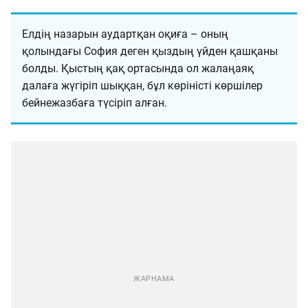
Елдің назарын аудартқан оқиға – оның
қолындағы София деген қыздың үйден қашқаны
болды. Қыстың қақ ортасында ол жалаңаяқ
далаға жүгіріп шыққан, бұл көріністі көршілер
бейнежазбаға түсіріп алған.