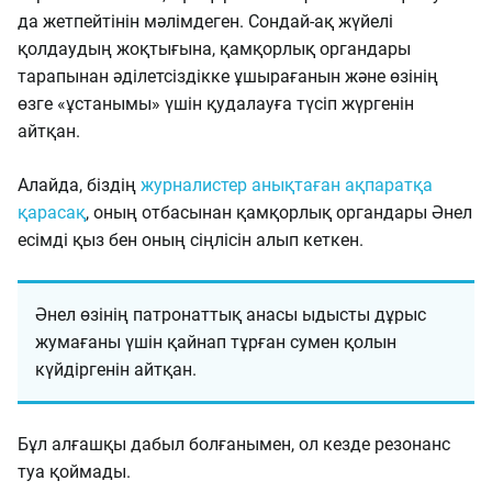
да жетпейтінін мәлімдеген. Сондай-ақ жүйелі
қолдаудың жоқтығына, қамқорлық органдары
тарапынан әділетсіздікке ұшырағанын және өзінің
өзге «ұстанымы» үшін қудалауға түсіп жүргенін
айтқан.
Алайда, біздің
журналистер анықтаған ақпаратқа
қарасақ
, оның отбасынан қамқорлық органдары Әнел
есімді қыз бен оның сіңлісін алып кеткен.
Әнел өзінің патронаттық анасы ыдысты дұрыс
жумағаны үшін қайнап тұрған сумен қолын
күйдіргенін айтқан.
Бұл алғашқы дабыл болғанымен, ол кезде резонанс
туа қоймады.