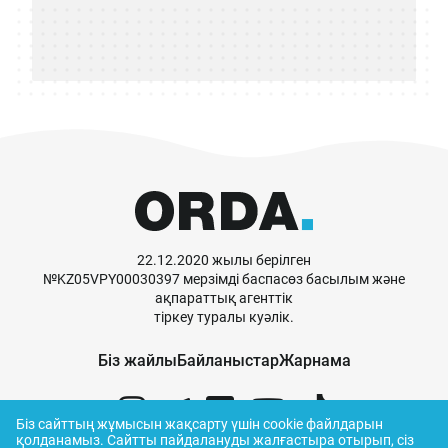
22.12.2020 жылы берілген
№KZ05VPY00030397 мерзімді баспасөз басылым және
ақпараттық агенттік
тіркеу туралы куәлік.
Біз жайлы
Байланыстар
Жарнама
Біз сайттың жұмысын жақсарту үшін cookie файлдарын
қолданамыз.
Сайтты пайдалануды жалғастыра отырып, сіз