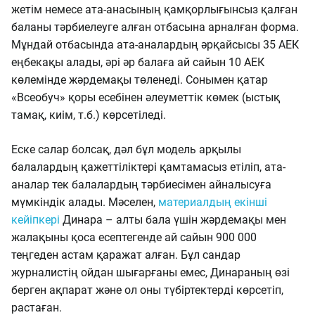
жетім немесе ата-анасының қамқорлығынсыз қалған
баланы тәрбиелеуге алған отбасына арналған форма.
Мұндай отбасында ата-аналардың әрқайсысы 35 АЕК
еңбекақы алады, әрі әр балаға ай сайын 10 АЕК
көлемінде жәрдемақы төленеді. Сонымен қатар
«Всеобуч» қоры есебінен әлеуметтік көмек (ыстық
тамақ, киім, т.б.) көрсетіледі.
Еске салар болсақ, дәл бұл модель арқылы
балалардың қажеттіліктері қамтамасыз етіліп, ата-
аналар тек балалардың тәрбиесімен айналысуға
мүмкіндік алады. Мәселен,
материалдың екінші
кейіпкері
Динара – алты бала үшін жәрдемақы мен
жалақыны қоса есептегенде ай сайын 900 000
теңгеден астам қаражат алған. Бұл сандар
журналистің ойдан шығарғаны емес, Динараның өзі
берген ақпарат және ол оны түбіртектерді көрсетіп,
растаған.