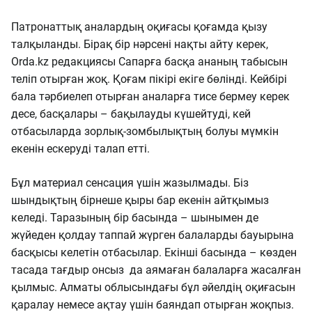
Патронаттық аналардың оқиғасы қоғамда қызу
талқыланды. Бірақ бір нәрсені нақты айту керек,
Orda.kz редакциясы Сапарға басқа ананың табысын
теліп отырған жоқ. Қоғам пікірі екіге бөлінді. Кейбірі
бала тәрбиелеп отырған аналарға тисе бермеу керек
десе, басқалары – бақылауды күшейтуді, кей
отбасыларда зорлық-зомбылықтың болуы мүмкін
екенін ескеруді талап етті.
Бұл материал сенсация үшін жазылмады. Біз
шындықтың бірнеше қыры бар екенін айтқымыз
келеді. Таразының бір басында – шынымен де
жүйеден қолдау таппай жүрген балаларды бауырына
басқысы келетін отбасылар. Екінші басында – көзден
тасада тағдыр онсыз да аямаған балаларға жасалған
қылмыс. Алматы облысындағы бұл әйелдің оқиғасын
қаралау немесе ақтау үшін баяндап отырған жоқпыз.