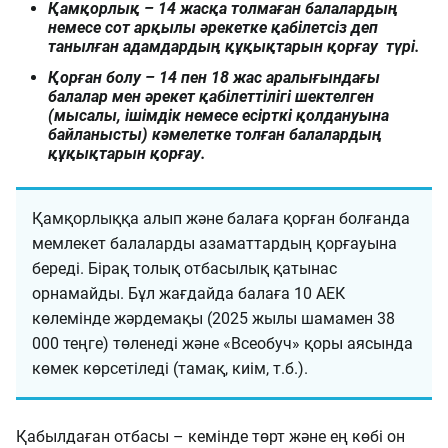
Қамқорлық – 14 жасқа толмаған балалардың
немесе сот арқылы әрекетке қабілетсіз деп
танылған адамдардың құқықтарын қорғау түрі.
Қорған болу – 14 пен 18 жас аралығындағы
балалар мен әрекет қабілеттілігі шектелген
(мысалы, ішімдік немесе есірткі қолдануына
байланысты) кәмелетке толған балалардың
құқықтарын қорғау.
Қамқорлыққа алып және балаға қорған болғанда
мемлекет балаларды азаматтардың қорғауына
береді. Бірақ толық отбасылық қатынас
орнамайды. Бұл жағдайда балаға 10 АЕК
көлемінде жәрдемақы (2025 жылы шамамен 38
000 теңге) төленеді және «Всеобуч» қоры аясында
көмек көрсетіледі (тамақ, киім, т.б.).
Қабылдаған отбасы – кемінде төрт және ең көбі он