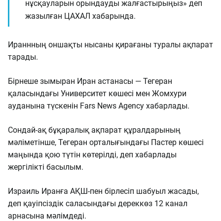
нұсқауларын орындауды жалғастырыңыз» деп
жазылған ЦАХАЛ хабарында.
Ираннның оншақты нысаны қирағаны туралы ақпарат
тарады.
Бірнеше зымыран Иран астанасы — Тегеран
қаласындағы Университет көшесі мен Жомхури
ауданына түскенін Fars News Agency хабарлады.
Сондай-ақ бұқаралық ақпарат құралдарының
мәліметінше, Тегеран орталығындағы Пастер көшесі
маңында қою түтін көтерілді, деп хабарлады
жергілікті басылым.
Израиль Иранға АҚШ-пен бірлесіп шабуыл жасады,
деп қауіпсіздік саласындағы дереккөз 12 канал
арнасына мәлімдеді.