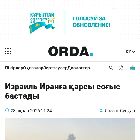
Пікірлер
Оқиғалар
Зерттеулер
Диалогтар
Израиль Иранға қарсы соғыс
бастады
28 ақпан 2026
11:24
Ләззат Сұңқар