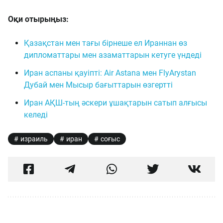
Оқи отырыңыз:
Қазақстан мен тағы бірнеше ел Ираннан өз
дипломаттары мен азаматтарын кетуге үндеді
Иран аспаны қауіпті: Air Astana мен FlyArystan
Дубай мен Мысыр бағыттарын өзгертті
Иран АҚШ-тың әскери ұшақтарын сатып алғысы
келеді
израиль
иран
соғыс