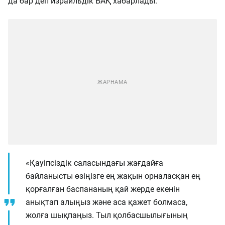
да бар деп израильдік БАҚ хабарлады.
«Қауіпсіздік саласындағы жағдайға
байланысты өзіңізге ең жақын орналасқан ең
қорғалған баспананың қай жерде екенін
анықтап алыңыз және аса қажет болмаса,
жолға шықпаңыз. Тыл қолбасшылығының