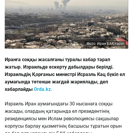
Фото: Иран БАҚ-тары
Иранға соққы жасалғаны туралы хабар тарап
жатыр. Израильде ескерту дабылдары берілді.
Израильдің Қорғаныс министрі Исраэль Кац бүкіл ел
аумағында төтенше жағдай жариялады, деп
хабарлайды
Orda.kz.
Израиль Иран аумағындағы 30 нысанаға соққы
жасады, олардың қатарында ел президентінің
резиденциясы мен Ислам революциясы сақшылар
корпусы барлау қызметінің басшысы тұратын орын