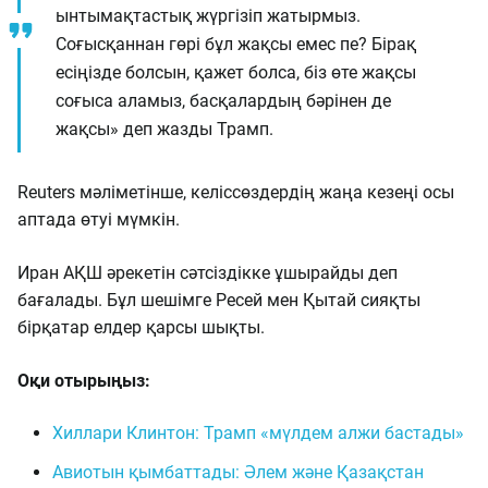
ынтымақтастық жүргізіп жатырмыз.
Соғысқаннан гөрі бұл жақсы емес пе? Бірақ
есіңізде болсын, қажет болса, біз өте жақсы
соғыса аламыз, басқалардың бәрінен де
жақсы» деп жазды Трамп.
Reuters мәліметінше, келіссөздердің жаңа кезеңі осы
аптада өтуі мүмкін.
Иран АҚШ әрекетін сәтсіздікке ұшырайды деп
бағалады. Бұл шешімге Ресей мен Қытай сияқты
бірқатар елдер қарсы шықты.
Оқи отырыңыз:
Хиллари Клинтон: Трамп «мүлдем алжи бастады»
Авиотын қымбаттады: Әлем және Қазақстан