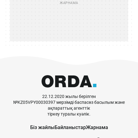
22.12.2020 жылы берілген
№KZ05VPY00030397 мерзімді баспасөз басылым және
ақпараттық агенттік
тіркеу туралы куәлік.
Біз жайлы
Байланыстар
Жарнама