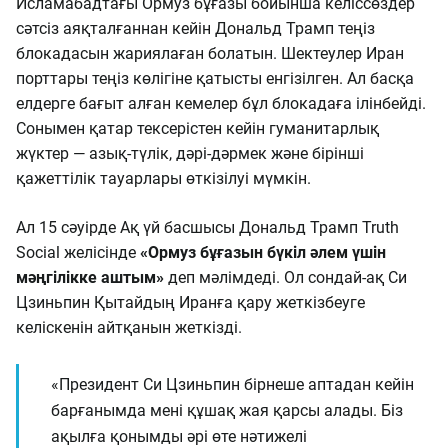
Исламабадтағы Ормуз бұғазы бойынша келіссөздер
сәтсіз аяқталғаннан кейін Дональд Трамп теңіз
блокадасын жариялаған болатын. Шектеулер Иран
порттары теңіз көлігіне қатысты енгізілген. Ал басқа
елдерге бағыт алған кемелер бұл блокадаға ілінбейді.
Сонымен қатар тексерістен кейін гуманитарлық
жүктер — азық-түлік, дәрі-дәрмек және бірінші
қажеттілік тауарлары өткізілуі мүмкін.
Ал 15 сәуірде Ақ үй басшысы Дональд Трамп Truth
Social желісінде
«Ормуз бұғазын бүкіл әлем үшін
мәңгілікке аштым»
деп мәлімдеді. Ол сондай-ақ Си
Цзиньпин Қытайдың Иранға қару жеткізбеуге
келіскенін айтқанын жеткізді.
«Президент Си Цзиньпин бірнеше аптадан кейін
барғанымда мені құшақ жая қарсы алады. Біз
ақылға қонымды әрі өте нәтижелі