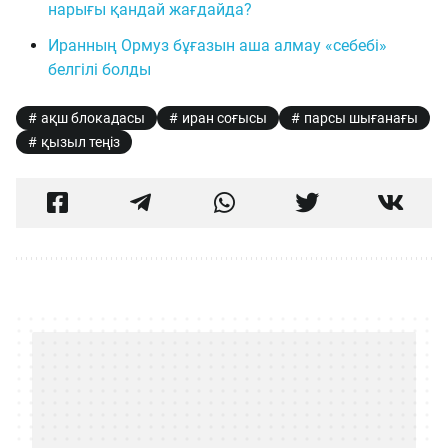
нарығы қандай жағдайда?
Иранның Ормуз бұғазын аша алмау «себебі»
белгілі болды
ақш блокадасы
иран соғысы
парсы шығанағы
қызыл теңіз