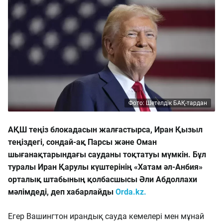
Фото: Шетелдік БАҚ-тардан
АҚШ теңіз блокадасын жалғастырса, Иран Қызыл
теңіздегі, сондай-ақ Парсы және Оман
шығанақтарындағы сауданы тоқтатуы мүмкін. Бұл
туралы Иран Қарулы күштерінің «Хатам әл-Анбия»
орталық штабының қолбасшысы Әли Абдоллахи
мәлімдеді, деп хабарлайды
Orda.kz.
Егер Вашингтон ирандық сауда кемелері мен мұнай