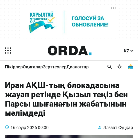
Пікірлер
Оқиғалар
Зерттеулер
Диалогтар
Иран АҚШ-тың блокадасына
жауап ретінде Қызыл теңіз бен
Парсы шығанағын жабатынын
мәлімдеді
16 сәуір 2026
09:00
Ләззат Сұңқар