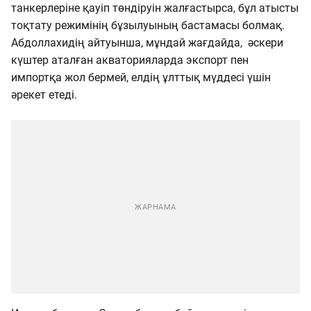
танкерлеріне қауіп төндіруін жалғастырса, бұл атысты
тоқтату режимінің бұзылуының бастамасы болмақ.
Абдоллахидің айтуынша, мұндай жағдайда, әскери
күштер аталған акваторияларда экспорт пен
импортқа жол бермей, елдің ұлттық мүддесі үшін
әрекет етеді.