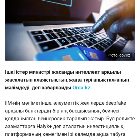
Фото: gov.kz
Ішкі істер министрі жасанды интеллект арқылы
жасалатын алаяқтықтың жаңа түрі анықталғанын
мәлімдеді, деп хабарлайды
Orda.kz.
ІІМ-нің мәліметінше, әлеуметтік желілерде deepfake
арқылы банктердің бірінің басшысының бейнесі
қолданылған бейнеролик таралып жатыр. Бұл роликте
азаматтарға Halyk+ деп аталатын инвестициялық
платформаның көмегімен ірі көлемде ақша табуға