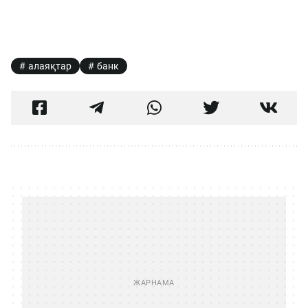
алаяқтар
банк