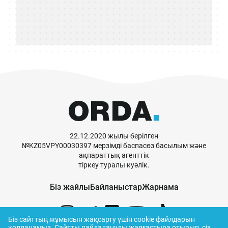
22.12.2020 жылы берілген
№KZ05VPY00030397 мерзімді баспасөз басылым және
ақпараттық агенттік
тіркеу туралы куәлік.
Біз жайлы
Байланыстар
Жарнама
Біз сайттың жұмысын жақсарту үшін cookie файлдарын
қолданамыз.
Сайтты пайдалануды жалғастыра отырып, сіз