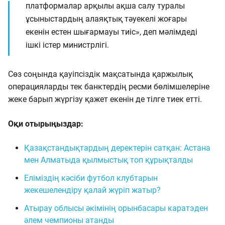
платформалар арқылы ақша салу туралы
ұсыныстардың алаяқтық тәуекелі жоғары
екенін естен шығармауы тиіс», деп мәлімдеді
ішкі істер министрлігі.
Сөз соңында қауіпсіздік мақсатында қаржылық
операцияларды тек банктердің ресми бөлімшелеріне
жеке барып жүргізу қажет екенін де тілге тиек етті.
Оқи отырыңыздар:
Қазақстандықтардың деректерін сатқан: Астана
мен Алматыда қылмыстық топ құрықталды
Еліміздің кәсіби футбол клубтарын
жекешелендіру қалай жүріп жатыр?
Атырау облысы әкімінің орынбасары каратэден
әлем чемпионы атанды