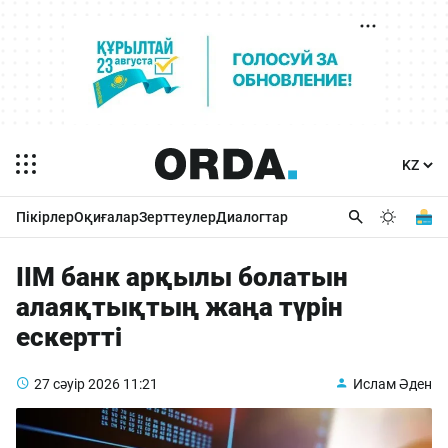
Пікірлер
Оқиғалар
Зерттеулер
Диалогтар
ІІМ банк арқылы болатын
алаяқтықтың жаңа түрін
ескертті
27 сәуір 2026
11:21
Ислам Әден