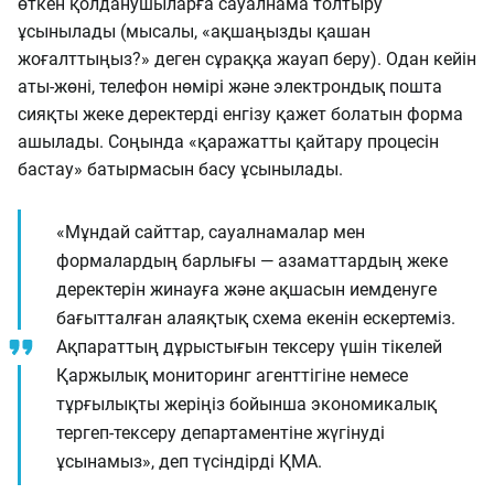
өткен қолданушыларға сауалнама толтыру
ұсынылады (мысалы, «ақшаңызды қашан
жоғалттыңыз?» деген сұраққа жауап беру). Одан кейін
аты-жөні, телефон нөмірі және электрондық пошта
сияқты жеке деректерді енгізу қажет болатын форма
ашылады. Соңында «қаражатты қайтару процесін
бастау» батырмасын басу ұсынылады.
«Мұндай сайттар, сауалнамалар мен
формалардың барлығы — азаматтардың жеке
деректерін жинауға және ақшасын иемденуге
бағытталған алаяқтық схема екенін ескертеміз.
Ақпараттың дұрыстығын тексеру үшін тікелей
Қаржылық мониторинг агенттігіне немесе
тұрғылықты жеріңіз бойынша экономикалық
тергеп-тексеру департаментіне жүгінуді
ұсынамыз», деп түсіндірді ҚМА.