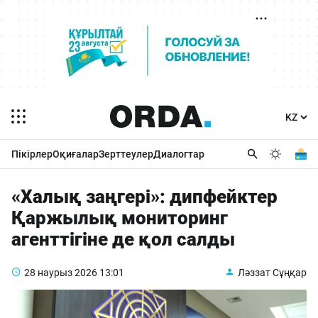
Пікірлер
Оқиғалар
Зерттеулер
Диалогтар
«Халық заңгері»: дипфейктер
Қаржылық мониторинг
агенттігіне де қол салды
28 наурыз 2026
13:01
Ләззат Сұңқар