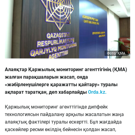
Фото: ҚМА
Алаяқтар Қаржылық мониторинг агенттігінің (ҚМА)
жалған парақшаларын жасап, онда
«жәбірленушілерге қаражатты қайтару» туралы
ақпарат таратқан, деп хабарлайды
Orda.kz.
Қаржылық мониторинг агенттігінде дипфейк
технологиясын пайдалану арқылы жасалатын жаңа
алаяқтық фактілері туралы ескертті. Бұл жағдайда
қаскөйлер ресми өкілдің бейнесін қолдан жасап,