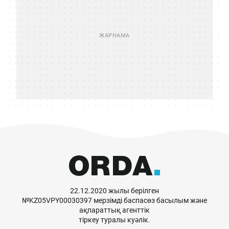
22.12.2020 жылы берілген
№KZ05VPY00030397 мерзімді баспасөз басылым және
ақпараттық агенттік
тіркеу туралы куәлік.