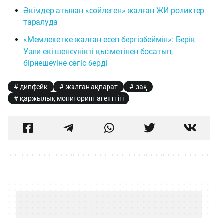
Әкімдер атынан «сөйлеген» жалған ЖИ роликтер
таралуда
«Мемлекетке жалған есеп бергізбеймін»: Берік
Уәли екі шенеунікті қызметінен босатып,
бірнешеуіне сөгіс берді
дипфейк
жалған ақпарат
заң
қаржылық мониторинг агенттігі