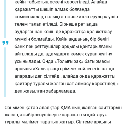
кейін табыстың өскені көрсетіледі. Алайда
қаражатты шешіп алмақ болғанда
комиссиялар, салықтар және «тексерулер» үшін
төлем талап етіледі. Бірнеше рет ақша
аударғаннан кейін де қаражатқа қол жеткізу
мүмкін болмайды. Кейін ақшаның бір бөлігі
банк пен реттеушілер арқылы қайтарылғаны
айтылады да, адамдарға көмек сұрап жүгіну
ұсынылады. Онда «Толығырақ» батырмасы
арқылы «Халық заңгерімен» сөйлесетін чатқа
апарады деп сілтейді, алайда онда қаражатты
қайтару туралы жалған хат алмасу көрсетіледі»
деп жазылған хабарламада.
Сонымен қатар алаяқтар ҚМА-ның жалған сайттарын
жасап, «жәбірленушілерге қаражатты қайтару»
туралы мәлімет таратып жатыр. Сілтеме арқылы