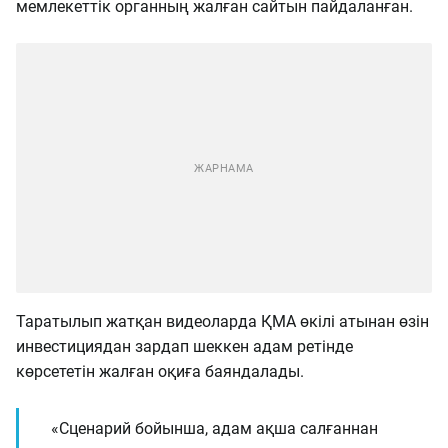
мемлекеттік органның жалған сайтын пайдаланған.
Таратылып жатқан видеоларда ҚМА өкілі атынан өзін
инвестициядан зардап шеккен адам ретінде
көрсететін жалған оқиға баяндалады.
«Сценарий бойынша, адам ақша салғаннан