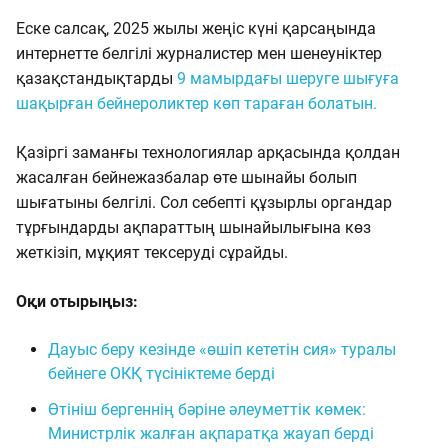
Еске салсақ, 2025 жылы жеңіс күні қарсаңында
интернетте белгілі журналистер мен шенеуніктер
қазақстандықтарды
9 мамырдағы шеруге шығуға
шақырған бейнероликтер көп тараған болатын.
Қазіргі заманғы технологиялар арқасында қолдан
жасалған бейнежазбалар өте шынайы болып
шығатыны белгілі. Сол себепті құзырлы органдар
тұрғындарды ақпараттың шынайылығына көз
жеткізіп, мұқият тексеруді сұрайды.
Оқи отырыңыз:
Дауыс беру кезінде «өшіп кететін сия» туралы
бейнеге ОКҚ түсініктеме берді
Өтініш бергеннің бәріне әлеуметтік көмек:
Министрлік жалған ақпаратқа жауап берді