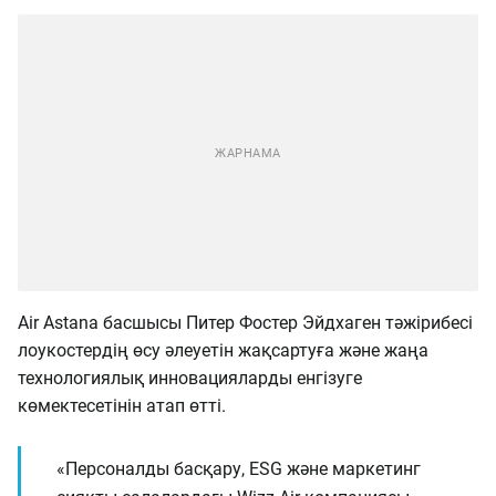
Air Astana басшысы Питер Фостер Эйдхаген тәжірибесі
лоукостердің өсу әлеуетін жақсартуға және жаңа
технологиялық инновацияларды енгізуге
көмектесетінін атап өтті.
«Персоналды басқару, ESG және маркетинг