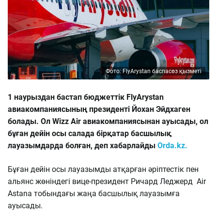
Фото: FlyArystan баспасөз қызметі
1 наурыздан бастап бюджеттік FlyArystan
авиакомпаниясының президенті Йохан Эйдхаген
болады. Ол Wizz Air авиакомпаниясынан ауысады, ол
бұған дейін осы салада бірқатар басшылық
лауазымдарда болған, деп хабарлайды
Orda.kz.
Бұған дейін осы лауазымды атқарған әріптестік пен
альянс жөніндегі вице-президент Ричард Леджерд Air
Astana тобындағы жаңа басшылық лауазымға
ауысады.