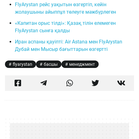
FlyArystan рейс уақытын өзгертіп, кейін
жолаушыны айыппұл төлеуге мәжбүрлеген
«Капитан орыс тілді»: Қазақ тілін елемеген
FlyArystan сынға қалды
Иран аспаны қауіпті: Air Astana мен FlyArystan
Дубай мен Мысыр бағыттарын өзгертті
flyarystan
басшы
менеджмент