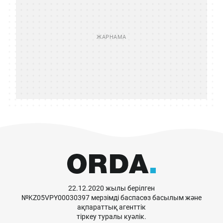
22.12.2020 жылы берілген
№KZ05VPY00030397 мерзімді баспасөз басылым және
ақпараттық агенттік
тіркеу туралы куәлік.