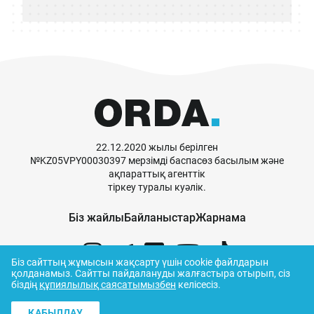
22.12.2020 жылы берілген
№KZ05VPY00030397 мерзімді баспасөз басылым және
ақпараттық агенттік
тіркеу туралы куәлік.
Біз жайлы
Байланыстар
Жарнама
Біз сайттың жұмысын жақсарту үшін cookie файлдарын
қолданамыз.
Сайтты пайдалануды жалғастыра отырып, сіз
біздің
құпиялылық саясатымызбен
келісесіз.
© ORDA,
2026
.
Пайдалану ережелері
ҚАБЫЛДАУ