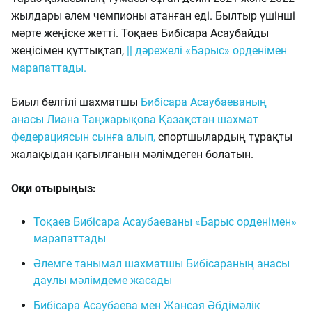
жылдары әлем чемпионы атанған еді. Былтыр үшінші
мәрте жеңіске жетті. Тоқаев Бибісара Асаубайды
жеңісімен құттықтап,
|| дәрежелі «Барыс» орденімен
марапаттады.
Биыл белгілі шахматшы
Бибісара Асаубаеваның
анасы Лиана Таңжарықова Қазақстан шахмат
федерациясын сынға алып,
спортшылардың тұрақты
жалақыдан қағылғанын мәлімдеген болатын.
Оқи отырыңыз:
Тоқаев Бибісара Асаубаеваны «Барыс орденімен»
марапаттады
Әлемге танымал шахматшы Бибісараның анасы
даулы мәлімдеме жасады
Бибісара Асаубаева мен Жансая Әбдімәлік