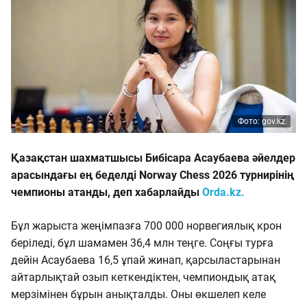
Фото: gov.kz
Қазақстан шахматшысы Бибісара Асаубаева әйелдер
арасындағы ең беделді Norway Chess 2026 турнирінің
чемпионы атанды, деп хабарлайды
Orda.kz.
Бұл жарыста жеңімпазға 700 000 норвегиялық крон
беріледі, бұл шамамен 36,4 млн теңге. Соңғы турға
дейін Асаубаева 16,5 ұпай жинап, қарсыластарынан
айтарлықтай озып кеткендіктен, чемпиондық атақ
мерзімінен бұрын анықталды. Оны өкшелеп келе