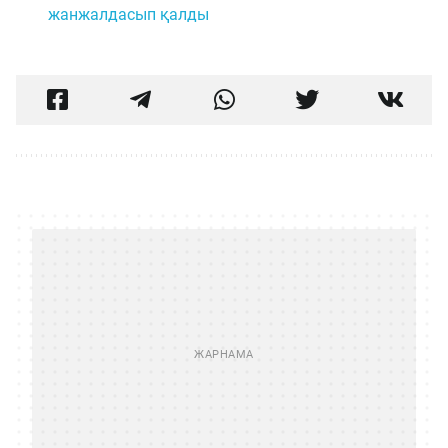
жанжалдасып қалды