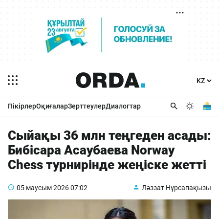
Пікірлер
Оқиғалар
Зерттеулер
Диалогтар
Cыйақы 36 млн теңгеден асады:
Бибісара Асаубаева Norway
Chess турнирінде жеңіске жетті
05 маусым 2026
07:02
Ләззат Нұрсапақызы