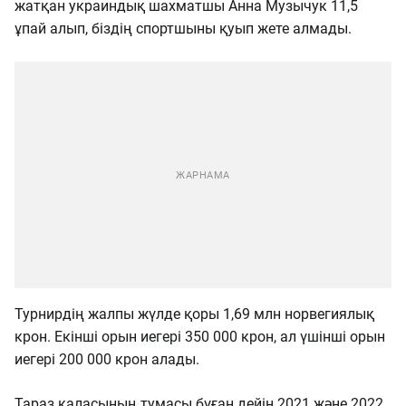
жатқан украиндық шахматшы Анна Музычук 11,5
ұпай алып, біздің спортшыны қуып жете алмады.
Турнирдің жалпы жүлде қоры 1,69 млн норвегиялық
крон. Екінші орын иегері 350 000 крон, ал үшінші орын
иегері 200 000 крон алады.
Тараз қаласының тумасы бұған дейін 2021 және 2022