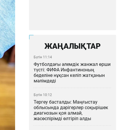
ЖАҢАЛЫҚТАР
Бүгін 11:14
Футболдағы әлемдік жанжал өрши
түсті: ФИФА Инфантиноның
беделіне нұқсан келіп жатқанын
мәлімдеді
Бүгін 10:12
Тергеу басталды: Маңғыстау
облысында дәрігерлер соқырішек
диагнозын қоя алмай,
жасөспірімді өлтіріп алды