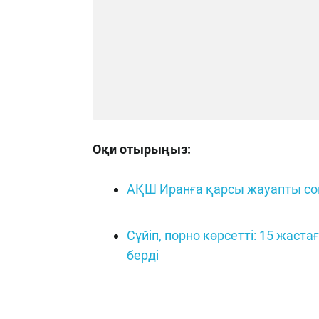
Оқи отырыңыз:
АҚШ Иранға қарсы жауапты соқ
Сүйіп, порно көрсетті: 15 жас
берді