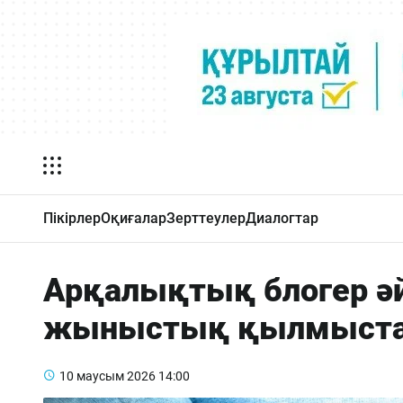
Пікірлер
Оқиғалар
Зерттеулер
Диалогтар
Арқалықтық блогер ә
жыныстық қылмыстар
10 маусым 2026
14:00