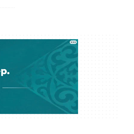
қалай білуге болады?
07 тамыз 17:22
Meta компаниясы әлеуметтік
желілердің балаларға келтірген
зияны үшін 567 миллион доллар
төлейді
07 тамыз 16:41
Нұрай Серікбайдың туыстары
сотталушыдан 10 миллиард теңге
өндіріп беруді сұрады
07 тамыз 16:11
Қазақстандағы мектеп
формасында өзгеріс бар ма?
07 тамыз 16:07
Құрылтай деген не? Ұлы даладағы
билік кеңесі қалай қалыптасты?