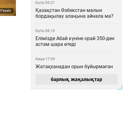
Бүгін 09:27
Қазақстан Өзбекстан малын
 Pexels
бордақылау алаңына айнала ма?
Бүгін 08:10
Елімізде Абай күніне орай 350-ден
астам шара өтеді
Кеше 17:09
Жатақханадан орын бұйырмаған
Алматы студенттері қайда
барады?
барлық жаңалықтар
Кеше 16:06
Лудомания көбейеді: Талғарда
салынады деген казино жергілікті
тұрғындардың ұйқысын қашырды
Кеше 15:03
Нұрай Серікбайға аяусыз сілтенген