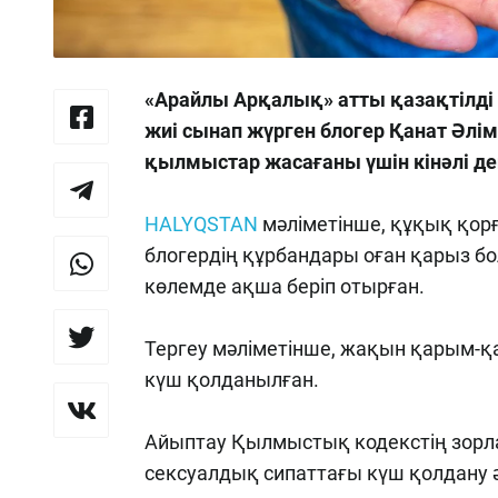
«Арайлы Арқалық» атты қазақтілді Y
жиі сынап жүрген блогер Қанат Ә
қылмыстар жасағаны үшін кінәлі д
HALYQSTAN
мәліметінше, құқық қор
блогердің құрбандары оған қарыз бол
көлемде ақша беріп отырған.
Тергеу мәліметінше, жақын қарым-қ
күш қолданылған.
Айыптау Қылмыстық кодекстің зорл
сексуалдық сипаттағы күш қолдану 