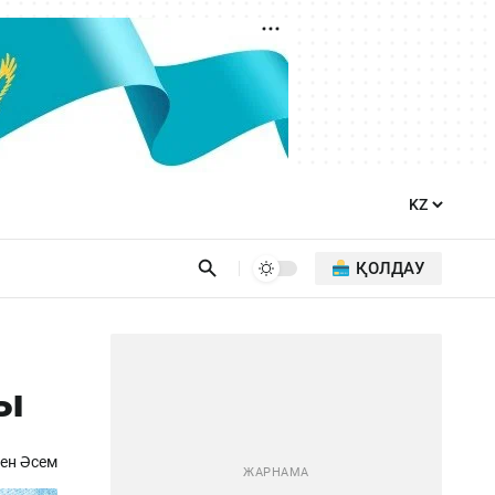
ҚОЛДАУ
ды
ен Әсем