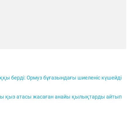
қы берді: Ормуз бұғазындағы шиеленіс күшейді
тағы қыз атасы жасаған анайы қылықтарды айтып