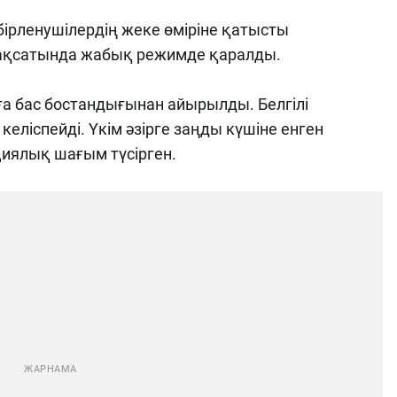
ірленушілердің жеке өміріне қатысты
мақсатында жабық режимде қаралды.
ға бас бостандығынан айырылды. Белгілі
келіспейді. Үкім әзірге заңды күшіне енген
иялық шағым түсірген.