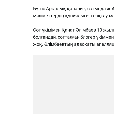
Бұл іс Арқалық қалалық сотында жәб
мәліметтердің құпиялығын сақтау 
Сот үкімімен Қанат Әлімбаев 10 жыл
болғандай, сотталған блогер үкіммен 
жоқ. Әлімбаевтың адвокаты апелляц