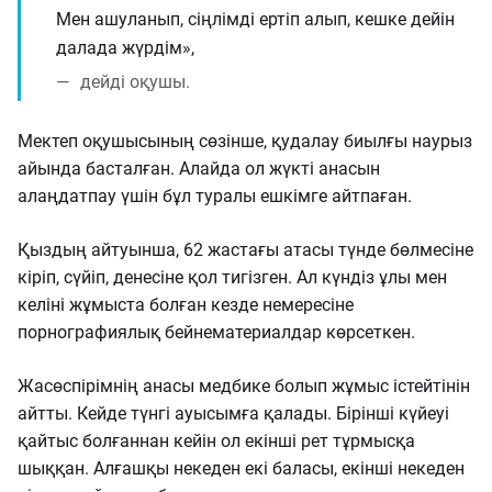
Мен ашуланып, сіңлімді ертіп алып, кешке дейін
далада жүрдім»,
дейді оқушы.
Мектеп оқушысының сөзінше, қудалау биылғы наурыз
айында басталған. Алайда ол жүкті анасын
алаңдатпау үшін бұл туралы ешкімге айтпаған.
Қыздың айтуынша, 62 жастағы атасы түнде бөлмесіне
кіріп, сүйіп, денесіне қол тигізген. Ал күндіз ұлы мен
келіні жұмыста болған кезде немересіне
порнографиялық бейнематериалдар көрсеткен.
Жасөспірімнің анасы медбике болып жұмыс істейтінін
айтты. Кейде түнгі ауысымға қалады. Бірінші күйеуі
қайтыс болғаннан кейін ол екінші рет тұрмысқа
шыққан. Алғашқы некеден екі баласы, екінші некеден