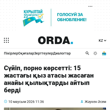
Пікірлер
Оқиғалар
Зерттеулер
Диалогтар
Сүйіп, порно көрсетті: 15
жастағы қыз атасы жасаған
анайы қылықтарды айтып
берді
10 маусым 2026
11:36
Жәукен Әсем