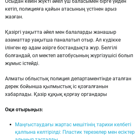
Осыдан кейін жүкті әйел үш баласымен бірге үйден
кетіп, полицияға қайын атасының үстінен арыз
жазған.
Қазіргі уақытта әйел мен балаларды жанашыр
азаматтар уақытша паналатып отыр. Ал күдікке
ілінген ер адам әзірге бостандықта жүр. Белгілі
болғандай, ол мектеп автобусының жүргізушісі болып
жұмыс істейді.
Алматы облыстық полиция департаментінде аталған
дерек бойынша қылмыстық іс қозғалғанын
хабарлады. Қазір құқық қорғау органдары
Оқи отырыңыз:
Маңғыстаудағы жартас мешітінің тарихи келбеті
қалпына келтірілді: Пластик терезелер мен есіктер
алынып тасталды