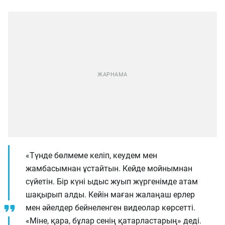
«Түнде бөлмеме келіп, кеудем мен
жамбасымнан ұстайтын. Кейде мойнымнан
сүйетін. Бір күні ыдыс жуып жүргенімде атам
шақырып алды. Кейін маған жалаңаш ерлер
мен әйелдер бейнеленген видеолар көрсетті.
«Міне, қара, бұлар сенің қатарластарың» деді.