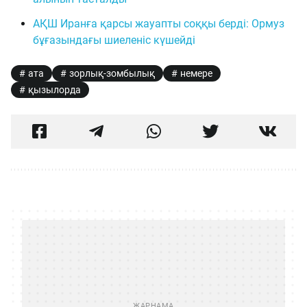
АҚШ Иранға қарсы жауапты соққы берді: Ормуз
бұғазындағы шиеленіс күшейді
ата
зорлық-зомбылық
немере
қызылорда