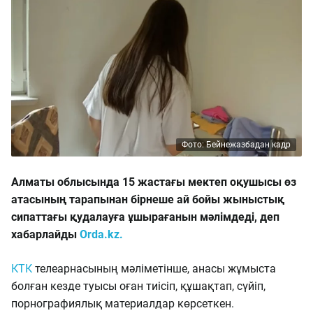
Фото: Бейнежазбадан кадр
Алматы облысында 15 жастағы мектеп оқушысы өз
атасының тарапынан бірнеше ай бойы жыныстық
сипаттағы қудалауға ұшырағанын мәлімдеді, деп
хабарлайды
Orda.kz.
КТК
телеарнасының мәліметінше, анасы жұмыста
болған кезде туысы оған тиісіп, құшақтап, сүйіп,
порнографиялық материалдар көрсеткен.