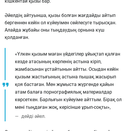
кішкентай қызы бар.
Әйелдің айтуынша, қызы болған жағдайды айтып
бергеннен кейін ол күйеуімен сөйлесуге тырысқан.
Алайда жұбайы оны тыңдаудың орнына күш
қолданған.
«Үлкен қызым маған үйдегілер ұйықтап қалған
кезде атасының көрпенің астына кіріп,
жамбасынан ұстайтынын айтты. Осыдан кейін
қызым жастығының астына пышақ жасырып
қоя бастаған. Мен жұмыста жүргенде қайын
атам балаға порнографиялық материалдар
көрсеткен. Барлығын күйеуіме айттым. Бірақ ол
мені тыңдаған жоқ, керісінше ұрып-соқты»,
дейді әйел.