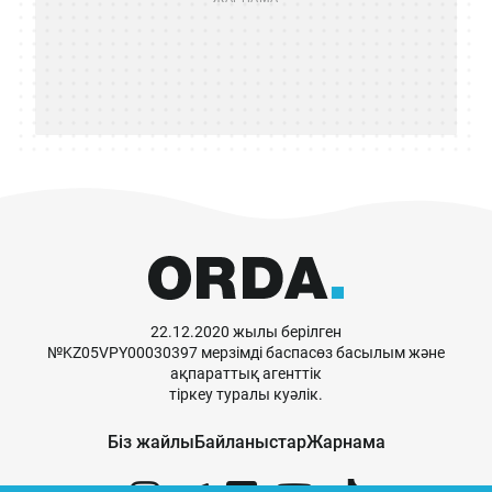
22.12.2020 жылы берілген
№KZ05VPY00030397 мерзімді баспасөз басылым және
ақпараттық агенттік
тіркеу туралы куәлік.
Біз жайлы
Байланыстар
Жарнама