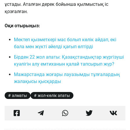
ұстады. Аталған дерек бойынша қылмыстық іс
қозғалған.
Оқи отырыңыз:
Мектеп қызметкері мас болып көлік айдап, екі
бала мен жүкті әйелді қағып өлтірді
Бірден 22 жол апаты: Қазақстандықтар жүргізуші
куәлігін алу емтиханын қалай тапсырып жүр?
Мажарстанда жоғары лауазымды тұлғалардың
жалақысы қысқарды
алматы
жол-көлік апаты