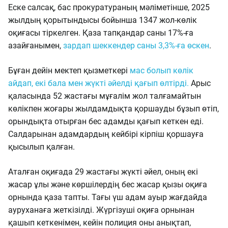
Еске салсақ, бас прокуратураның мәліметінше, 2025
жылдың қорытындысы бойынша 1347 жол-көлік
оқиғасы тіркелген. Қаза тапқандар саны 17%-ға
азайғанымен,
зардап шеккендер саны 3,3%-ға өскен
.
Бұған дейін мектеп қызметкері
мас болып көлік
айдап, екі бала мен жүкті әйелді қағып өлтірді.
Арыс
қаласында 52 жастағы мұғалім жол талғамайтын
көлікпен жоғары жылдамдықта қоршауды бұзып өтіп,
орындықта отырған бес адамды қағып кеткен еді.
Салдарынан адамдардың кейбірі кірпіш қоршауға
қысылып қалған.
Аталған оқиғада 29 жастағы жүкті әйел, оның екі
жасар ұлы және көршілердің бес жасар қызы оқиға
орнында қаза тапты. Тағы үш адам ауыр жағдайда
ауруханаға жеткізілді. Жүргізуші оқиға орнынан
қашып кеткенімен, кейін полиция оны анықтап,