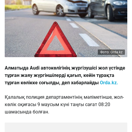
Фото: Orda.kz
Алматыда Audi автокөлігінің жүргізушісі жол үстінде
тұрған жаяу жүргіншілерді қағып, кейін тұрақта
тұрған көлікке соғылды, деп хабарлайды
Orda.kz.
Қалалық полиция департаментінің мәліметінше, жол-
көлік оқиғасы 9 маусым күні таңғы сағат 08:20
шамасында болған.