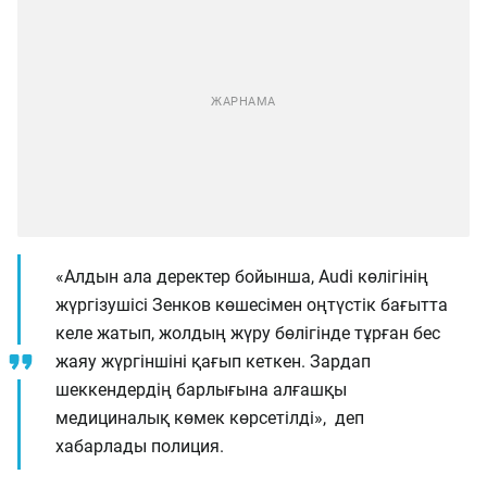
«Алдын ала деректер бойынша, Audi көлігінің
жүргізушісі Зенков көшесімен оңтүстік бағытта
келе жатып, жолдың жүру бөлігінде тұрған бес
жаяу жүргіншіні қағып кеткен. Зардап
шеккендердің барлығына алғашқы
медициналық көмек көрсетілді», деп
хабарлады полиция.