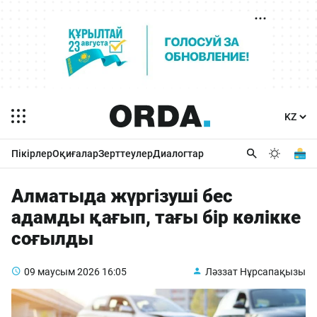
Пікірлер
Оқиғалар
Зерттеулер
Диалогтар
Алматыда жүргізуші бес
адамды қағып, тағы бір көлікке
соғылды
09 маусым 2026
16:05
Ләззат Нұрсапақызы