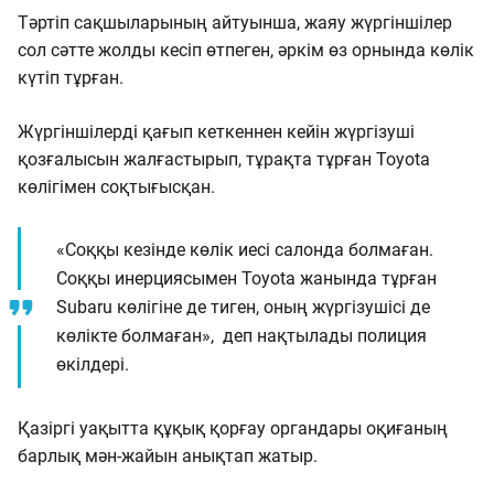
Тәртіп сақшыларының айтуынша, жаяу жүргіншілер
сол сәтте жолды кесіп өтпеген, әркім өз орнында көлік
күтіп тұрған.
Жүргіншілерді қағып кеткеннен кейін жүргізуші
қозғалысын жалғастырып, тұрақта тұрған Toyota
көлігімен соқтығысқан.
«Соққы кезінде көлік иесі салонда болмаған.
Соққы инерциясымен Toyota жанында тұрған
Subaru көлігіне де тиген, оның жүргізушісі де
көлікте болмаған», деп нақтылады полиция
өкілдері.
Қазіргі уақытта құқық қорғау органдары оқиғаның
барлық мән-жайын анықтап жатыр.