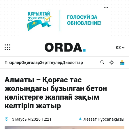
Пікірлер
Оқиғалар
Зерттеулер
Диалогтар
Алматы – Қорғас тас
жолындағы бұзылған бетон
көліктерге жаппай зақым
келтіріп жатыр
13 маусым 2026
12:21
Ләззат Нұрсапақызы