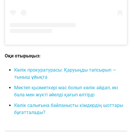
Оқи отырыңыз:
Көлік прокуратурасы: Қаруыңды тапсырып —
тыныш ұйықта
Мектеп қызметкері мас болып көлік айдап, екі
бала мен жүкті әйелді қағып өлтірді
Көлік салығына байланысты кімдердің шоттары
бұғатталады?