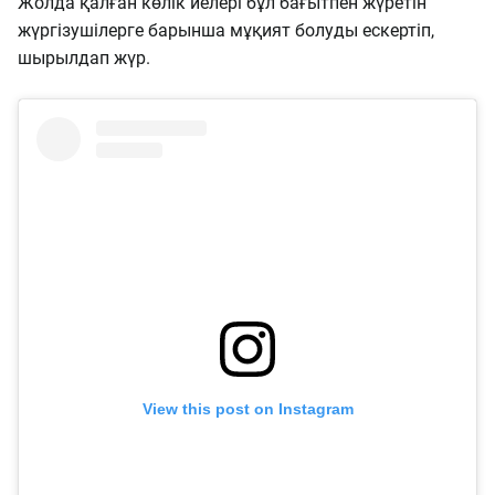
Жолда қалған көлік иелері бұл бағытпен жүретін
жүргізушілерге барынша мұқият болуды ескертіп,
шырылдап жүр.
View this post on Instagram