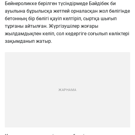
Бейнероликке берілген түсіндірмеде Бәйдібек би
ауылына бұрылысқа жетпей орналасқан жол бөлігінде
бетонның бір бөлігі қауіп келтіріп, сыртқа шығып
тұрғаны айтылған. Жүргізушілер жоғары
жылдамдықпен келіп, сол кедергіге соғылып көліктері
зақымданып жатыр.