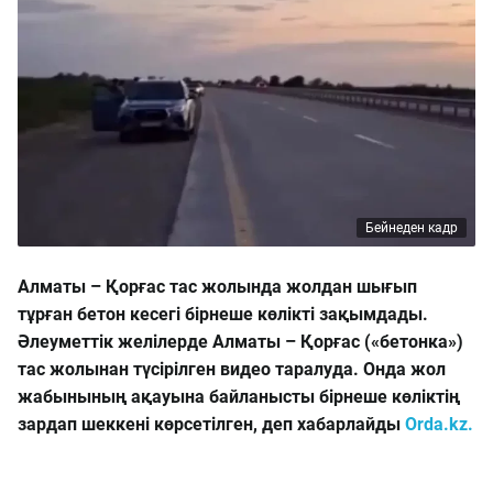
Бейнеден кадр
Алматы – Қорғас тас жолында жолдан шығып
тұрған бетон кесегі бірнеше көлікті зақымдады.
Әлеуметтік желілерде Алматы – Қорғас («бетонка»)
тас жолынан түсірілген видео таралуда. Онда жол
жабынының ақауына байланысты бірнеше көліктің
зардап шеккені көрсетілген, деп хабарлайды
Orda.kz.