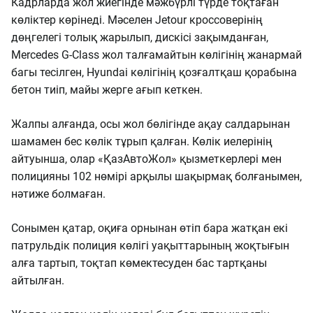
Кадрларда жол жиегінде мәжбүрлі түрде тоқтаған
көліктер көрінеді. Мәселен Jetour кроссоверінің
дөңгелегі толық жарылып, дискісі зақымданған,
Mercedes G-Class жол талғамайтын көлігінің жанармай
багы тесілген, Hyundai көлігінің қозғалтқаш қорабына
бетон тиіп, майы жерге ағып кеткен.
Жалпы алғанда, осы жол бөлігінде ақау салдарынан
шамамен бес көлік тұрып қалған. Көлік иелерінің
айтуынша, олар «ҚазАвтоЖол» қызметкерлері мен
полицияны 102 нөмірі арқылы шақырмақ болғанымен,
нәтиже болмаған.
Сонымен қатар, оқиға орнынан өтіп бара жатқан екі
патрульдік полиция көлігі уақыттарының жоқтығын
алға тартып, тоқтап көмектесуден бас тартқаны
айтылған.