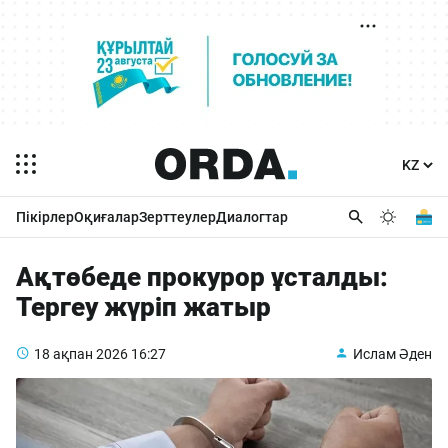
Пікірлер
Оқиғалар
Зерттеулер
Диалогтар
Ақтөбеде прокурор ұсталды:
Тергеу жүріп жатыр
18 ақпан 2026
16:27
Ислам Әден