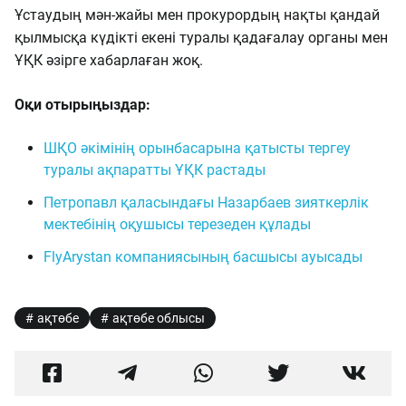
Ұстаудың мән-жайы мен прокурордың нақты қандай
қылмысқа күдікті екені туралы қадағалау органы мен
ҰҚК әзірге хабарлаған жоқ.
Оқи отырыңыздар:
ШҚО әкімінің орынбасарына қатысты тергеу
туралы ақпаратты ҰҚК растады
Петропавл қаласындағы Назарбаев зияткерлік
мектебінің оқушысы терезеден құлады
FlyArystan компаниясының басшысы ауысады
ақтөбе
ақтөбе облысы