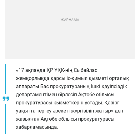
«17 ақпанда ҚР ҰҚК-нің Сыбайлас
жемқорлыққа қарсы іс-қимыл қызметі орталық
аппараты Бас прокуратураның Ішкі қауіпсіздік
департаментімен бірлесіп Ақтөбе облысы
прокуратурасы қызметкерін ұстады. Қазіргі
уақытта тергеу әрекеті жүргізіліп жатыр» деп
жазылған Ақтөбе облысы прокуратурасы
хабарламасында.