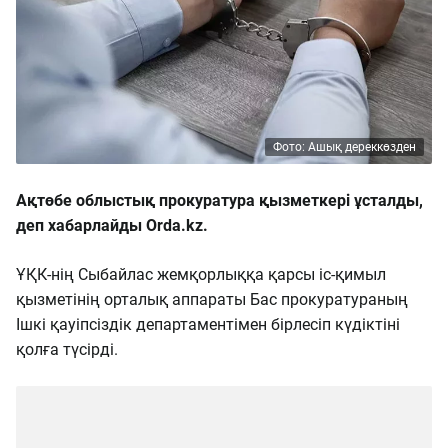
Фото: Ашық дереккөзден
Ақтөбе облыстық прокуратура қызметкері ұсталды,
деп хабарлайды Orda.kz.
ҰҚК-нің Сыбайлас жемқорлыққа қарсы іс-қимыл
қызметінің орталық аппараты Бас прокуратураның
Ішкі қауіпсіздік департаментімен бірлесіп күдіктіні
қолға түсірді.