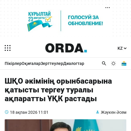
Пікірлер
Оқиғалар
Зерттеулер
Диалогтар
ШҚО әкімінің орынбасарына
қатысты тергеу туралы
ақпаратты ҰҚК растады
18 ақпан 2026
11:01
Жәукен Әсем