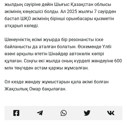
жылдың сәуіріне дейін Шығыс Қазақстан облысы
әкімінің кеңесшісі болды. Ал 2025 жылғы 7 сәуірден
бастап ШҚО әкімінің бірінші орынбасары қызметін
атқарып келеді.
Шенеуніктің есімі жуырда бір резонансты іске
байланысты да аталған болатын. Өскеменде Үлбі
өзені арқылы өтетін Шнайдер автокөлік көпірі
құлаған. Соңғы екі жылда оның күрделі жөндеуіне 600
млн теңгеден астам қаржы жұмсалған.
Ол кезде жөндеу жұмыстарын қала әкімі болған
Жақсылық Омар бақылаған.