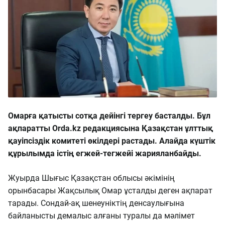
Омарға қатысты сотқа дейінгі тергеу басталды. Бұл
ақпаратты Orda.kz редакциясына Қазақстан ұлттық
қауіпсіздік комитеті өкілдері растады. Алайда күштік
құрылымда істің егжей-тегжейі жарияланбайды.
Жуырда Шығыс Қазақстан облысы әкімінің
орынбасары Жақсылық Омар ұсталды деген ақпарат
тарады. Сондай-ақ шенеуніктің денсаулығына
байланысты демалыс алғаны туралы да мәлімет