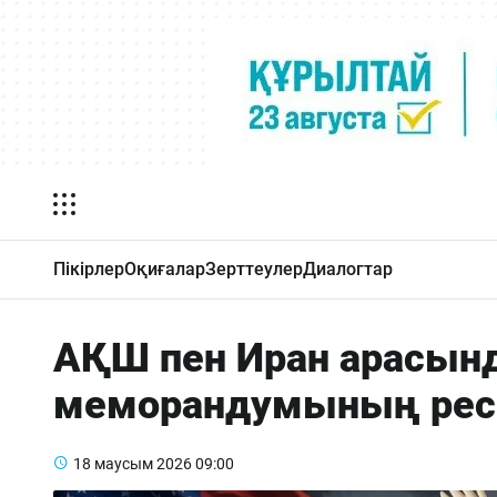
Пікірлер
Оқиғалар
Зерттеулер
Диалогтар
АҚШ пен Иран арасында
меморандумының рес
18 маусым 2026
09:00