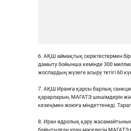
6. АҚШ аймақтық серіктестермен бі
дамыту бойынша кемінде 300 миллиар
жоспардың жүзеге асыру тетігі 60 күн
7. АҚШ Иранға қарсы барлық санкция
қарарларын, МАГАТЭ шешімдерін жә
кезеңімен жоюға міндеттенеді. Тар
8. Иран ядролық қару жасамайтынын
байытылған уран мәселесін МАГАТЭ 