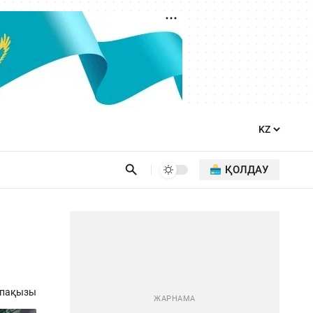
ҚОЛДАУ
апақызы