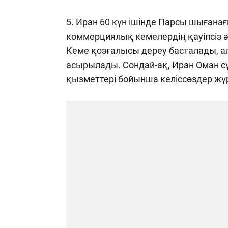
5. Иран 60 күн ішінде Парсы шығана
коммерциялық кемелердің қауіпсіз ә
Кеме қозғалысы дереу басталады, ал
асырылады. Сондай-ақ, Иран Оман с
қызметтері бойынша келіссөздер жүр