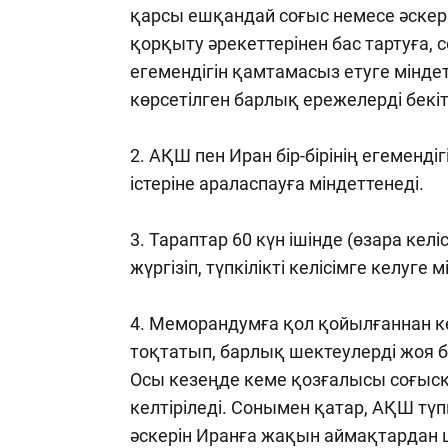
қарсы ешқандай соғыс немесе әскер
қорқыту әрекеттерінен бас тартуға,
егемендігін қамтамасыз етуге мінде
көрсетілген барлық ережелерді бекіт
2. АҚШ пен Иран бір-бірінің егеменд
істеріне араласпауға міндеттенеді.
3. Тараптар 60 күн ішінде (өзара ке
жүргізіп, түпкілікті келісімге келуге 
4. Меморандумға қол қойылғаннан к
тоқтатып, барлық шектеулерді жоя б
Осы кезеңде кеме қозғалысы соғысқа
келтіріледі. Сонымен қатар, АҚШ түпк
әскерін Иранға жақын аймақтардан