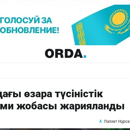
ғы өзара түсіністік
ми жобасы жарияланды
Ләззат Нұрс