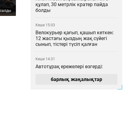
құлап, 30 метрлік кратер пайда
болды
асалды
Кеше 15:03
Велокурьер қағып, қашып кеткен:
12 жастағы қыздың жақ сүйегі
сынып, тістері түсіп қалған
Кеше 14:31
Автотұрақ ережелері өзгерді:
Алматыда тұратын көлік иесі нені
білуі қажет?
барлық жаңалықтар
Кеше 13:12
Чемпиондар лигасы: «Түркістан
Арена» тарихи матчқа дайын ба?
Кеше 12:23
Нұрайға қатысты «72 рет пышақ
сұғар едім» деген пікір жазған