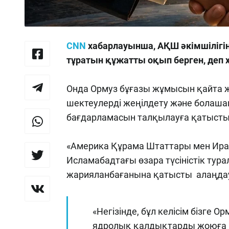
CNN
хабарлауынша, АҚШ әкімшілігі
тұратын құжатты оқып берген, деп
Онда Ормуз бұғазы жұмысын қайта 
шектеулерді жеңілдету және болаш
бағдарламасын талқылауға қатысты 
«Америка Құрама Штаттары мен Ира
Исламабадтағы өзара түсіністік тур
жарияланбағанына қатысты алаңда
«Негізінде, бұл келісім бізге 
ядролық қалдықтарды жоюға мі