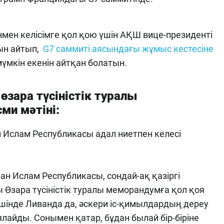
мен келісімге қол қою үшін АҚШ вице-президенті
ын айтып,
G7 саммиті аясындағы жұмыс кестесіне
мүмкін екенін айтқан болатын.
зара түсіністік туралы
и мәтіні:
Ислам Республикасы адал ниетпен келесі
н Ислам Республикасы, сондай-ақ қазіргі
Өзара түсіністік туралы меморандумға қол қоя
шінде Ливанда да, әскери іс-қимылдардың дереу
лайды. Сонымен қатар, бұдан былай бір-біріне