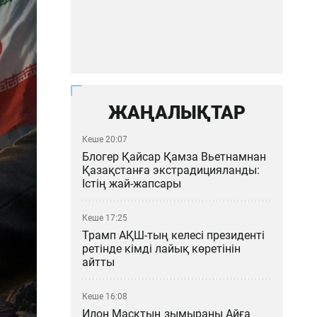
ЖАҢАЛЫҚТАР
Кеше 20:07
Блогер Қайсар Қамза Вьетнамнан
Қазақстанға экстрадицияланды:
Істің жай-жапсары
Кеше 17:25
Трамп АҚШ-тың келесі президенті
ретінде кімді лайық көретінін
айтты
Кеше 16:08
Илон Масктың зымыраны Айға