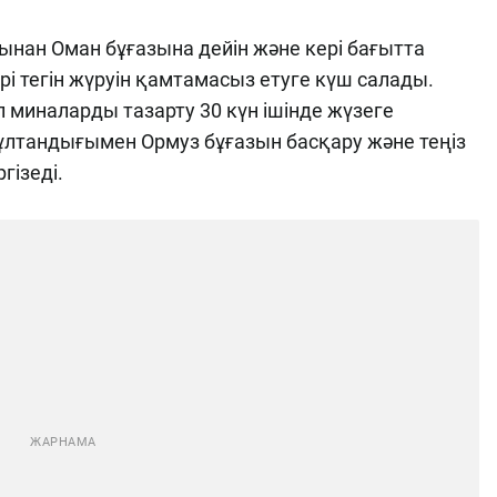
ғынан Оман бұғазына дейін және кері бағытта
рі тегін жүруін қамтамасыз етуге күш салады.
 миналарды тазарту 30 күн ішінде жүзеге
ұлтандығымен Ормуз бұғазын басқару және теңіз
гізеді.