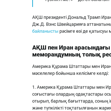
АҚШ президенті Дональд Трамп Иран
Дж.Д. Вэнс Швейцарияға аттанатын
байланысты
рәсімге өзі де қатысуы 
АҚШ пен Иран арасындағы ө
меморандумның толық ресм
Америка Құрама Штаттары мен Иран 
мәселелер бойынша келісімге келді:
1. Америка Құрама Штаттары мен Ира
соғыстағы олардың одақтастары осы 
отырып, барлық бағыттарда, соның і
және түпкілікті тоқтатылғанын жария