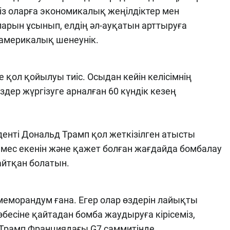
 біз оларға экономикалық жеңілдіктер мен
арын ұсынып, елдің әл-ауқатын арттыруға
 америкалық шенеунік.
 қол қойылуы тиіс. Осыдан кейін келісімнің
здер жүргізуге арналған 60 күндік кезең
иденті Дональд Трамп қол жеткізілген атысты
і емес екенін және қажет болған жағдайда бомбалау
айтқан болатын.
ы меморандум ғана. Егер олар өздерін лайықты
өбесіне қайтадан бомба жаудыруға кірісеміз,
ын Трамп Франциядағы G7 саммитінде.