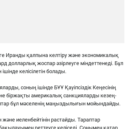
рге Иранды қалпына келтіру және экономикалық
д долларлық жоспар әзірлеуге міндеттенеді. Бұл
 ішінде келісілетін болады.
ларды, соның ішінде БҰҰ Қауіпсіздік Кеңесінің
не біржақты америкалық санкцияларды кезең-
аптар бұл мәселенің маңыздылығын мойындайды.
 және иеленбейтінін растайды. Тараптар
бақылауымен реттеуге келіседі. Сонымен қатар,