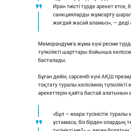
Иран тиісті түрде әрекет етсе,
санкцияларды жұмсарту шарал
жағдай жасай аламыз», — деді
Меморандумға жұма күні ресми түрде
түпкілікті шарттары бойынша келіссө
басталады.
Бұған дейін, сәрсенбі күні АҚШ през
тоқтату туралы келісімнің түпкілікт
әрекеттерін қайта бастай алатынын 
«Бұл — өзара түсіністік турал
ұстамаса, біз бірден олардың т
түсінікті ме?» — деген болат