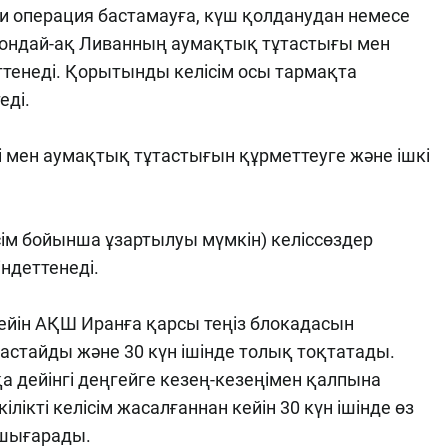
и операция бастамауға, күш қолданудан немесе
 сондай-ақ Ливанның аумақтық тұтастығы мен
ттенеді. Қорытынды келісім осы тармақта
еді.
ігі мен аумақтық тұтастығын құрметтеуге және ішкі
лісім бойынша ұзартылуы мүмкін) келіссөздер
міндеттенеді.
ейін АҚШ Иранға қарсы теңіз блокадасын
астайды және 30 күн ішінде толық тоқтатады.
 дейінгі деңгейге кезең-кезеңімен қалпына
ілікті келісім жасалғаннан кейін 30 күн ішінде өз
 шығарады.