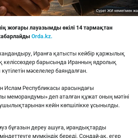
Сурет ЖИ көмегімен ж
нің жоғары лауазымды өкілі 14 тармақтан
 хабарлайды
Orda.kz.
жандандыру, Иранға қатысты кейбір қаржылық
ақ келіссөздер барысында Иранның ядролық
күтілетін мәселелер баяндалған.
н Ислам Республикасы арасындағы
алы меморандумы» деп аталған құжат оның мәтіні
ушылықтарынан кейін көпшілікке ұсынылды.
Ормуз бұғазын дереу ашуға, ирандықтарды
ндеттеуге мүмкіндік береді. Сондай-ақ, егер