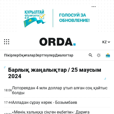
Пікірлер
Оқиғалар
Зерттеулер
Диалогтар
Барлық жаңалықтар / 25 маусым
2024
Лотореядан 4 млн доллар ұтып алған соң қайтыс
18:06
болды
Алладан сұрау керек - Бозымбаев
17:44
«Менің халыққа сіңген еңбегім»: Дариға