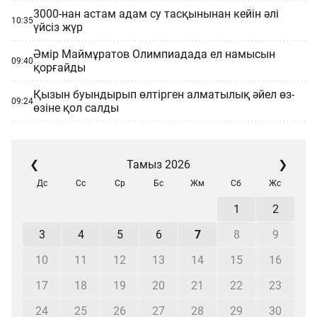
3000-нан астам адам су тасқынынан кейін әлі
10:35
үйсіз жүр
Әмір Маймұратов Олимпиадада ел намысын
09:40
қорғайды
Қызын буындырып өлтірген алматылық әйел өз-
09:24
өзіне қол салды
❮
Тамыз 2026
❯
Дс
Сс
Ср
Бс
Жм
Сб
Жс
1
2
3
4
5
6
7
8
9
10
11
12
13
14
15
16
17
18
19
20
21
22
23
24
25
26
27
28
29
30