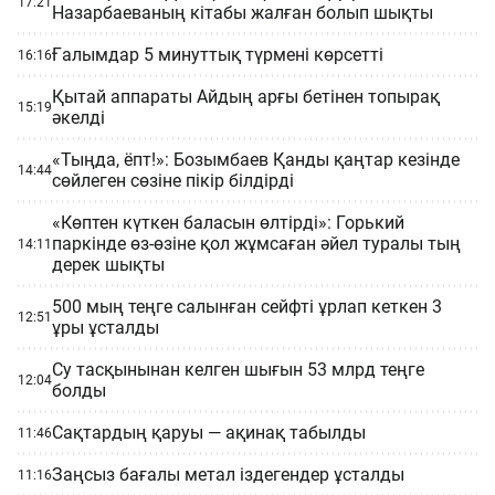
17:21
Назарбаеваның кітабы жалған болып шықты
Ғалымдар 5 минуттық түрмені көрсетті
16:16
Қытай аппараты Айдың арғы бетінен топырақ
15:19
әкелді
«Тыңда, ёпт!»: Бозымбаев Қанды қаңтар кезінде
14:44
сөйлеген сөзіне пікір білдірді
«Көптен күткен баласын өлтірді»: Горький
паркінде өз-өзіне қол жұмсаған әйел туралы тың
14:11
дерек шықты
500 мың теңге салынған сейфті ұрлап кеткен 3
12:51
ұры ұсталды
Су тасқынынан келген шығын 53 млрд теңге
12:04
болды
Сақтардың қаруы — ақинақ табылды
11:46
Заңсыз бағалы метал іздегендер ұсталды
11:16