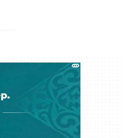
Кеше 17:25
Трамп АҚШ-тың келесі президенті
ретінде кімді лайық көретінін
айтты
Кеше 16:08
Илон Масктың зымыраны Айға
құлап, 30 метрлік кратер пайда
болды
Кеше 15:03
Велокурьер қағып, қашып кеткен:
12 жастағы қыздың жақ сүйегі
сынып, тістері түсіп қалған
Кеше 14:31
Автотұрақ ережелері өзгерді:
Алматыда тұратын көлік иесі нені
білуі қажет?