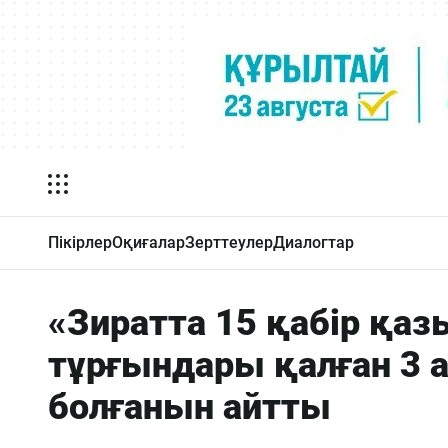
Пікірлер
Оқиғалар
Зерттеулер
Диалогтар
«Зиратта 15 қабір қа
тұрғындары қалған 3 
болғанын айтты