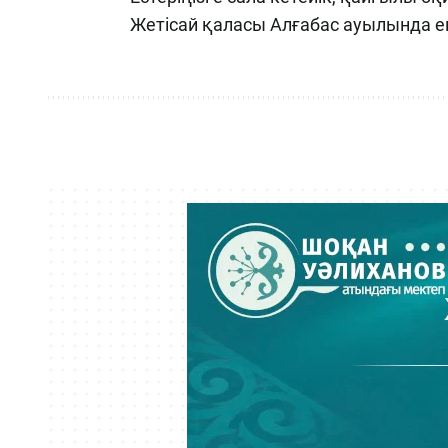
Жетісай қаласы Алғабас ауылында ек