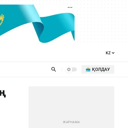
ҚОЛДАУ
ың