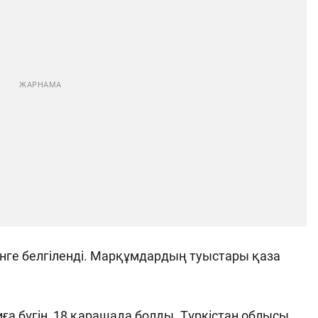
інге белгіленді. Марқұмдардың туыстары қаза
қиға бүгін, 18 қарашада болды. Түркістан облысы