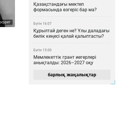
Қазақстандағы мектеп
формасында өзгеріс бар ма?
осурет
Бүгін 16:07
Құрылтай деген не? Ұлы даладағы
билік кеңесі қалай қалыптасты?
Бүгін 15:00
Мемлекеттік грант иегерлері
анықталды: 2026–2027 оқу
жылының басты қорытындылары
барлық жаңалықтар
Бүгін 14:16
«МузАРТ» тобындағы Кенжебек
Жанәбілов ауруханаға түсті
Бүгін 14:01
Мұратжан Мұсайбеков АМӨЗ-дің
бас директоры болып
тағайындалды