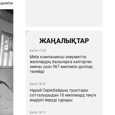
Адамбек
ЖАҢАЛЫҚТАР
Бүгін 17:22
Meta компаниясы әлеуметтік
желілердің балаларға келтірген
зияны үшін 567 миллион доллар
төлейді
Бүгін 16:41
Нұрай Серікбайдың туыстары
сотталушыдан 10 миллиард теңге
өндіріп беруді сұрады
Бүгін 16:11