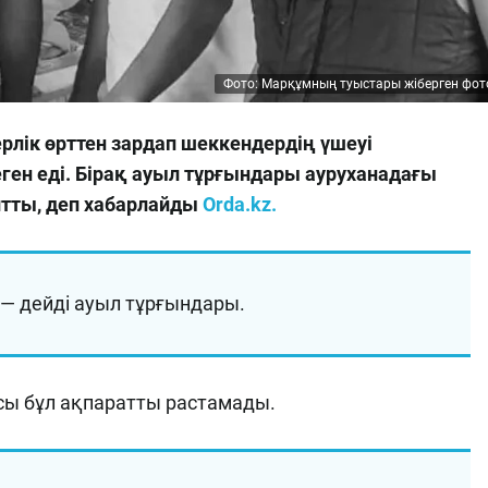
Фото: Марқұмның туыстары жіберген фот
рлік өрттен зардап шеккендердің үшеуі
ген еді. Бірақ ауыл тұрғындары ауруханадағы
тты, деп хабарлайды
Orda.kz.
 — дейді ауыл тұрғындары.
сы бұл ақпаратты растамады.