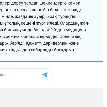
рлері дереу зардап шеккендерге көмек
ріне екі ересек және бір бала жеткізілді.
мінде, жағдайы ауыр, бірақ тұрақты.
ң толық кешені жүргізіледі. Олардың жай-
қты бақылауында болады. Жедел медицина
мыс режимі орналастырылды. Облыстық
жіберілді. Қажетті дәрі-дәрмек және
з етілді», деп хабарлады басқарма.