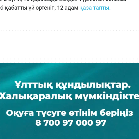
і қабатты үй өртеніп, 12 адам
қаза тапты.