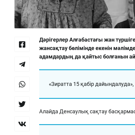
Дәрігерлер Алғабастағы жан түршіге
жансақтау бөлімінде екенін мәлімде
адамдардың да қайтыс болғанын ай
«Зиратта 15 қабір дайындалуда»,
Алайда Денсаулық сақтау басқарма