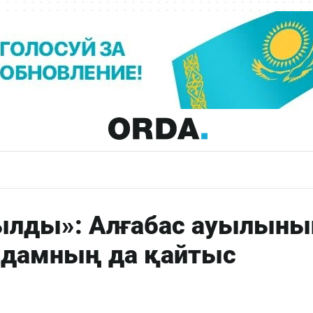
зылды»: Алғабас ауылын
адамның да қайтыс