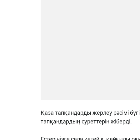
Қаза тапқандарды жерлеу рәсімі бүг
тапқандардың суреттерін жіберді.
Естеріңізге сала кетейік, қайғылы о