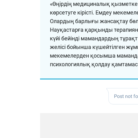
«Өңірдің медициналық қызметке
көрсетуге кірісті. Емдеу мекемеле
Олардың барлығы жансақтау бөлі
Науқастарға қарқынды терапияны
күйі бейінді мамандардың тұра
желісі бойынша күшейтілген жұ
мекемелерден қосымша мамандар 
психологиялық қолдау қамтамасы