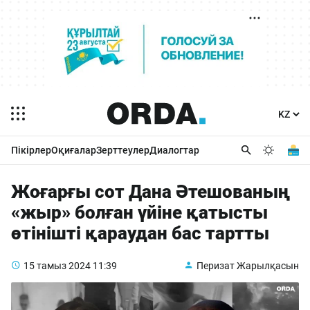
Пікірлер
Оқиғалар
Зерттеулер
Диалогтар
Жоғарғы сот Дана Әтешованың
«жыр» болған үйіне қатысты
өтінішті қараудан бас тартты
15 тамыз 2024
11:39
Перизат Жарылқасын