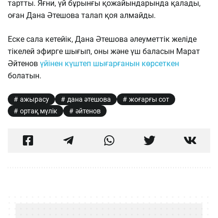
тартты. Яғни, үй бұрынғы қожайындарында қалады,
оған Дана Әтешова талап қоя алмайды.
Еске сала кетейік, Дана Әтешова әлеуметтік желіде
тікелей эфирге шығып, оны және үш баласын Марат
Әйтенов
үйінен күштеп шығарғанын көрсеткен
болатын.
ажырасу
дана әтешова
жоғарғы сот
ортақ мүлік
әйтенов