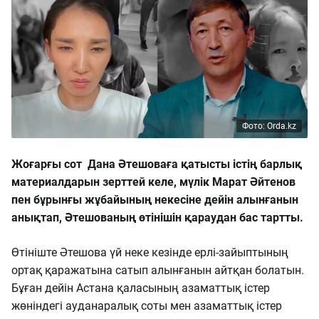
Фото: Orda.kz
Жоғарғы сот Дана Әтешоваға қатысты істің барлық
материалдарын зерттей келе, мүлік Марат Әйтенов
пен бұрынғы жұбайының некесіне дейін алынғанын
анықтап, Әтешованың өтінішін қараудан бас тартты.
Өтініште Әтешова үй неке кезінде ерлі-зайыптының
ортақ қаражатына сатып алынғанын айтқан болатын.
Бұған дейін Астана қаласының азаматтық істер
жөніндегі ауданаралық соты мен азаматтық істер