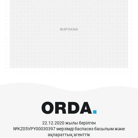
22.12.2020 жылы берілген
№KZ05VPY00030397 мерзімді баспасөз басылым және
ақпараттық агенттік