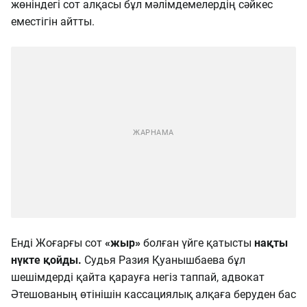
жөніндегі сот алқасы бұл мәлімдемелердің сәйкес
еместігін айтты.
Енді Жоғарғы сот
«жыр»
болған үйге қатысты
нақты
нүкте қойды.
Судья Разия Қуанышбаева бұл
шешімдерді қайта қарауға негіз таппай, адвокат
Әтешованың өтінішін кассациялық алқаға беруден бас