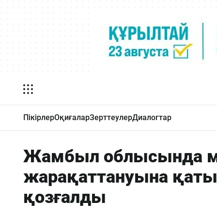
Пікірлер
Оқиғалар
Зерттеулер
Диалогтар
Жамбыл облысында м
жарақаттануына қат
қозғалды