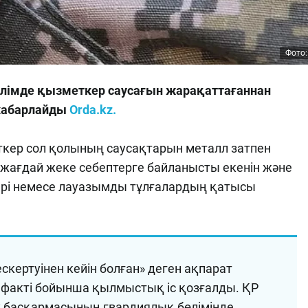
Фото:
өлімде қызметкер саусағын жарақаттағаннан
 хабарлайды
Orda.kz.
еткер сол қолының саусақтарын металл затпен
 жағдай жеке себептерге байланысты екенін және
ері немесе лауазымды тұлғалардың қатысы
кертуінен кейін болған» деген ақпарат
 факті бойынша қылмыстық іс қозғалды. ҚР
геу басқармасының гвардиялық бөлімінде