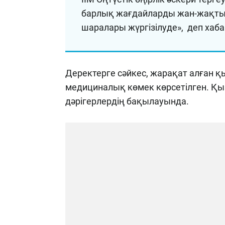
барлық жағдайларды жан-жақты 
шаралары жүргізілуде», деп хаба
Деректерге сәйкес, жарақат алған қы
медициналық көмек көрсетілген. Қыз
дәрігерлердің бақылауында.