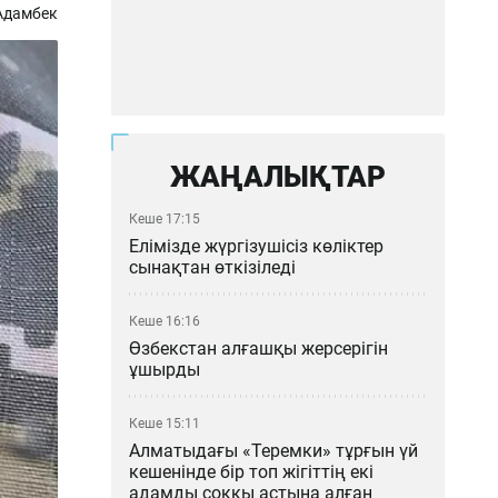
Адамбек
ЖАҢАЛЫҚТАР
Кеше 17:15
Елімізде жүргізушісіз көліктер
сынақтан өткізіледі
Кеше 16:16
Өзбекстан алғашқы жерсерігін
ұшырды
Кеше 15:11
Алматыдағы «Теремки» тұрғын үй
кешенінде бір топ жігіттің екі
адамды соққы астына алған