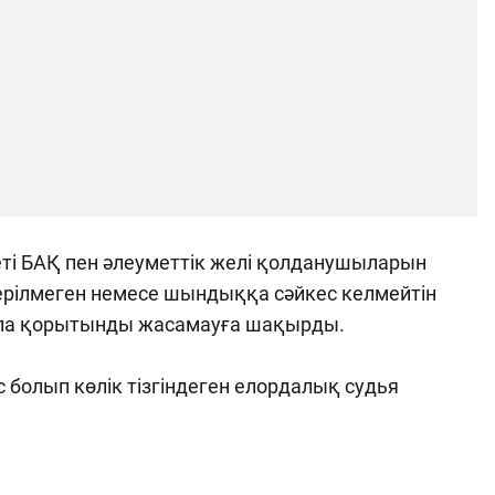
еті БАҚ пен әлеуметтік желі қолданушыларын
серілмеген немесе шындыққа сәйкес келмейтін
ала қорытынды жасамауға шақырды.
мас болып көлік тізгіндеген елордалық судья