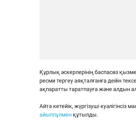
Құрлық әскерлерінің баспасөз қызм
ресми тергеу аяқталғанға дейін тек
ақпаратты таратпауға және алдын 
Айта кетейік, жүргізуші куәлігінсіз 
айыппұлмен
құтылды.