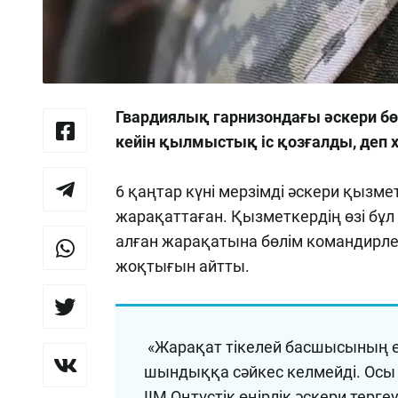
Гвардиялық гарнизондағы әскери б
кейін қылмыстық іс қозғалды, деп
6 қаңтар күні мерзімді әскери қызм
жарақаттаған. Қызметкердің өзі бұл
алған жарақатына бөлім командирл
жоқтығын айтты.
«Жарақат тікелей басшысының ес
шындыққа сәйкес келмейді. Осы
ІІМ Оңтүстік өңірлік әскери тер