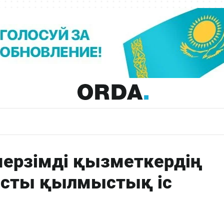
ерзімді қызметкердің
ысты қылмыстық іс