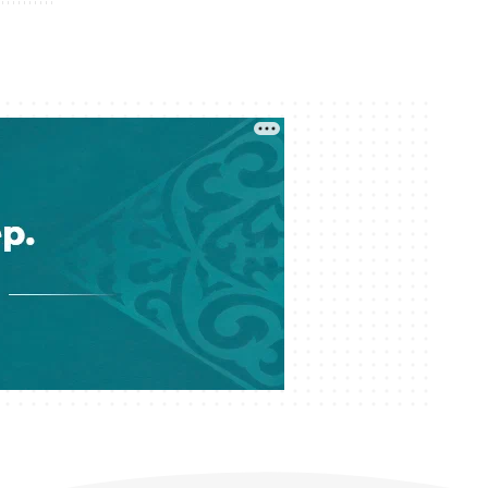
Кеше 09:04
Министрлік мәліметі: Жалған
дипломды қалай ажыратамыз?
Кеше 08:29
Әншілерді «шайтанның жаршысы»
деген тойдағы қонаққа
қылмыстық іс қозғалды
04 тамыз 17:15
Елге шетелден көлік әкелуге
тыйым салына ма?
04 тамыз 16:38
Шетелдегі сталкинг: Қазақстан
тумасы Түркияда пышақталған
04 тамыз 16:02
Музыканың бәрі харам емес:
ҚМДБ «пәтуа айтқыш