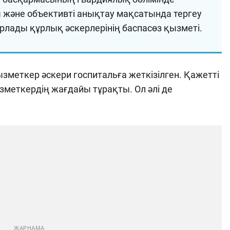
және объективті анықтау мақсатында тергеу
рлады құрлық әскерлерінің баспасөз қызметі.
зметкер әскери госпитальға жеткізілген. Қажетті
меткердің жағдайы тұрақты. Ол әлі де