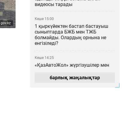
видеосы тарады
Кеше 15:00
 gov.kz
1 қыркүйектен бастап бастауыш
сыныптарда БЖБ мен ТЖБ
болмайды. Олардың орнына не
енгізіледі?
Кеше 14:25
«ҚазАвтоЖол» жүргізушілер мен
жолаушыларды дәретхана
маңында тазалық сақтауға
барлық жаңалықтар
шақырды
Кеше 14:02
Ғалымдар кондиционерсіз бөлмені
салқындататын материал жасады
Кеше 13:05
Тоқаевтың 30 жылдан бері айтқан