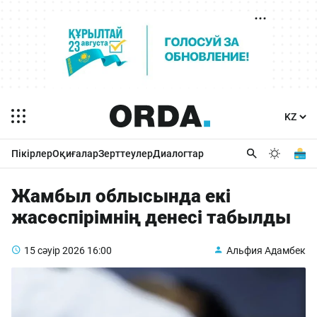
Пікірлер
Оқиғалар
Зерттеулер
Диалогтар
Жамбыл облысында екі
жасөспірімнің денесі табылды
15 сәуір 2026
16:00
Альфия Адамбек