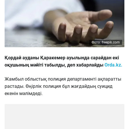
Фото: freepik.com
Қордай ауданы Қаракемер ауылында сарайдан екі
оқушының мәйіті табылды, деп хабарлайды
Orda.kz.
Жамбыл облыстық полиция департаменті ақпаратты
растады. Өңірлік полиция бұл жағдайдың суицид
екенін мәлімдеді.