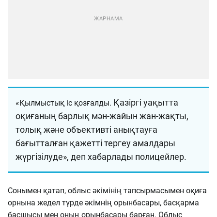
Қазіргі уақытта
«Қылмыстық іс қозғалды.
оқиғаның барлық мән-жайын жан-жақты,
толық және объективті анықтауға
бағытталған қажетті тергеу амалдары
жүргізілуде», деп хабарлады полицейлер.
Сонымен қатап, облыс әкімінің тапсырмасымен оқиға
орнына жедел түрде әкімнің орынбасары, басқарма
басшысы мен оның орынбасары барған. Облыс