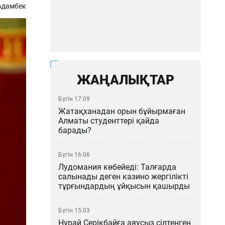
Адамбек
ЖАҢАЛЫҚТАР
Бүгін 17:09
Жатақханадан орын бұйырмаған
Алматы студенттері қайда
барады?
Бүгін 16:06
Лудомания көбейеді: Талғарда
салынады деген казино жергілікті
тұрғындардың ұйқысын қашырды
Бүгін 15:03
Нұрай Серікбайға аяусыз сілтенген