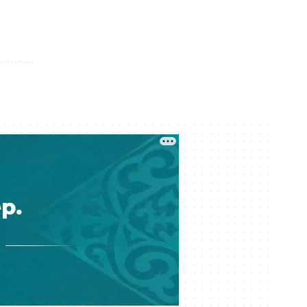
Кеше 15:00
Мемлекеттік грант иегерлері
анықталды: 2026–2027 оқу
жылының басты қорытындылары
Кеше 14:16
«МузАРТ» тобындағы Кенжебек
Жанәбілов ауруханаға түсті
Кеше 14:01
Мұратжан Мұсайбеков АМӨЗ-дің
бас директоры болып
тағайындалды
Кеше 13:00
Қазақстан футбол құрамасының
жаңа бапкері кім?
Кеше 12:14