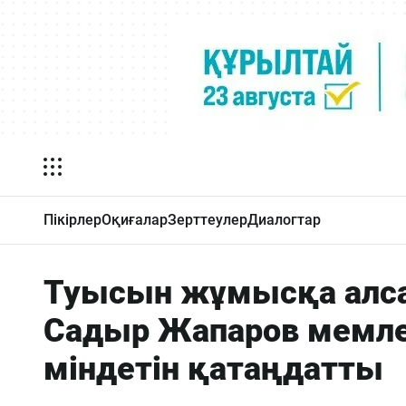
Пікірлер
Оқиғалар
Зерттеулер
Диалогтар
Туысын жұмысқа алса 
Садыр Жапаров мемле
міндетін қатаңдатты