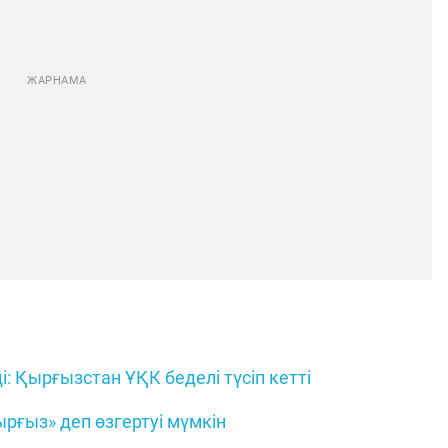
: Қырғызстан ҰҚК беделі түсіп кетті
рғыз» деп өзгертуі мүмкін