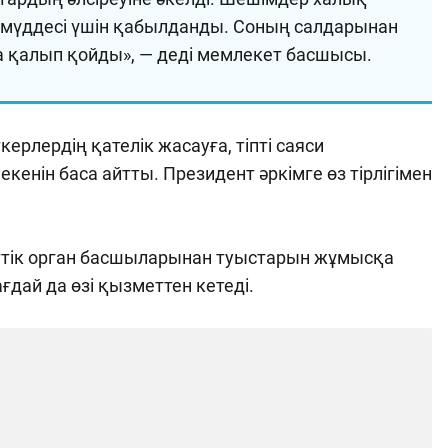
 мүддесі үшін қабылданды. Соның салдарынан
а қалып қойды», — деді мемлекет басшысы.
ерлердің қателік жасауға, тіпті саяси
кенін баса айтты. Президент әркімге өз тірлігімен
ттік орган басшыларынан туыстарын жұмысқа
ғдай да өзі қызметтен кетеді.