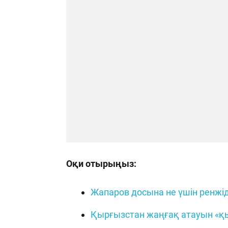
Оқи отырыңыз:
Жапаров досына не үшін ренжіді
Қырғызстан жаңғақ атауын «қы