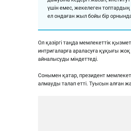
үшін емес, жекелеген топтардың
ел ондаған жыл бойы бір орнынд
Ол қазіргі таңда мемлекеттік қызметк
интригаларға араласуға құқығы жоқ е
айналысуды міндеттеді.
Сонымен қатар, президент мемлеке
алмауды талап етті. Туысын алған жа