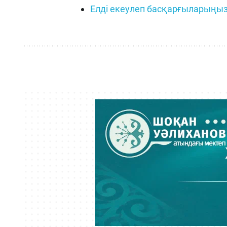
Елді екеулеп басқарғыларыңы