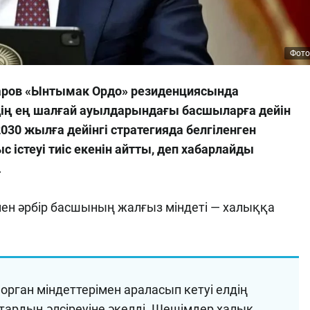
Фото
аров «Ынтымак Ордо» резиденциясында
лдің ең шалғай ауылдарындағы басшыларға дейін
30 жылға дейінгі стратегияда белгіленген
 істеуі тиіс екенін айтты, деп хабарлайды
.
мен әрбір басшының жалғыз міндеті — халыққа
рган міндеттерімен араласып кетуі елдің
тардың әлсіреуіне әкелді. Шешімдер халық