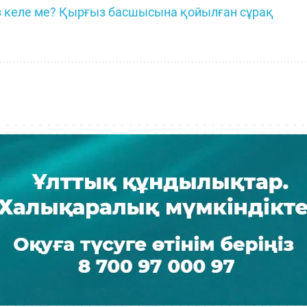
з келе ме? Қырғыз басшысына қойылған сұрақ