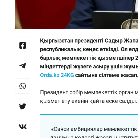
Қырғызстан президенті Садыр Жап
республикалық кеңес өткізді. Ол е
барлық мемлекеттік қызметшілер 20
міндеттерді жүзеге асыру үшін жұмыс
Orda.kz
24KG
сайтына сілтеме жасап
Президент әрбір мемлекеттік орган 
қызмет ету екенін қайта еске салды.
«Саяси амбициялар мемлекеттік о
дамуына кедергі жасап, институт