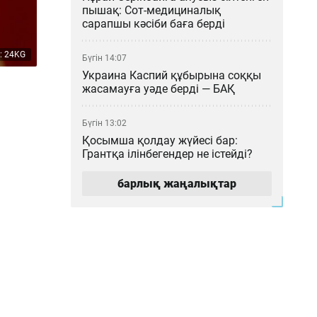
пышақ: Сот-медициналық
сарапшы кәсіби баға берді
: 24KG
Бүгін 14:07
Украина Каспий құбырына соққы
жасамауға уәде берді — БАҚ
Бүгін 13:02
Қосымша қолдау жүйесі бар:
Грантқа ілінбегендер не істейді?
барлық жаңалықтар
Бүгін 12:04
Қазақстан ғалымдарының
ғылыми атақтарын ЕАЭО
елдерінде растаудың енді қажеті
жоқ
Бүгін 11:03
Астана – Арқалық бағытында
Starlink спутниктік интернеті бар