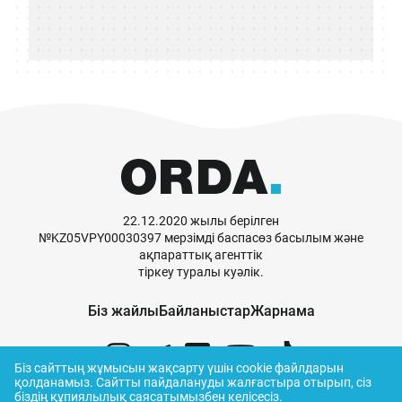
22.12.2020 жылы берілген
№KZ05VPY00030397 мерзімді баспасөз басылым және
ақпараттық агенттік
тіркеу туралы куәлік.
Біз жайлы
Байланыстар
Жарнама
Біз сайттың жұмысын жақсарту үшін cookie файлдарын
қолданамыз.
Сайтты пайдалануды жалғастыра отырып, сіз
біздің
құпиялылық саясатымызбен
келісесіз.