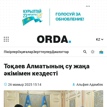
Пікірлер
Оқиғалар
Зерттеулер
Диалогтар
Тоқаев Алматының су жаңа
әкімімен кездесті
26 мамыр 2025
15:14
Альфия Адамбек