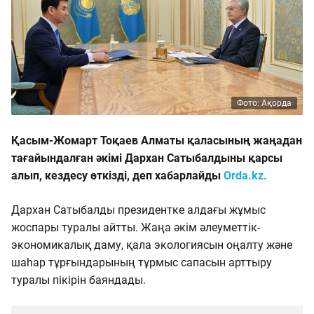
Фото: Ақорда
Қасым-Жомарт Тоқаев Алматы қаласының жаңадан
тағайындалған әкімі Дархан Сатыбалдыны қарсы
алып, кездесу өткізді, деп хабарлайды
Orda.kz.
Дархан Сатыбалды президентке алдағы жұмыс
жоспары туралы айтты. Жаңа әкім әлеуметтік-
экономикалық даму, қала экологиясын оңалту және
шаһар тұрғындарының тұрмыс сапасын арттыру
туралы пікірін баяндады.