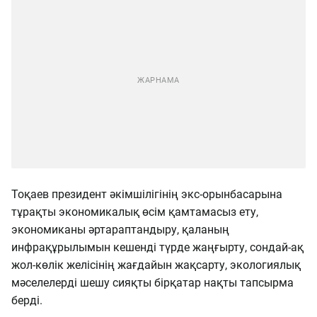
Тоқаев президент әкімшілігінің экс-орынбасарына
тұрақты экономикалық өсім қамтамасыз ету,
экономиканы әртараптандыру, қаланың
инфрақұрылымын кешенді түрде жаңғырту, сондай-ақ
жол-көлік желісінің жағдайын жақсарту, экологиялық
мәселелерді шешу сияқты бірқатар нақты тапсырма
берді.