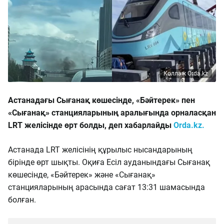
Коллаж Orda.kz
Астанадағы Сығанақ көшесінде, «Бәйтерек» пен
«Сығанақ» станцияларының аралығында орналасқан
LRT желісінде өрт болды, деп хабарлайды
Orda.kz.
Астанада LRT желісінің құрылыс нысандарының
бірінде өрт шықты. Оқиға Есіл ауданындағы Сығанақ
көшесінде, «Бәйтерек» және «Сығанақ»
станцияларының арасында сағат 13:31 шамасында
болған.