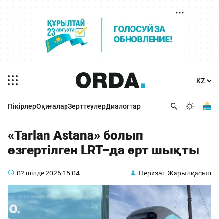
Пікірлер
Оқиғалар
Зерттеулер
Диалогтар
«Tarlan Astana» болып
өзгертілген LRT–да өрт шықты
02 шілде 2026
15:04
Перизат Жарылқасын