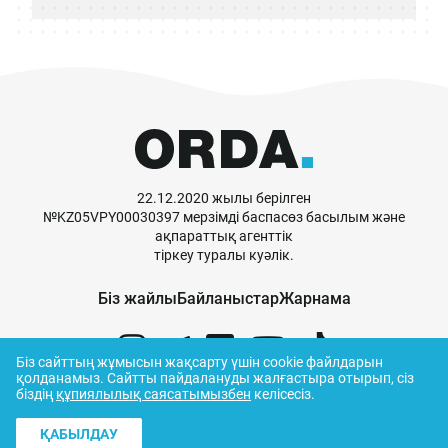
22.12.2020 жылы берілген
№KZ05VPY00030397 мерзімді баспасөз басылым және
ақпараттық агенттік
тіркеу туралы куәлік.
Біз жайлы
Байланыстар
Жарнама
Біз сайттың жұмысын жақсарту үшін cookie файлдарын
қолданамыз.
Сайтты пайдалануды жалғастыра отырып, сіз
біздің
құпиялылық саясатымызбен
келісесіз.
© ORDA,
2026
.
Пайдалану ережелері
ҚАБЫЛДАУ