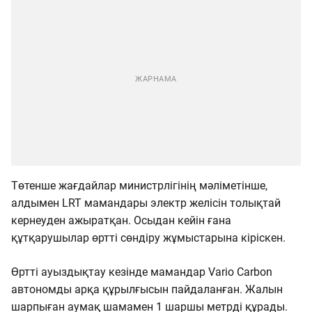
Төтенше жағдайлар министрлігінің мәліметінше,
алдымен LRT мамандары электр желісін толықтай
кернеуден ажыратқан. Осыдан кейін ғана
құтқарушылар өртті сөндіру жұмыстарына кіріскен.
Өртті ауыздықтау кезінде мамандар Vario Carbon
автономды арқа құрылғысын пайдаланған. Жалын
шарпыған аумақ шамамен 1 шаршы метрді құрады.