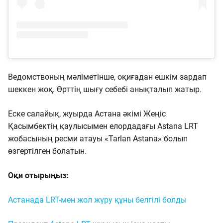
Ведомствоның мәліметінше, оқиғадан ешкім зардап
шеккен жоқ. Өрттің шығу себебі анықталып жатыр.
Еске салайық, жуырда Астана әкімі Жеңіс
Қасымбектің қаулысымен елордадағы Astana LRT
жобасының ресми атауы «Tarlan Astana» болып
өзгертілген болатын.
Оқи отырыңыз:
Астанада LRT-мен жол жүру құны белгілі болды