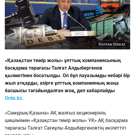
Коллаж Orda.kz
«Қазақстан темір жолы» ұлттық компаниясының
басқарма төрағасы Талғат Алдыбергенов
қызметінен босатылды. Ол бұл лауазымды небәрі бір
жыл атқарды, әзірге ұлттық компанияның жаңа
басшысы тағайындалған жоқ, деп хабарлайды
Orda.kz.
«Самұрық-Қазына» АҚ жалғыз акционерінің
шешімімен «Қазақстан темір жолы» ҰК» АҚ басқарма
төрағасы Талғат Сағиұлы Алдыбергеновтің өкілеттігі