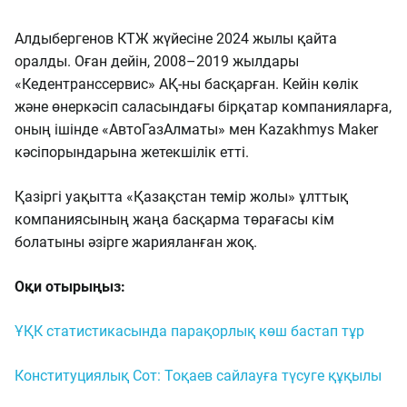
Алдыбергенов КТЖ жүйесіне 2024 жылы қайта
оралды. Оған дейін, 2008–2019 жылдары
«Кедентранссервис» АҚ-ны басқарған. Кейін көлік
және өнеркәсіп саласындағы бірқатар компанияларға,
оның ішінде «АвтоГазАлматы» мен Kazakhmys Maker
кәсіпорындарына жетекшілік етті.
Қазіргі уақытта «Қазақстан темір жолы» ұлттық
компаниясының жаңа басқарма төрағасы кім
болатыны әзірге жарияланған жоқ.
Оқи отырыңыз:
ҰҚК статистикасында парақорлық көш бастап тұр
Конституциялық Сот: Тоқаев сайлауға түсуге құқылы