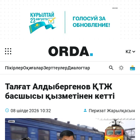
Пікірлер
Оқиғалар
Зерттеулер
Диалогтар
Талғат Алдыбергенов ҚТЖ
басшысы қызметінен кетті
08 шілде 2026
10:32
Перизат Жарылқасын