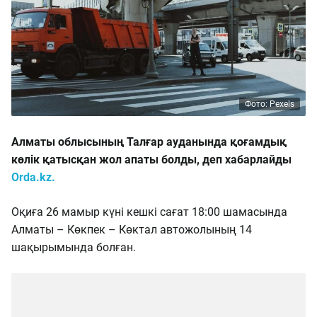
Фото: Pexels
Алматы облысының Талғар ауданында қоғамдық
көлік қатысқан жол апаты болды, деп хабарлайды
Orda.kz.
Оқиға 26 мамыр күні кешкі сағат 18:00 шамасында
Алматы – Көкпек – Көктал автожолының 14
шақырымында болған.