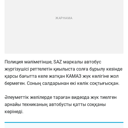
Полиция мәліметінше, SAZ маркалы автобус
жүргізушісі реттелетін қиылыста солға бұрылу кезінде
қарсы бағытта келе жатқан КАМАЗ жүк көлігіне жол
бермеген. Соның салдарынан екі көлік соқтығысқан.
Әлеуметтік желілерде тараған видеода жүк тиелген
арнайы техниканың автобусты қатты соққаны
көрінеді.