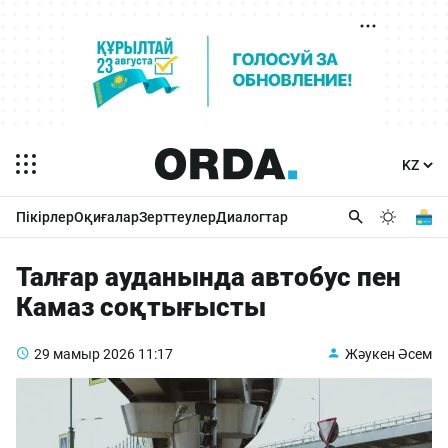
Пікірлер
Оқиғалар
Зерттеулер
Диалогтар
Талғар ауданында автобус пен
Камаз соқтығысты
29 мамыр 2026
11:17
Жәукен Әсем