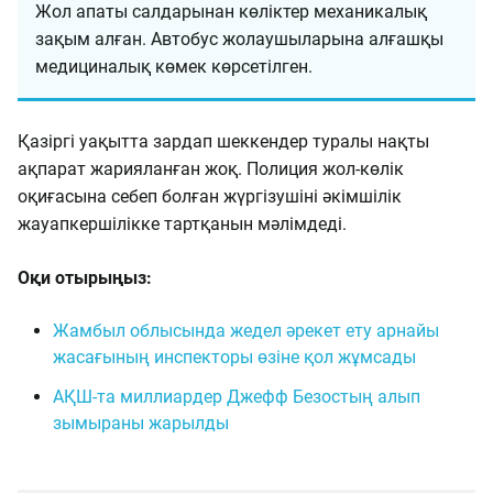
Жол апаты салдарынан көліктер механикалық
зақым алған. Автобус жолаушыларына алғашқы
медициналық көмек көрсетілген.
Қазіргі уақытта зардап шеккендер туралы нақты
ақпарат жарияланған жоқ. Полиция жол-көлік
оқиғасына себеп болған жүргізушіні әкімшілік
жауапкершілікке тартқанын мәлімдеді.
Оқи отырыңыз:
Жамбыл облысында жедел әрекет ету арнайы
жасағының инспекторы өзіне қол жұмсады
АҚШ-та миллиардер Джефф Безостың алып
зымыраны жарылды