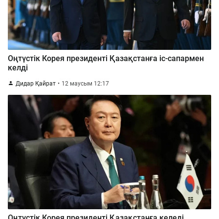
Оңтүстік Корея президенті Қазақстанға іс-сапармен
келді
Дидар Қайрат
12 маусым 12:17
Оңтүстік Корея президенті Қазақстанға келеді