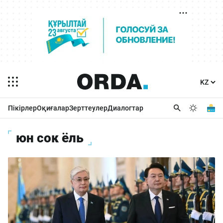
Пікірлер
Оқиғалар
Зерттеулер
Диалогтар
юн сок ёль