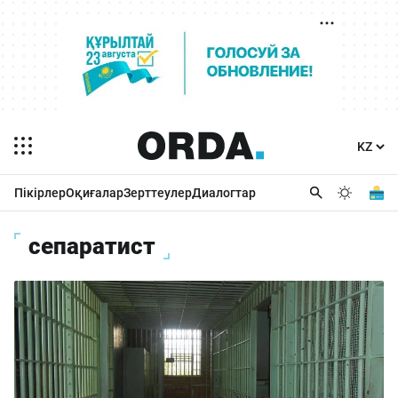
Пікірлер
Оқиғалар
Зерттеулер
Диалогтар
сепаратист