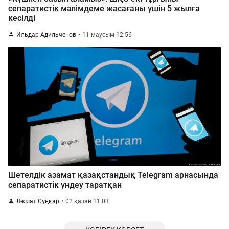
сепаратистік мәлімдеме жасағаны үшін 5 жылға
кесілді
Ильдар Адильченов
11 маусым 12:56
Шетелдік азамат қазақстандық Telegram арнасында
сепаратистік үндеу таратқан
Ләззат Сұңқар
02 қазан 11:03