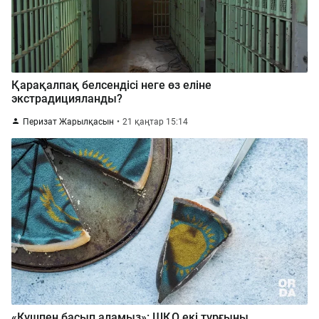
Қарақалпақ белсендісі неге өз еліне
экстрадицияланды?
Перизат Жарылқасын
21 қаңтар 15:14
«Күшпен басып аламыз»: ШҚО екі тұрғыны