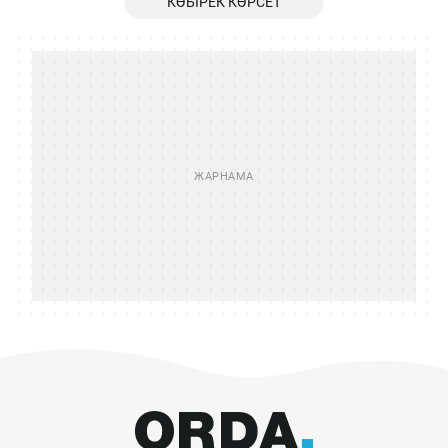
КӨБІРЕК КӨРСЕТ