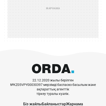
22.12.2020 жылы берілген
№KZ05VPY00030397 мерзімді баспасөз басылым және
ақпараттық агенттік
тіркеу туралы куәлік.
Біз жайлы
Байланыстар
Жарнама