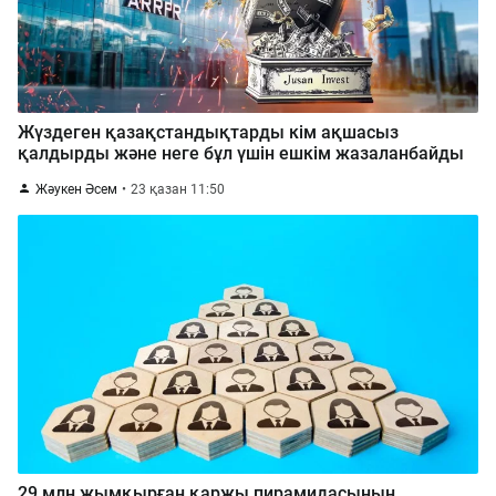
Жүздеген қазақстандықтарды кім ақшасыз
қалдырды және неге бұл үшін ешкім жазаланбайды
Жәукен Әсем
23 қазан 11:50
29 млн жымқырған қаржы пирамидасының