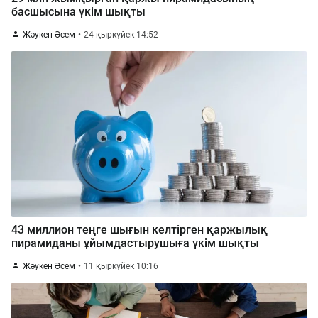
басшысына үкім шықты
Жәукен Әсем
24 қыркүйек 14:52
43 миллион теңге шығын келтірген қаржылық
пирамиданы ұйымдастырушыға үкім шықты
Жәукен Әсем
11 қыркүйек 10:16