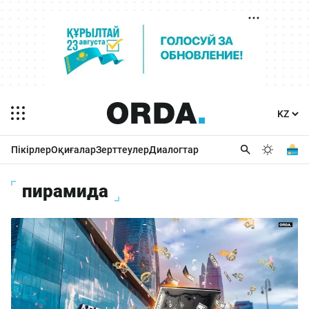
Пікірлер
Оқиғалар
Зерттеулер
Диалогтар
пирамида