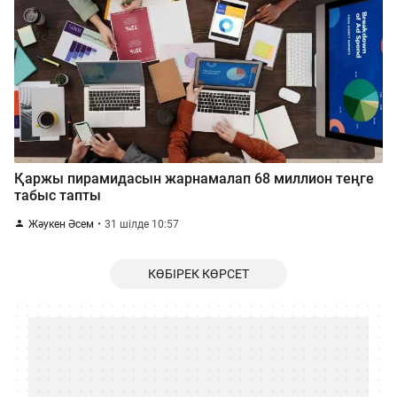
Қаржы пирамидасын жарнамалап 68 миллион теңге
табыс тапты
Жәукен Әсем
31 шілде 10:57
КӨБІРЕК КӨРСЕТ