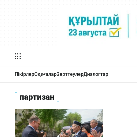
Пікірлер
Оқиғалар
Зерттеулер
Диалогтар
партизан