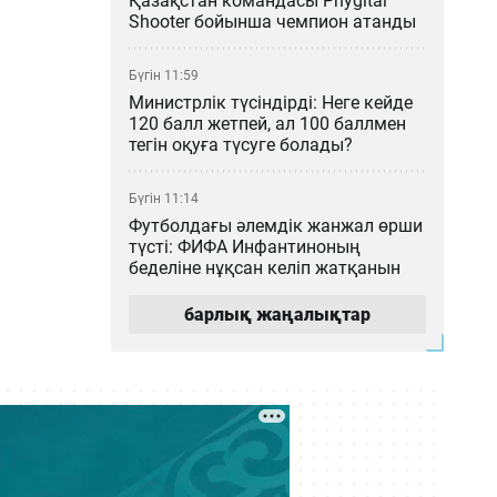
Қазақстан командасы Phygital
Shooter бойынша чемпион атанды
Бүгін 11:59
Министрлік түсіндірді: Неге кейде
120 балл жетпей, ал 100 баллмен
тегін оқуға түсуге болады?
Бүгін 11:14
Футболдағы әлемдік жанжал өрши
түсті: ФИФА Инфантиноның
беделіне нұқсан келіп жатқанын
мәлімдеді
барлық жаңалықтар
Бүгін 10:12
Тергеу басталды: Маңғыстау
облысында дәрігерлер соқырішек
диагнозын қоя алмай,
жасөспірімді өлтіріп алды
Бүгін 09:27