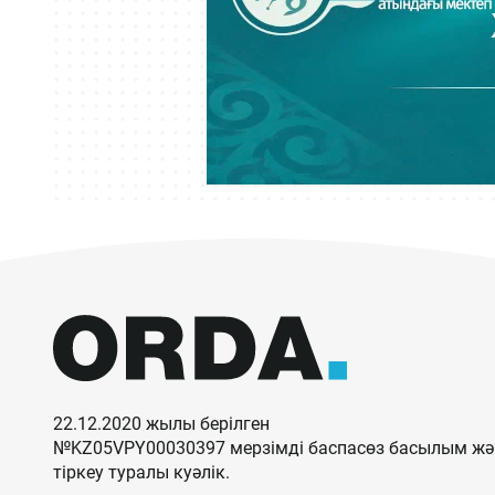
22.12.2020 жылы берілген
№KZ05VPY00030397 мерзімді баспасөз басылым жән
тіркеу туралы куәлік.