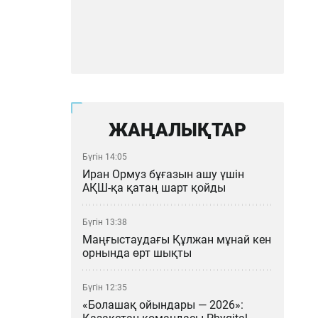
ЖАҢАЛЫҚТАР
Бүгін 14:05
Иран Ормуз бұғазын ашу үшін
АҚШ-қа қатаң шарт қойды
Бүгін 13:38
Маңғыстаудағы Құлжан мұнай кен
орнында өрт шықты
Бүгін 12:35
«Болашақ ойындары — 2026»: