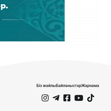
Қазақстан Өзбекстан малын
бордақылау алаңына айнала ма?
Бүгін 08:10
Елімізде Абай күніне орай 350-ден
астам шара өтеді
Кеше 17:09
Жатақханадан орын бұйырмаған
Алматы студенттері қайда
барады?
Кеше 16:06
Лудомания көбейеді: Талғарда
салынады деген казино жергілікті
Біз жайлы
Байланыстар
Жарнама
тұрғындардың ұйқысын қашырды
Кеше 15:03
Нұрай Серікбайға аяусыз сілтенген
пышақ: Сот-медициналық