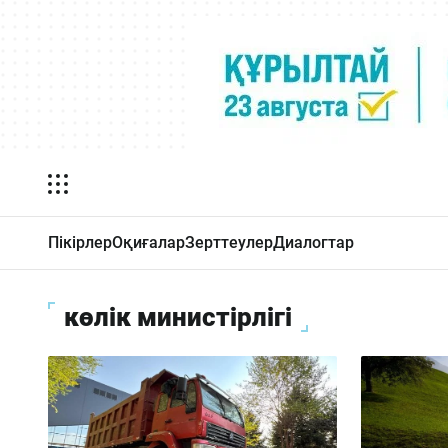
Пікірлер
Оқиғалар
Зерттеулер
Диалогтар
көлік министірлігі