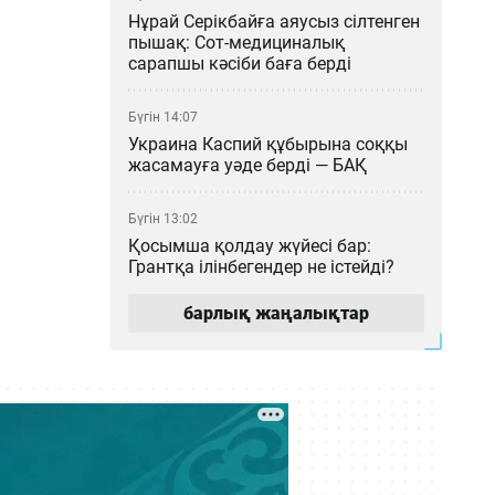
Нұрай Серікбайға аяусыз сілтенген
пышақ: Сот-медициналық
сарапшы кәсіби баға берді
Бүгін 14:07
Украина Каспий құбырына соққы
жасамауға уәде берді — БАҚ
Бүгін 13:02
Қосымша қолдау жүйесі бар:
Грантқа ілінбегендер не істейді?
барлық жаңалықтар
Бүгін 12:04
Қазақстан ғалымдарының
ғылыми атақтарын ЕАЭО
елдерінде растаудың енді қажеті
жоқ
Бүгін 11:03
Астана – Арқалық бағытында