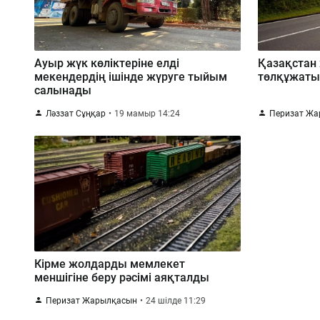
Ауыр жүк көліктеріне елді
Қазақстан
мекендердің ішінде жүруге тыйым
төлқұжаты
салынады
Ләззат Сұңқар
19 мамыр 14:24
Перизат Ж
Кірме жолдарды мемлекет
меншігіне беру рәсімі аяқталды
Перизат Жарылқасын
24 шілде 11:29