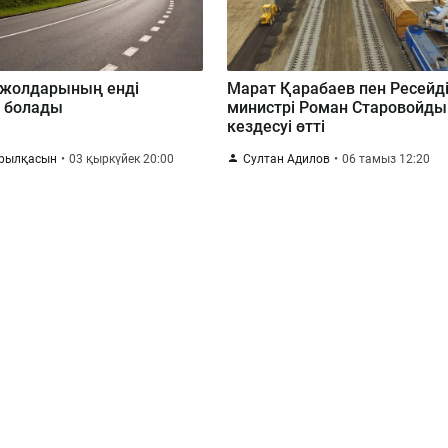
 жолдарының енді
Марат Қарабаев пен Ресейді
 болады
министрі Роман Старовойды
кездесуі өтті
арылқасын
03 қыркүйек 20:00
Султан Адилов
06 тамыз 12:20