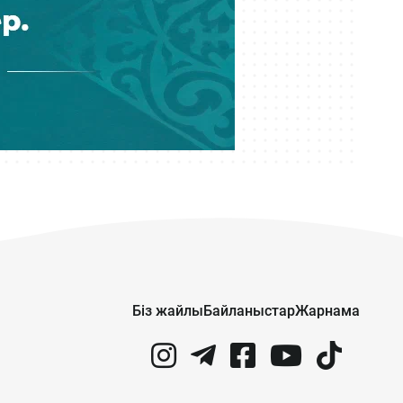
Starlink спутниктік интернеті бар
жаңа пойыз қатынайды
Бүгін 10:05
Қайрат Сатыбалдының жыр
болған «Байсат» базары ақыры
сатылды
Бүгін 09:19
Атырауда су құбырын жөндеуден 6
млрд теңгеден асатын қаржы
ұрлағандарға үкім шықты
Бүгін 08:28
«Астана» баскетбол клубы
Біз жайлы
Байланыстар
Жарнама
қаржыландырылмай, ойыншылар
Тоқаевқа үндеу жасады
Кеше 21:23
Құрылтай депутаттарын сайлау: