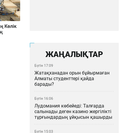
ң Көлік
ң
ЖАҢАЛЫҚТАР
Бүгін 17:09
Жатақханадан орын бұйырмаған
Алматы студенттері қайда
барады?
Бүгін 16:06
Лудомания көбейеді: Талғарда
салынады деген казино жергілікті
тұрғындардың ұйқысын қашырды
Бүгін 15:03