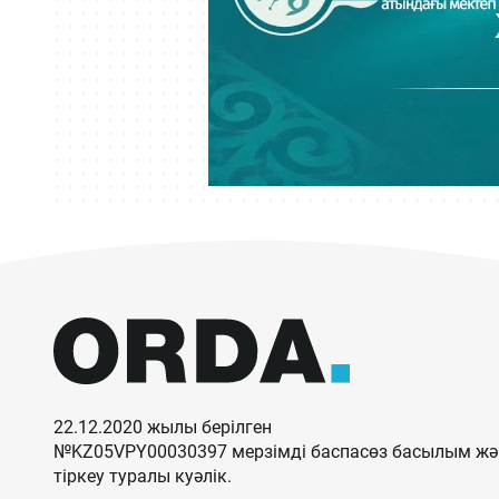
22.12.2020 жылы берілген
№KZ05VPY00030397 мерзімді баспасөз басылым жән
тіркеу туралы куәлік.