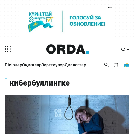
Пікірлер
Оқиғалар
Зерттеулер
Диалогтар
кибербуллингке