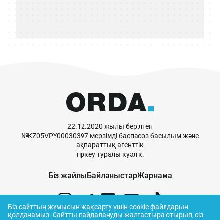
22.12.2020 жылы берілген
№KZ05VPY00030397 мерзімді баспасөз басылым және
ақпараттық агенттік
тіркеу туралы куәлік.
Біз жайлы
Байланыстар
Жарнама
Біз сайттың жұмысын жақсарту үшін cookie файлдарын
қолданамыз.
Сайтты пайдалануды жалғастыра отырып, сіз