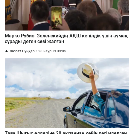
Марко Рубио: Зеленскийдің АҚШ кепілдік үшін аумақ
сұрады деген сөзі жалған
Ләззат Сұңқар
28 наурыз 09:05
Таяу Шығыс елдеріне 28 ақпаннан кейін рәсімделген