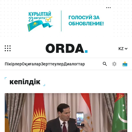
Пікірлер
Оқиғалар
Зерттеулер
Диалогтар
кепілдік