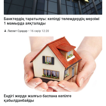
Банктердің таратылуы: кепілді төлемдердің мерзімі
1 мамырда аяқталады
Ләззат Сұңқар
16 сәуір 12:20
Ендігі жерде жалғыз баспана кепілге
қабылданбайды