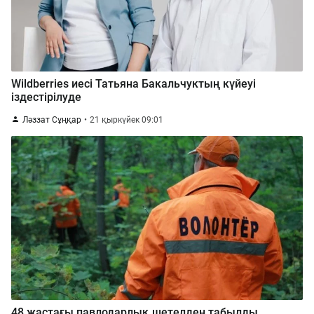
Wildberries иесі Татьяна Бакальчуктың күйеуі
іздестірілуде
Ләззат Сұңқар
21 қыркүйек 09:01
48 жастағы павлодарлық шетелден табылды