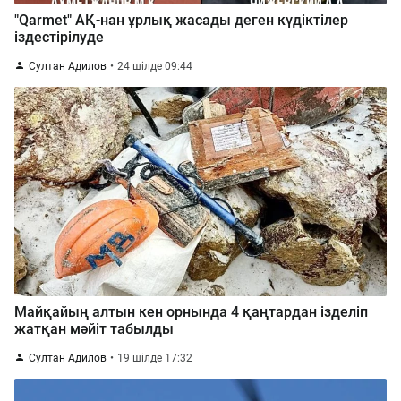
"Qarmet" АҚ-нан ұрлық жасады деген күдіктілер
іздестірілуде
Султан Адилов
24 шілде 09:44
Майқайың алтын кен орнында 4 қаңтардан ізделіп
жатқан мәйіт табылды
Султан Адилов
19 шілде 17:32