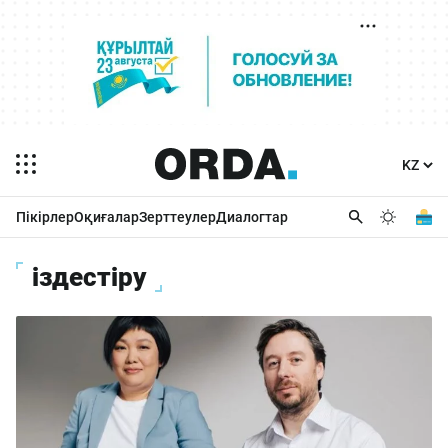
Пікірлер
Оқиғалар
Зерттеулер
Диалогтар
іздестіру