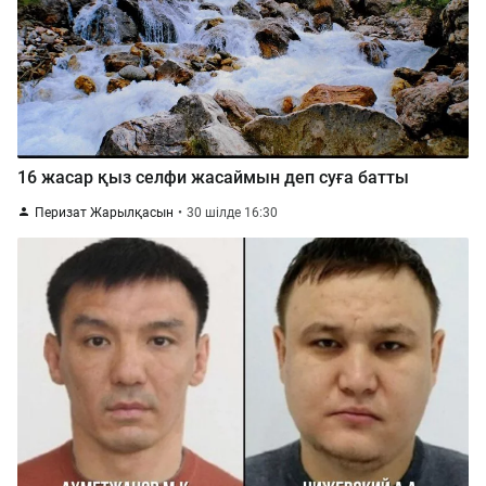
16 жасар қыз селфи жасаймын деп суға батты
Перизат Жарылқасын
30 шілде 16:30