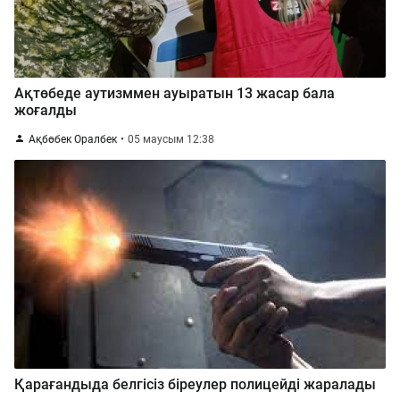
Ақтөбеде аутизммен ауыратын 13 жасар бала
жоғалды
Ақбөбек Оралбек
05 маусым 12:38
Қарағандыда белгісіз біреулер полицейді жаралады