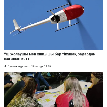
Үш жолаушы мен ұшқышы бар тікұшақ радардан
жоғалып кетті
Султан Адилов
19 шілде 11:07