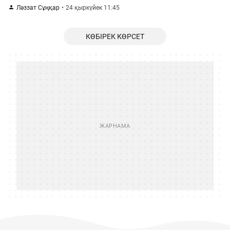
Ләззат Сұңқар
24 қыркүйек 11:45
КӨБІРЕК КӨРСЕТ