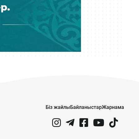
Тоқаевтың 30 жылдан бері айтқан
ой-толғамдары бір кітапқа
топтастырылды
Кеше 12:23
Ақтауда жасөспірімдер оқушыны
соққыға жығып, видеоға түсірген
Кеше 12:03
Айыппұл арқалаған миссионер
Дарын Мубаровтың сұхбатына
құқықтық баға беріледі
Кеше 11:46
Атыраудағы қасірет: Үш жасар қыз
Біз жайлы
Байланыстар
Жарнама
анасының өліміне куә болған
Кеше 11:26
Қазақ киносының көрнекті
тұлғасы – Ардақ Әмірқұлов