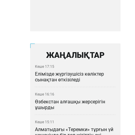
ЖАҢАЛЫҚТАР
Кеше 17:15
Елімізде жүргізушісіз көліктер
сынақтан өткізіледі
Кеше 16:16
Өзбекстан алғашқы жерсерігін
ұшырды
Кеше 15:11
Алматыдағы «Теремки» тұрғын үй