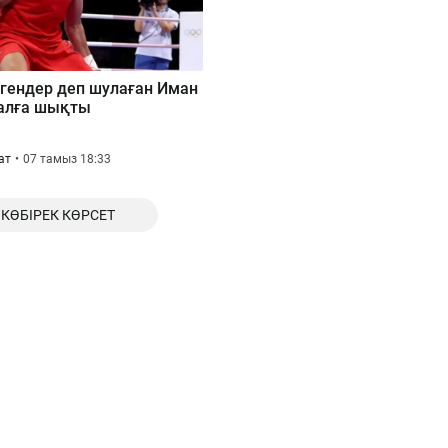
гендер деп шулаған Иман
алға шықты
ат
07 тамыз 18:33
КӨБІРЕК КӨРСЕТ