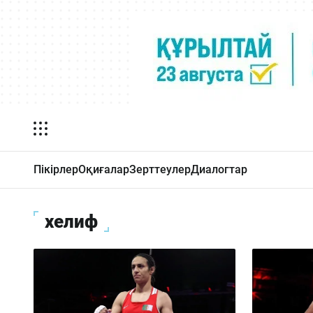
Пікірлер
Оқиғалар
Зерттеулер
Диалогтар
хелиф