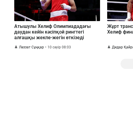
Атышулы Хелиф Олимпиададағы
Жұрт транс
даудан кейін кәсіпқой рингтегі
Хелиф фин
алғашқы жекпе-жегін өткізеді
Ләззат Сұңқар
10 сәуір 08:03
Дидар Қайр