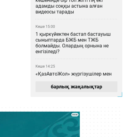
кешенінде бір топ жігіттің екі
адамды соққы астына алған
видеосы тарады
Кеше 15:00
1 қыркүйектен бастап бастауыш
сыныптарда БЖБ мен ТЖБ
болмайды. Олардың орнына не
енгізіледі?
Кеше 14:25
«ҚазАвтоЖол» жүргізушілер мен
жолаушыларды дәретхана
маңында тазалық сақтауға
барлық жаңалықтар
шақырды
Кеше 14:02
Ғалымдар кондиционерсіз бөлмені
салқындататын материал жасады
Кеше 13:05