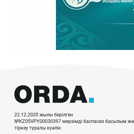
22.12.2020 жылы берілген
№KZ05VPY00030397 мерзімді баспасөз басылым жән
тіркеу туралы куәлік.