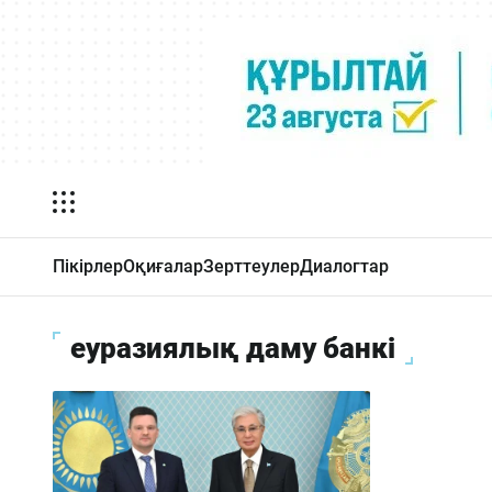
Пікірлер
Оқиғалар
Зерттеулер
Диалогтар
еуразиялық даму банкі