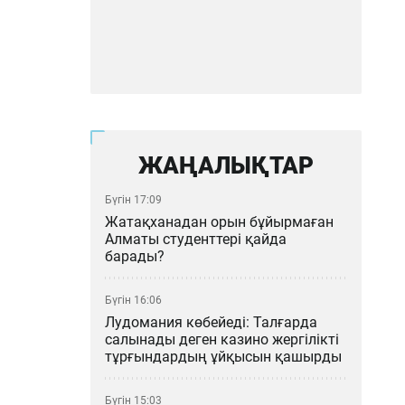
ЖАҢАЛЫҚТАР
Бүгін 17:09
Жатақханадан орын бұйырмаған
Алматы студенттері қайда
барады?
Бүгін 16:06
Лудомания көбейеді: Талғарда
салынады деген казино жергілікті
тұрғындардың ұйқысын қашырды
Бүгін 15:03