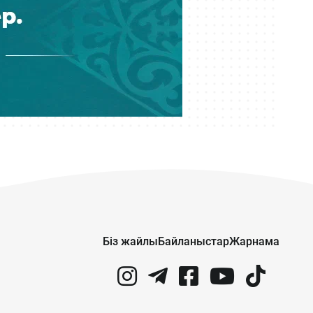
Starlink спутниктік интернеті бар
жаңа пойыз қатынайды
Бүгін 10:05
Қайрат Сатыбалдының жыр
болған «Байсат» базары ақыры
сатылды
Бүгін 09:19
Атырауда су құбырын жөндеуден 6
млрд теңгеден асатын қаржы
ұрлағандарға үкім шықты
Бүгін 08:28
«Астана» баскетбол клубы
Біз жайлы
Байланыстар
Жарнама
қаржыландырылмай, ойыншылар
Тоқаевқа үндеу жасады
Кеше 21:23
Құрылтай депутаттарын сайлау: