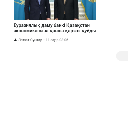
Еуразиялық даму банкі Қазақстан
экономикасына қанша қаржы құйды
Ләззат Сұңқар
11 сәуір 08:06