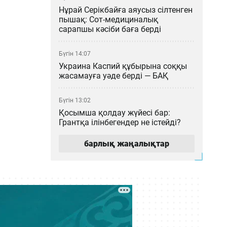
Нұрай Серікбайға аяусыз сілтенген
пышақ: Сот-медициналық
сарапшы кәсіби баға берді
Бүгін 14:07
Украина Каспий құбырына соққы
жасамауға уәде берді — БАҚ
Бүгін 13:02
Қосымша қолдау жүйесі бар:
Грантқа ілінбегендер не істейді?
барлық жаңалықтар
Бүгін 12:04
Қазақстан ғалымдарының
ғылыми атақтарын ЕАЭО
елдерінде растаудың енді қажеті
жоқ
Бүгін 11:03
Астана – Арқалық бағытында