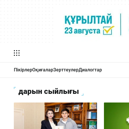
Пікірлер
Оқиғалар
Зерттеулер
Диалогтар
дарын сыйлығы