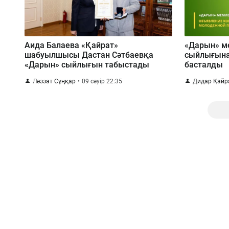
Аида Балаева «Қайрат»
«Дарын» м
шабуылшысы Дастан Сәтбаевқа
сыйлығына
«Дарын» сыйлығын табыстады
басталды
Ләззат Сұңқар
09 сәуір 22:35
Дидар Қайр