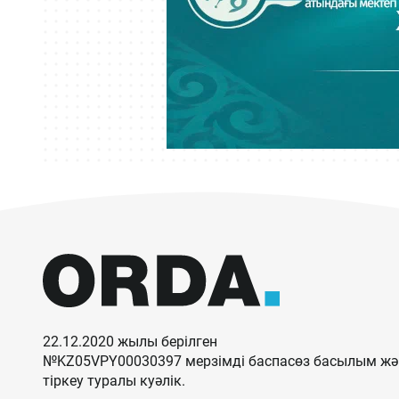
22.12.2020 жылы берілген
№KZ05VPY00030397 мерзімді баспасөз басылым жән
тіркеу туралы куәлік.