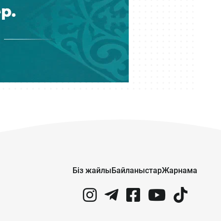
Starlink спутниктік интернеті бар
жаңа пойыз қатынайды
Бүгін 10:05
Қайрат Сатыбалдының жыр
болған «Байсат» базары ақыры
сатылды
Бүгін 09:19
Атырауда су құбырын жөндеуден 6
млрд теңгеден асатын қаржы
ұрлағандарға үкім шықты
Бүгін 08:28
«Астана» баскетбол клубы
Біз жайлы
Байланыстар
Жарнама
қаржыландырылмай, ойыншылар
Тоқаевқа үндеу жасады
Кеше 21:23
Құрылтай депутаттарын сайлау: