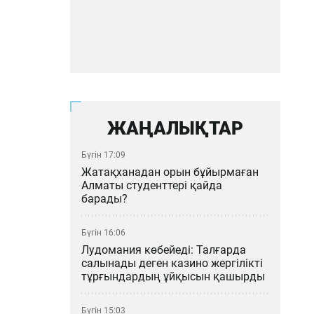
ЖАҢАЛЫҚТАР
Бүгін 17:09
Жатақханадан орын бұйырмаған
Алматы студенттері қайда
барады?
Бүгін 16:06
Лудомания көбейеді: Талғарда
салынады деген казино жергілікті
тұрғындардың ұйқысын қашырды
Бүгін 15:03