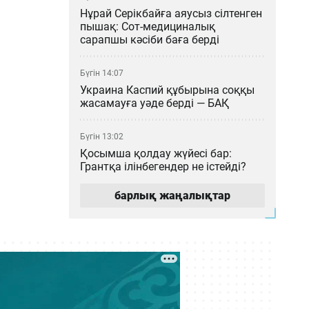
Нұрай Серікбайға аяусыз сілтенген
пышақ: Сот-медициналық
сарапшы кәсіби баға берді
Бүгін 14:07
Украина Каспий құбырына соққы
жасамауға уәде берді — БАҚ
Бүгін 13:02
Қосымша қолдау жүйесі бар:
Грантқа ілінбегендер не істейді?
барлық жаңалықтар
Бүгін 12:04
Қазақстан ғалымдарының
ғылыми атақтарын ЕАЭО
елдерінде растаудың енді қажеті
жоқ
Бүгін 11:03
Астана – Арқалық бағытында