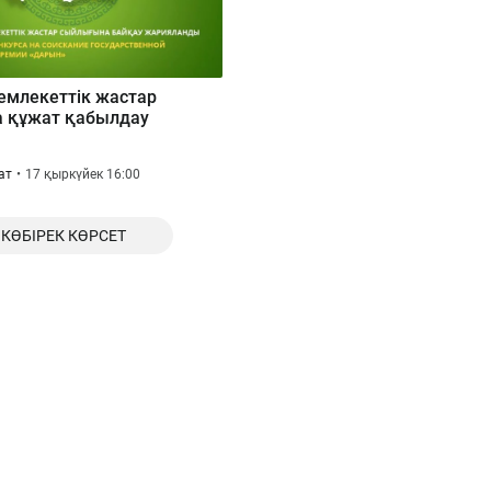
емлекеттік жастар
 құжат қабылдау
ат
17 қыркүйек 16:00
КӨБІРЕК КӨРСЕТ