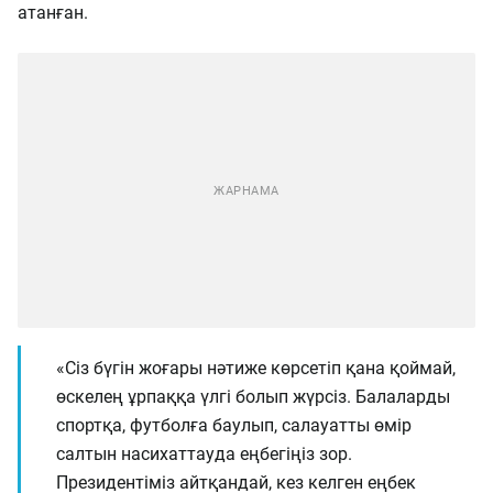
атанған.
«Сіз бүгін жоғары нәтиже көрсетіп қана қоймай,
өскелең ұрпаққа үлгі болып жүрсіз. Балаларды
спортқа, футболға баулып, салауатты өмір
салтын насихаттауда еңбегіңіз зор.
Президентіміз айтқандай, кез келген еңбек