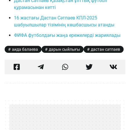
Дастан Сәтпаев Қазақстан ұлттық футбол
құрамасынан кетті
16 жастағы Дастан Сәтпаев КПЛ-2025
шабуылшылар тізімінің көшбасшысы атанды
ФИФА футболдағы жаңа ережелерді жариялады
аида балаева
дарын сыйлығы
дастан сәтпаев