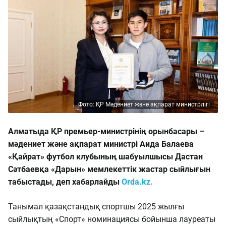
Фото: ҚР Мәдениет және ақпарат министрлігі
Алматыда ҚР премьер-министрінің орынбасары –
мәдениет және ақпарат министрі Аида Балаева
«Қайрат» футбол клубының шабуылшысы Дастан
Сәтбаевқа «Дарын» мемлекеттік жастар сыйлығын
табыстады, деп хабарлайды
Orda.kz.
Танымал қазақстандық спортшы 2025 жылғы
сыйлықтың «Спорт» номинациясы бойынша лауреаты