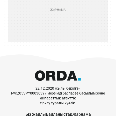
22.12.2020 жылы берілген
№KZ05VPY00030397 мерзімді баспасөз басылым және
ақпараттық агенттік
тіркеу туралы куәлік.
Біз жайлы
Байланыстар
Жарнама