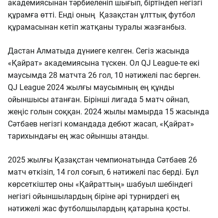
академиясынан тәрбиеленіп шығып, біртіндеп негізгі
құрамға өтті. Енді оның Қазақстан ұлттық футбол
құрамасынан кетіп жатқаны туралы жазғанбыз.
Дастан Алматыда дүниеге келген. Сегіз жасында
«Қайрат» академиясына түскен. Ол QJ League-те екі
маусымда 28 матчта 26 гол, 10 нәтижелі пас берген.
QJ League 2024 жылғы маусымның ең құнды
ойыншысы атанған. Бірінші лигада 5 матч ойнап,
жеңіс голын соққан. 2024 жылы мамырда 15 жасында
Сәтбаев негізгі командада дебют жасап, «Қайрат»
тарихындағы ең жас ойыншы атанды.
2025 жылғы Қазақстан чемпионатында Сәтбаев 26
матч өткізіп, 14 гол соғып, 6 нәтижелі пас берді. Бұл
көрсеткіштер оны «Қайраттың» шабуыл шебіндегі
негізгі ойыншылардың біріне әрі турнирдегі ең
нәтижелі жас футболшылардың қатарына қосты.