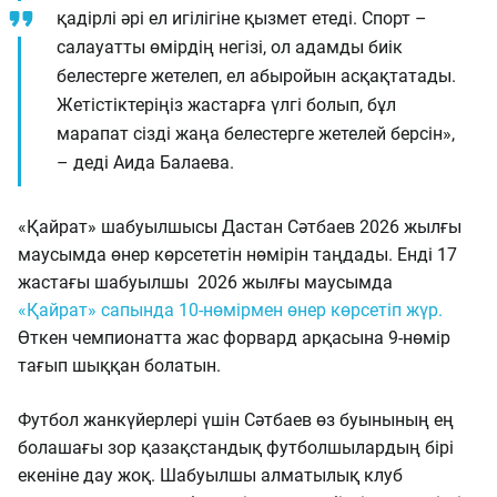
қадірлі әрі ел игілігіне қызмет етеді. Спорт –
салауатты өмірдің негізі, ол адамды биік
белестерге жетелеп, ел абыройын асқақтатады.
Жетістіктеріңіз жастарға үлгі болып, бұл
марапат сізді жаңа белестерге жетелей берсін»,
– деді Аида Балаева.
«Қайрат» шабуылшысы Дастан Сәтбаев 2026 жылғы
маусымда өнер көрсететін нөмірін таңдады. Енді 17
жастағы шабуылшы 2026 жылғы маусымда
«Қайрат» сапында 10-нөмірмен өнер көрсетіп жүр.
Өткен чемпионатта жас форвард арқасына 9-нөмір
тағып шыққан болатын.
Футбол жанкүйерлері үшін Сәтбаев өз буынының ең
болашағы зор қазақстандық футболшылардың бірі
екеніне дау жоқ. Шабуылшы алматылық клуб