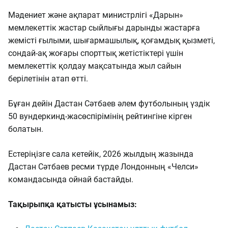
Мәдениет және ақпарат министрлігі «Дарын»
мемлекеттік жастар сыйлығы дарынды жастарға
жемісті ғылыми, шығармашылық, қоғамдық қызметі,
сондай-ақ жоғары спорттық жетістіктері үшін
мемлекеттік қолдау мақсатында жыл сайын
берілетінін атап өтті.
Бұған дейін Дастан Сәтбаев әлем футболының үздік
50 вундеркинд-жасөспірімінің рейтингіне кірген
болатын.
Естеріңізге сала кетейік, 2026 жылдың жазында
Дастан Сәтбаев ресми түрде Лондонның «Челси»
командасында ойнай бастайды.
Тақырыпқа қатысты ұсынамыз: