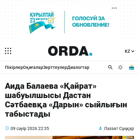
Пікірлер
Оқиғалар
Зерттеулер
Диалогтар
Аида Балаева «Қайрат»
шабуылшысы Дастан
Сәтбаевқа «Дарын» сыйлығын
табыстады
09 сәуір 2026
22:35
Ләззат Сұңқар