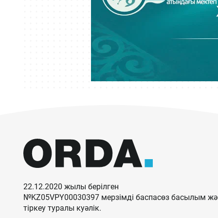
22.12.2020 жылы берілген
№KZ05VPY00030397 мерзімді баспасөз басылым жән
тіркеу туралы куәлік.