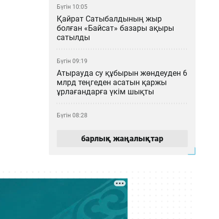
Бүгін 10:05
Қайрат Сатыбалдының жыр
болған «Байсат» базары ақыры
сатылды
Бүгін 09:19
Атырауда су құбырын жөндеуден 6
млрд теңгеден асатын қаржы
ұрлағандарға үкім шықты
Бүгін 08:28
«Астана» баскетбол клубы
қаржыландырылмай, ойыншылар
барлық жаңалықтар
Тоқаевқа үндеу жасады
Кеше 21:23
Құрылтай депутаттарын сайлау:
Сайлау учаскесінің мекенжайын
қалай білуге болады?