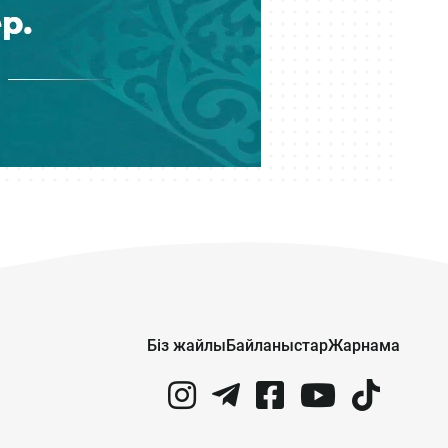
Кеше 17:22
Meta компаниясы әлеуметтік
желілердің балаларға келтірген
зияны үшін 567 миллион доллар
төлейді
Кеше 16:41
Нұрай Серікбайдың туыстары
сотталушыдан 10 миллиард теңге
өндіріп беруді сұрады
Кеше 16:11
Қазақстандағы мектеп
формасында өзгеріс бар ма?
Біз жайлы
Байланыстар
Жарнама
Кеше 16:07
Құрылтай деген не? Ұлы даладағы
билік кеңесі қалай қалыптасты?
Кеше 15:00