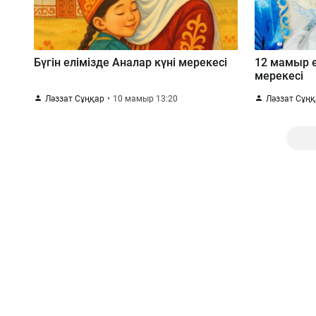
Бүгін елімізде Аналар күні мерекесі
12 мамыр е
мерекесі
Ләззат Сұңқар
10 мамыр 13:20
Ләззат Сұң