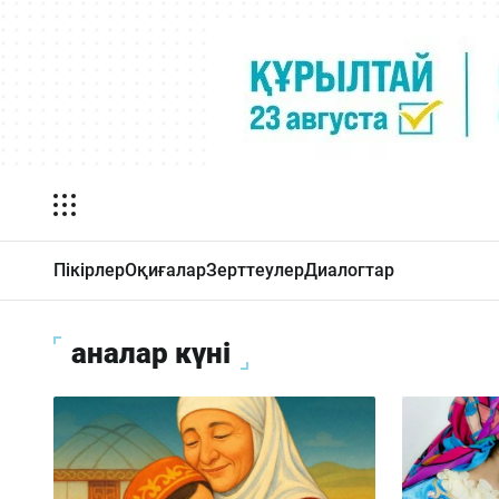
Пікірлер
Оқиғалар
Зерттеулер
Диалогтар
аналар күні