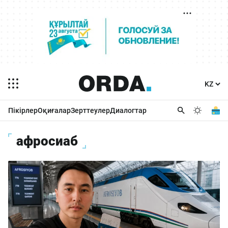
Пікірлер
Оқиғалар
Зерттеулер
Диалогтар
афросиаб