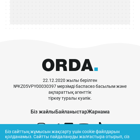
22.12.2020 жылы берілген
№KZ05VPY00030397 мерзімді баспасөз басылым және
ақпараттық агенттік
тіркеу туралы куәлік.
Біз жайлы
Байланыстар
Жарнама
Біз сайттың жұмысын жақсарту үшін cookie файлдарын
қолданамыз.
Сайтты пайдалануды жалғастыра отырып, сіз