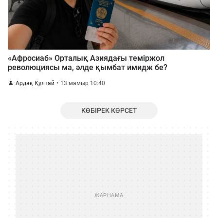
«Афросиаб» Орталық Азиядағы теміржол
революциясы ма, әлде қымбат имидж бе?
Ардақ Құлтай
13 мамыр 10:40
КӨБІРЕК КӨРСЕТ