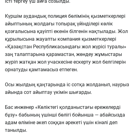
істі тергеу үш айға созылды.
Күршім аудандық полиция бөлімінің қызметкерлері
айыптының жолдағы топырақ үйінділері көлік
қозғалысына қауіпті екенін білгенін нақтылады. Жол
құрылысына жауапты компания қызметкерлері
«Қазақстан Республикасындағы жол жүрісі туралы»
заң талаптарына қарамастан, жөндеу жұмыстары
жүріп жатқан жол учаскесіне ескерту жол белгілерін
орнатуды қамтамасыз етпеген.
Осы жылдың қаңтарында іс сотқа жолданып, наурыз
айында сот айыптау үкімін шығарды.
Бас инженер «Көліктегі қолданыстағы ережелерді
бұзу» бабының үшінші бөлігі бойынша — абайсызда
адам өліміне әкеп соққан әрекеті үшін кінәлі деп
танылды.