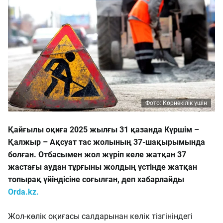
Фото: Көрнекілік үшін
Қайғылы оқиға 2025 жылғы 31 қазанда Күршім –
Қалжыр – Ақсуат тас жолының 37-шақырымында
болған. Отбасымен жол жүріп келе жатқан 37
жастағы аудан тұрғыны жолдың үстінде жатқан
топырақ үйіндісіне соғылған, деп хабарлайды
Orda.kz.
Жол-көлік оқиғасы салдарынан көлік тізгініндегі