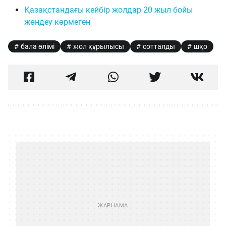
Қазақстандағы кейбір жолдар 20 жыл бойы
жөндеу көрмеген
бала өлімі
жол құрылысы
сотталды
шқо