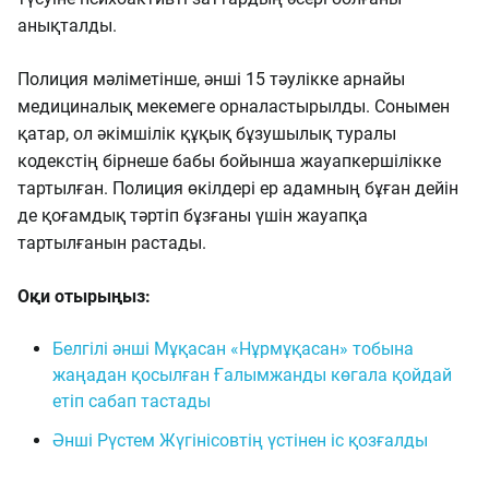
анықталды.
Полиция мәліметінше, әнші 15 тәулікке арнайы
медициналық мекемеге орналастырылды. Сонымен
қатар, ол әкімшілік құқық бұзушылық туралы
кодекстің бірнеше бабы бойынша жауапкершілікке
тартылған. Полиция өкілдері ер адамның бұған дейін
де қоғамдық тәртіп бұзғаны үшін жауапқа
тартылғанын растады.
Оқи отырыңыз:
Белгілі әнші Мұқасан «Нұрмұқасан» тобына
жаңадан қосылған Ғалымжанды көгала қойдай
етіп сабап тастады
Әнші Рүстем Жүгінісовтің үстінен іс қозғалды