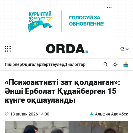
Пікірлер
Оқиғалар
Зерттеулер
Диалогтар
«Психоактивті зат қолданған»:
Әнші Ерболат Құдайберген 15
күнге оқшауланды
18 ақпан 2026
14:00
Альфия Адамбек