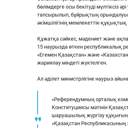
бөлімдерге осы бекітуді мүлтіксіз 
тапсырылып, бұйрықтың орындалуын
әкімшілігінің мемлекеттік-құқықтық 
Құжатқа сәйкес, мәдениет және ақпа
15 наурызда өткен республикалық р
«Егемен Қазақстан» және «Казахста
жариялау міндеті жүктелген.
Ал әділет министрлігіне наурыз айын
«Референдумның орталық ком
Конституциясы мәтінін Қазақст
шаруашылық жүргізу құқығынд
«Қазақстан Республикасының 