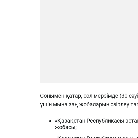
Сонымен қатар, сол мерзімде (30 сәуі
үшін мына заң жобаларын әзірлеу т
«Қазақстан Республикасы аста
жобасы;