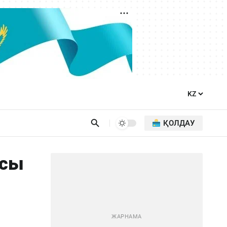
ҚОЛДАУ
асы