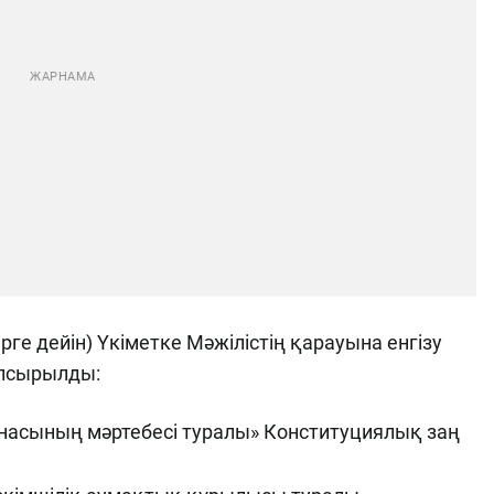
рге дейін) Үкіметке Мәжілістің қарауына енгізу
апсырылды:
насының мәртебесі туралы» Конституциялық заң