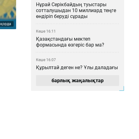
Нұрай Серікбайдың туыстары
сотталушыдан 10 миллиард теңге
өндіріп беруді сұрады
Ақорда
Кеше 16:11
Қазақстандағы мектеп
формасында өзгеріс бар ма?
Кеше 16:07
Құрылтай деген не? Ұлы даладағы
билік кеңесі қалай қалыптасты?
барлық жаңалықтар
Кеше 15:00
Мемлекеттік грант иегерлері
анықталды: 2026–2027 оқу
жылының басты қорытындылары
Кеше 14:16
«МузАРТ» тобындағы Кенжебек
Жанәбілов ауруханаға түсті