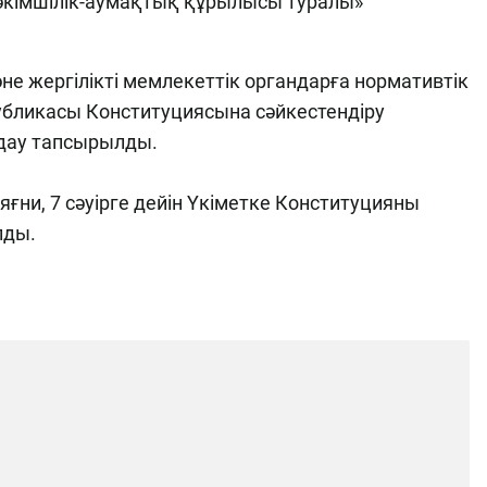
әкімшілік-аумақтық құрылысы туралы»
әне жергілікті мемлекеттік органдарға нормативтік
убликасы Конституциясына сәйкестендіру
дау тапсырылды.
яғни, 7 сәуірге дейін Үкіметке Конституцияны
лды.