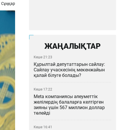
 Сұңқар
ЖАҢАЛЫҚТАР
Кеше 21:23
Құрылтай депутаттарын сайлау:
Сайлау учаскесінің мекенжайын
қалай білуге болады?
Кеше 17:22
Meta компаниясы әлеуметтік
желілердің балаларға келтірген
зияны үшін 567 миллион доллар
төлейді
Кеше 16:41