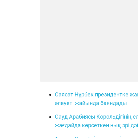
Саясат Нұрбек президентке жа
әлеуеті жайында баяндады
Сауд Арабиясы Корольдігінің е
жағдайда көрсеткен нық әрі дәй