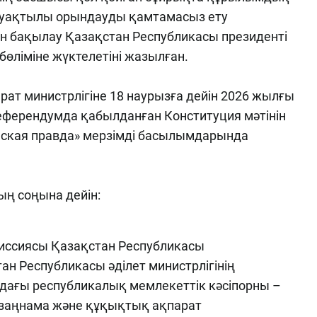
әрі уақтылы орындауды қамтамасыз ету
 бақылау Қазақстан Республикасы президенті
бөліміне жүктелетіні жазылған.
рат министрлігіне 18 наурызға дейін 2026 жылғы
еферендумда қабылданған Конституция мәтінін
нская правда» мерзімді басылымдарында
ың соңына дейін:
иссиясы Қазақстан Республикасы
ан Республикасы әділет министрлігінің
ағы республикалық мемлекеттік кәсіпорны –
заңнама және құқықтық ақпарат