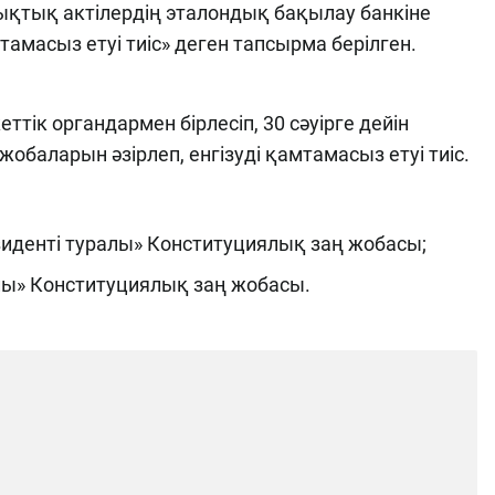
ықтық актілердің эталондық бақылау банкіне
тамасыз етуі тиіс» деген тапсырма берілген.
ттік органдармен бірлесіп, 30 сәуірге дейін
жобаларын әзірлеп, енгізуді қамтамасыз етуі тиіс.
иденті туралы» Конституциялық заң жобасы;
лы» Конституциялық заң жобасы.