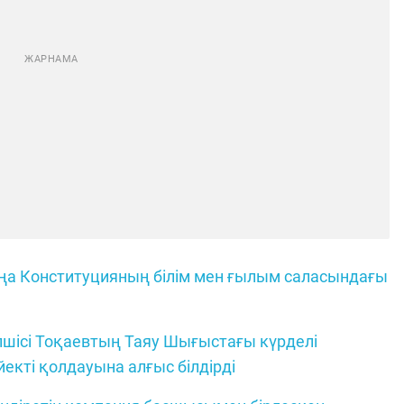
ңа Конституцияның білім мен ғылым саласындағы
лшісі Тоқаевтың Таяу Шығыстағы күрделі
екті қолдауына алғыс білдірді