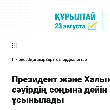
Пікірлер
Оқиғалар
Зерттеулер
Диалогтар
Президент және Халық
сәуірдің соңына дейі
ұсынылады