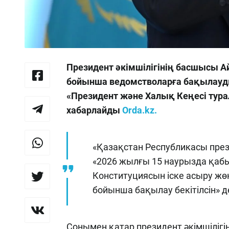
Президент әкімшілігінің басшысы А
бойынша ведомстволарға бақылауды 
«Президент және Халық Кеңесі тур
хабарлайды
Orda.kz.
«Қазақстан Республикасы пре
«2026 жылғы 15 наурызда қаб
Конституциясын іске асыру жө
бойынша бақылау бекітілсін» 
Сонымен қатар президент әкімшіліг