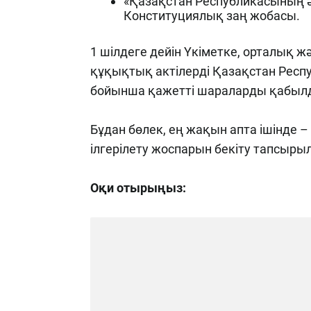
«Қазақстан Республикасының 
Конституциялық заң жобасы.
1 шілдеге дейін Үкіметке, орталық ж
құқықтық актілерді Қазақстан Респ
бойынша қажетті шараларды қабыл
Бұдан бөлек, ең жақын апта ішінде – 
ілгерілету жоспарын бекіту тапсыры
Оқи отырыңыз: