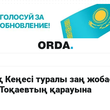
 Кеңесі туралы заң жоб
н Тоқаевтың қарауына