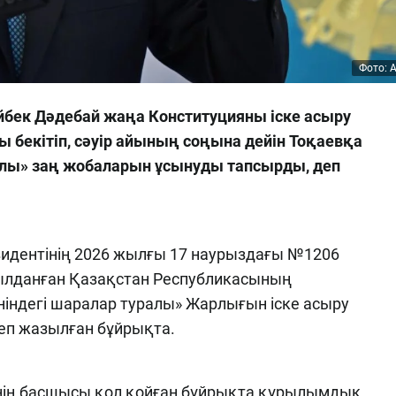
Фото: 
йбек Дәдебай жаңа Конституцияны іске асыру
бекітіп, сәуір айының соңына дейін Тоқаевқа
алы» заң жобаларын ұсынуды тапсырды, деп
зидентінің 2026 жылғы 17 наурыздағы №1206
ылданған Қазақстан Республикасының
ніндегі шаралар туралы» Жарлығын іске асыру
деп жазылған бұйрықта.
інің басшысы қол қойған бұйрықта құрылымдық