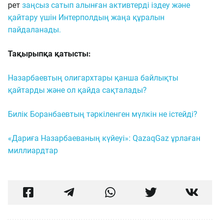
рет
заңсыз сатып алынған активтерді іздеу және
қайтару үшін Интерполдың жаңа құралын
пайдаланады.
Тақырыпқа қатысты:
Назарбаевтың олигархтары қанша байлықты
қайтарды және ол қайда сақталады?
Билік Боранбаевтың тәркіленген мүлкін не істейді?
«Дариға Назарбаеваның күйеуі»: QazaqGaz ұрлаған
миллиардтар