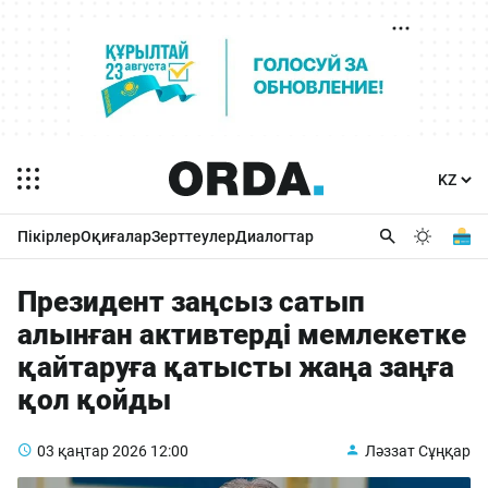
Пікірлер
Оқиғалар
Зерттеулер
Диалогтар
Президент заңсыз сатып
алынған активтерді мемлекетке
қайтаруға қатысты жаңа заңға
қол қойды
03 қаңтар 2026
12:00
Ләззат Сұңқар