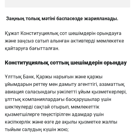
Заңның толық мәтіні баспасөзде жарияланады.
Құжат Конституциялық сот шешімдерін орындауға
және заңсыз сатып алынған активтерді мемлекетке
қайтаруға бағытталған.
Конституциялық соттың шешімдерін орындау
Ұлттық Банк, Қаржы нарығын және қаржы
ұйымдарын реттеу мен дамыту агенттігі, азаматтық
авиация саласындағы уәкілетті ұйым қызметкерлері,
ұлттық компаниялардағы басқарушылар үшін
шектеулерді сақтай отырып, мемлекеттік
қызметшілерге теңестірілген адамдар үшін
кәсіпкерлік және өзге де ақылы қызметке жалпы
тыйым салудың күшін жою;