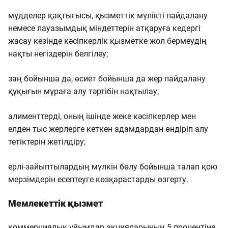
мүдделер қақтығысы, қызметтік мүлікті пайдалану
немесе лауазымдық міндеттерін атқаруға кедергі
жасау кезінде кәсіпкерлік қызметке жол бермеудің
нақты негіздерін белгілеу;
заң бойынша да, өсиет бойынша да жер пайдалану
құқығын мұраға алу тәртібін нақтылау;
алименттерді, оның ішінде жеке кәсіпкерлер мен
елден тыс жерлерге кеткен адамдардан өндіріп алу
тетіктерін жетілдіру;
ерлі-зайыптылардың мүлкін бөлу бойынша талап қою
мерзімдерін есептеуге көзқарастарды өзгерту.
Мемлекеттік қызмет
коммерциялық ұйымдар акцияларының 5 процентіне