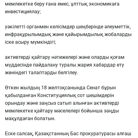
мемлекетке беру ғана емес, ұлттық экономикаға
инвестициялау;
уәкілетті органмен келісімдер шеңберінде әлеуметтік,
инфрақұрылымдық және қайырымдылық жобаларды
іске асыру мүмкіндігі;
активтерді қайтару нәтижелері және оларды қоғам
мүддесінде пайдалану туралы жария хабардар ету
жөніндегі талаптарды белгілеу.
Өткен жылдың 18 желтоқсанында Сенат бұрын
қабылданған Конституциялық сот шешімдерін
орындау және заңсыз сатып алынған активтерді
мемлекетке қайтару мәселелері бойынша заңды
мақұлдаған болатын.
Еске салсақ, Қазақстанның Бас прокуратурасы алғаш