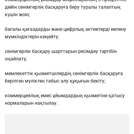
дейін сенімгерлік басқаруға беру туралы талаптың
күшін жою;
бағалы қағаздарды және цифрлық активтерді иелену
мүмкіндіктерін кеңейту;
сенімгерлік басқару шарттарын ресімдеу тәртібін
оңайлату;
мемлекеттік қызметшілердің сенімгерлік басқаруға
берілген мүліктен табыс алу құқығын бекіту;
коммерциялық емес ұйымдардың қызметіне қатысу
нормаларын нақтылау.