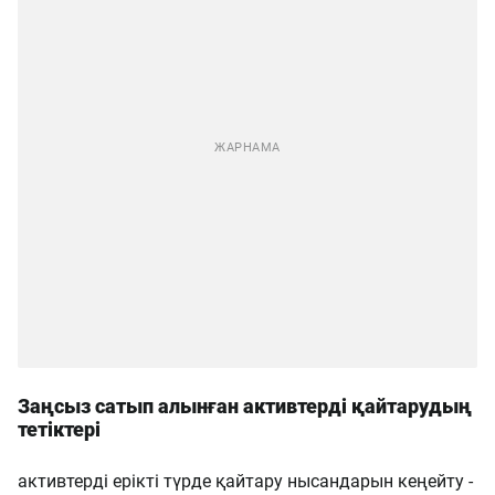
Заңсыз сатып алынған активтерді қайтарудың
тетіктері
активтерді ерікті түрде қайтару нысандарын кеңейту -