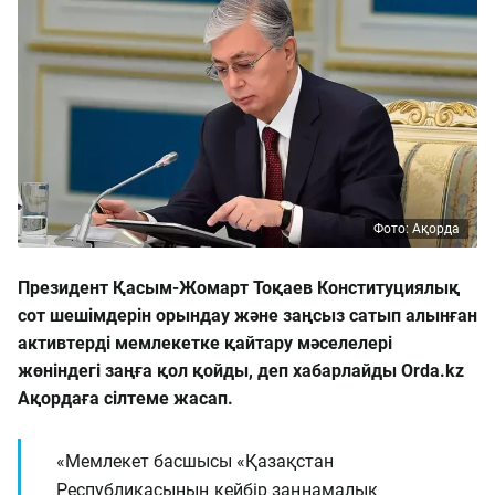
Фото: Ақорда
Президент Қасым-Жомарт Тоқаев Конституциялық
сот шешімдерін орындау және заңсыз сатып алынған
активтерді мемлекетке қайтару мәселелері
жөніндегі заңға қол қойды, деп хабарлайды Orda.kz
Ақордаға сілтеме жасап.
«Мемлекет басшысы «Қазақстан
Республикасының кейбір заңнамалық